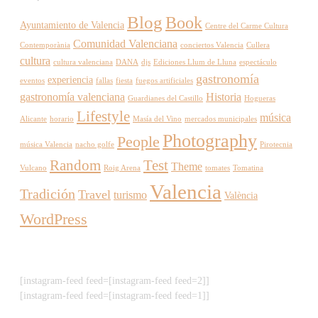
Blog
Book
Ayuntamiento de Valencia
Centre del Carme Cultura
Comunidad Valenciana
Contemporània
conciertos Valencia
Cullera
cultura
cultura valenciana
DANA
djs
Ediciones Llum de Lluna
espectáculo
gastronomía
experiencia
eventos
fallas
fiesta
fuegos artificiales
gastronomía valenciana
Historia
Guardianes del Castillo
Hogueras
Lifestyle
música
Alicante
horario
Masía del Vino
mercados municipales
Photography
People
música Valencia
nacho golfe
Pirotecnia
Random
Test
Theme
Vulcano
Roig Arena
tomates
Tomatina
Valencia
Tradición
Travel
turismo
València
WordPress
[instagram-feed feed=[instagram-feed feed=2]]
[instagram-feed feed=[instagram-feed feed=1]]