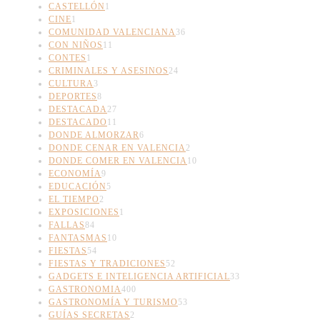
CASTELLÓN
1
CINE
1
COMUNIDAD VALENCIANA
36
CON NIÑOS
11
CONTES
1
CRIMINALES Y ASESINOS
24
CULTURA
3
DEPORTES
8
DESTACADA
27
DESTACADO
11
DONDE ALMORZAR
6
DONDE CENAR EN VALENCIA
2
DONDE COMER EN VALENCIA
10
ECONOMÍA
9
EDUCACIÓN
5
EL TIEMPO
2
EXPOSICIONES
1
FALLAS
84
FANTASMAS
10
FIESTAS
54
FIESTAS Y TRADICIONES
52
GADGETS E INTELIGENCIA ARTIFICIAL
33
GASTRONOMIA
400
GASTRONOMÍA Y TURISMO
53
GUÍAS SECRETAS
2