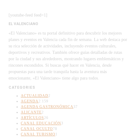
[youtube-feed feed=1]
EL VALENCIANO
«El Valenciano» es tu portal definitivo para descubrir los mejores
planes y eventos en Valencia cada fin de semana. La web destaca por
su rica selección de actividades, incluyendo eventos culturales,
deportivos y recreativos. También ofrece guías detalladas de rutas
por la ciudad y sus alrededores, mostrando lugares emblemáticos y
rincones escondidos. Si buscas qué hacer en Valencia, desde
propuestas para una tarde tranquila hasta la aventura más
emocionante, «El Valenciano» tiene algo para todos.
CATEGORIES
ACTUALIDAD
2
AGENDA
2.159
AGENDA GASTRONÓMICA
37
ALICANTE
2
ARTÍCULOS
26
CANAL EDUCACIÓN
3
CANAL OCULTO
78
CANAL TURISMO
1