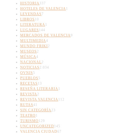
HISTORIA
337
HOTELES DE VALENCIA
1
LEYENDAS
7
LIBROS
10
LITERATURA
1
LUGARES
144
MERCADOS DE VALENCIA
9
MULTIMEDIA
4
MUNDO FRIKI
2
MUSEOS
2
MÚSICA
4
NACIONAL
2
NOTICIAS
2.034
OVNIS
5
PUEBLOS
5
RECETAS
13
RESEÑA LITERARIA
1
REVISTA
2
REVISTA VALENCIA
112
RUTAS
41
SIN CATEGORÍA
23
TEATRO
1
TURISMO
129
UNCATEGORIZED
145
VALENCIA CIUDAD
67