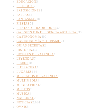
EDUCACIÓN
5
EL TIEMPO
2
EXPOSICIONES
1
FALLAS
84
FANTASMAS
10
FIESTAS
54
FIESTAS Y TRADICIONES
52
GADGETS E INTELIGENCIA ARTIFICIAL
33
GASTRONOMIA
400
GASTRONOMÍA Y TURISMO
53
GUÍAS SECRETAS
2
HISTORIA
337
HOTELES DE VALENCIA
1
LEYENDAS
7
LIBROS
10
LITERATURA
1
LUGARES
144
MERCADOS DE VALENCIA
9
MULTIMEDIA
4
MUNDO FRIKI
2
MUSEOS
2
MÚSICA
4
NACIONAL
2
NOTICIAS
2.034
OVNIS
5