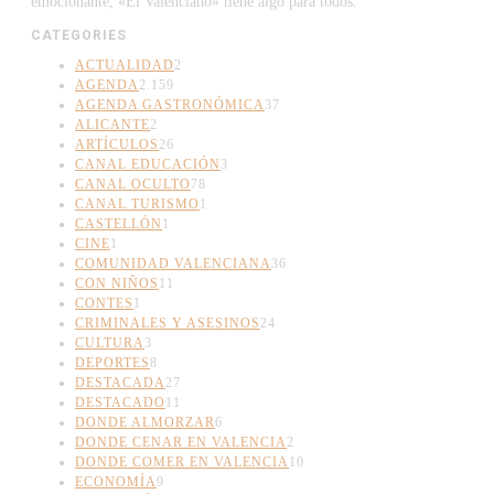
emocionante, «El Valenciano» tiene algo para todos.
CATEGORIES
ACTUALIDAD
2
AGENDA
2.159
AGENDA GASTRONÓMICA
37
ALICANTE
2
ARTÍCULOS
26
CANAL EDUCACIÓN
3
CANAL OCULTO
78
CANAL TURISMO
1
CASTELLÓN
1
CINE
1
COMUNIDAD VALENCIANA
36
CON NIÑOS
11
CONTES
1
CRIMINALES Y ASESINOS
24
CULTURA
3
DEPORTES
8
DESTACADA
27
DESTACADO
11
DONDE ALMORZAR
6
DONDE CENAR EN VALENCIA
2
DONDE COMER EN VALENCIA
10
ECONOMÍA
9