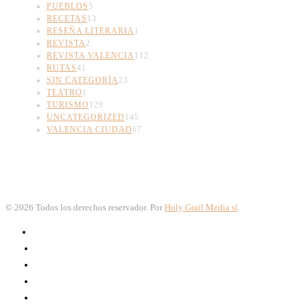
PUEBLOS
5
RECETAS
13
RESEÑA LITERARIA
1
REVISTA
2
REVISTA VALENCIA
112
RUTAS
41
SIN CATEGORÍA
23
TEATRO
1
TURISMO
129
UNCATEGORIZED
145
VALENCIA CIUDAD
67
©
2026
Todos los derechos reservador. Por
Holy Grail Media sl
.