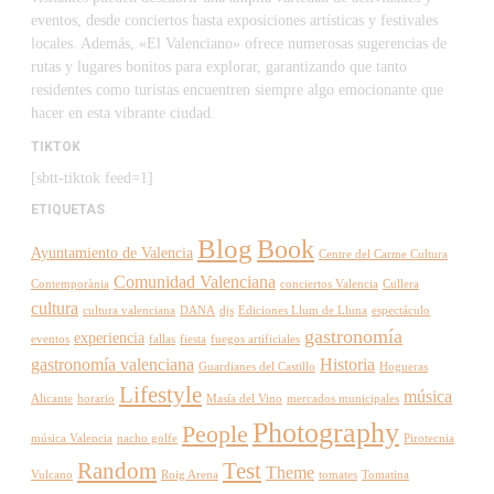
eventos, desde conciertos hasta exposiciones artísticas y festivales
locales. Además, «El Valenciano» ofrece numerosas sugerencias de
rutas y lugares bonitos para explorar, garantizando que tanto
residentes como turistas encuentren siempre algo emocionante que
hacer en esta vibrante ciudad.
TIKTOK
[sbtt-tiktok feed=1]
ETIQUETAS
Blog
Book
Ayuntamiento de Valencia
Centre del Carme Cultura
Comunidad Valenciana
Contemporània
conciertos Valencia
Cullera
cultura
cultura valenciana
DANA
djs
Ediciones Llum de Lluna
espectáculo
gastronomía
experiencia
eventos
fallas
fiesta
fuegos artificiales
gastronomía valenciana
Historia
Guardianes del Castillo
Hogueras
Lifestyle
música
Alicante
horario
Masía del Vino
mercados municipales
Photography
People
música Valencia
nacho golfe
Pirotecnia
Random
Test
Theme
Vulcano
Roig Arena
tomates
Tomatina