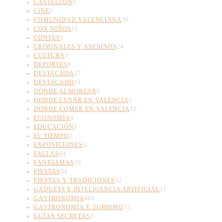
CASTELLÓN
1
CINE
1
COMUNIDAD VALENCIANA
36
CON NIÑOS
11
CONTES
1
CRIMINALES Y ASESINOS
24
CULTURA
3
DEPORTES
8
DESTACADA
27
DESTACADO
11
DONDE ALMORZAR
6
DONDE CENAR EN VALENCIA
2
DONDE COMER EN VALENCIA
10
ECONOMÍA
9
EDUCACIÓN
5
EL TIEMPO
2
EXPOSICIONES
1
FALLAS
84
FANTASMAS
10
FIESTAS
54
FIESTAS Y TRADICIONES
52
GADGETS E INTELIGENCIA ARTIFICIAL
33
GASTRONOMIA
400
GASTRONOMÍA Y TURISMO
53
GUÍAS SECRETAS
2