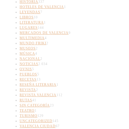
HISTORIA
337
HOTELES DE VALENCIA
1
LEYENDAS
7
LIBROS
10
LITERATURA
1
LUGARES
144
MERCADOS DE VALENCIA
9
MULTIMEDIA
4
MUNDO FRIKI
2
MUSEOS
2
MÚSICA
4
NACIONAL
2
NOTICIAS
2.034
OVNIS
5
PUEBLOS
5
RECETAS
13
RESEÑA LITERARIA
1
REVISTA
2
REVISTA VALENCIA
112
RUTAS
41
SIN CATEGORÍA
23
TEATRO
1
TURISMO
129
UNCATEGORIZED
145
VALENCIA CIUDAD
67