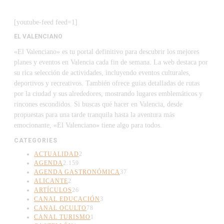
[youtube-feed feed=1]
EL VALENCIANO
«El Valenciano» es tu portal definitivo para descubrir los mejores
planes y eventos en Valencia cada fin de semana. La web destaca por
su rica selección de actividades, incluyendo eventos culturales,
deportivos y recreativos. También ofrece guías detalladas de rutas
por la ciudad y sus alrededores, mostrando lugares emblemáticos y
rincones escondidos. Si buscas qué hacer en Valencia, desde
propuestas para una tarde tranquila hasta la aventura más
emocionante, «El Valenciano» tiene algo para todos.
CATEGORIES
ACTUALIDAD
2
AGENDA
2.159
AGENDA GASTRONÓMICA
37
ALICANTE
2
ARTÍCULOS
26
CANAL EDUCACIÓN
3
CANAL OCULTO
78
CANAL TURISMO
1