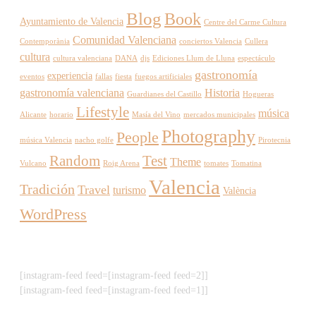
Blog
Book
Ayuntamiento de Valencia
Centre del Carme Cultura
Comunidad Valenciana
Contemporània
conciertos Valencia
Cullera
cultura
cultura valenciana
DANA
djs
Ediciones Llum de Lluna
espectáculo
gastronomía
experiencia
eventos
fallas
fiesta
fuegos artificiales
gastronomía valenciana
Historia
Guardianes del Castillo
Hogueras
Lifestyle
música
Alicante
horario
Masía del Vino
mercados municipales
Photography
People
música Valencia
nacho golfe
Pirotecnia
Random
Test
Theme
Vulcano
Roig Arena
tomates
Tomatina
Valencia
Tradición
Travel
turismo
València
WordPress
[instagram-feed feed=[instagram-feed feed=2]]
[instagram-feed feed=[instagram-feed feed=1]]