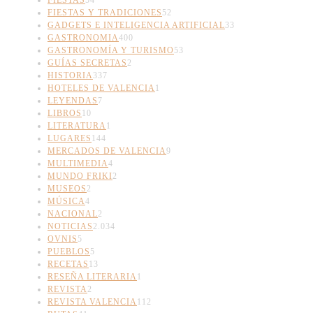
FIESTAS Y TRADICIONES
52
GADGETS E INTELIGENCIA ARTIFICIAL
33
GASTRONOMIA
400
GASTRONOMÍA Y TURISMO
53
GUÍAS SECRETAS
2
HISTORIA
337
HOTELES DE VALENCIA
1
LEYENDAS
7
LIBROS
10
LITERATURA
1
LUGARES
144
MERCADOS DE VALENCIA
9
MULTIMEDIA
4
MUNDO FRIKI
2
MUSEOS
2
MÚSICA
4
NACIONAL
2
NOTICIAS
2.034
OVNIS
5
PUEBLOS
5
RECETAS
13
RESEÑA LITERARIA
1
REVISTA
2
REVISTA VALENCIA
112