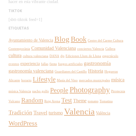
hacer en esta vibrante ciudad.
TIKTOK
[sbtt-tiktok feed=1]
ETIQUETAS
Blog
Book
Ayuntamiento de Valencia
Centre del Carme Cultura
Comunidad Valenciana
Contemporània
conciertos Valencia
Cullera
cultura
cultura valenciana
DANA
djs
Ediciones Llum de Lluna
espectáculo
gastronomía
experiencia
eventos
fallas
fiesta
fuegos artificiales
gastronomía valenciana
Historia
Guardianes del Castillo
Hogueras
Lifestyle
música
Alicante
horario
Masía del Vino
mercados municipales
Photography
People
música Valencia
nacho golfe
Pirotecnia
Random
Test
Theme
Vulcano
Roig Arena
tomates
Tomatina
Valencia
Tradición
Travel
turismo
València
WordPress