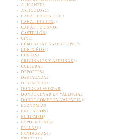
ALICANTE
2
ARTÍCULOS
26
CANAL EDUCACIÓN
3
CANAL OCULTO
78
CANAL TURISMO
1
CASTELLÓN
1
CINE
1
COMUNIDAD VALENCIANA
36
CON NIÑOS
11
CONTES
1
CRIMINALES Y ASESINOS
24
CULTURA
3
DEPORTES
8
DESTACADA
27
DESTACADO
11
DONDE ALMORZAR
6
DONDE CENAR EN VALENCIA
2
DONDE COMER EN VALENCIA
10
ECONOMÍA
9
EDUCACIÓN
5
EL TIEMPO
2
EXPOSICIONES
1
FALLAS
84
FANTASMAS
10
FIESTAS
54