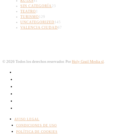
RUTAS
41
SIN CATEGORÍA
23
TEATRO
1
TURISMO
129
UNCATEGORIZED
145
VALENCIA CIUDAD
67
©
2026
Todos los derechos reservador. Por
Holy Grail Media sl
.
AVISO LEGAL
CONDICIONES DE USO
POLÍTICA DE COOKIES