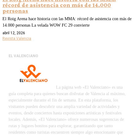
récord de asistencia con más de 14.000
personas
El Roig Arena hace historia con las MMA: récord de asistencia con más de
14.000 personas La velada WOW FC 29 convierte
abril 12, 2026
Revista Valencia
EL VALENCIANO
La página web «El Valenciano» es una
guía completa para quienes buscan disfrutar de Valencia al máximo,
especialmente durante el fin de semana. En esta plataforma, los
visitantes pueden descubrir una amplia variedad de actividades y
eventos, desde conciertos hasta exposiciones artísticas y festivales
locales. Además, «El Valenciano» ofrece numerosas sugerencias de
rutas y lugares bonitos para explorar, garantizando que tanto
residentes como turistas encuentren siempre algo emocionante que