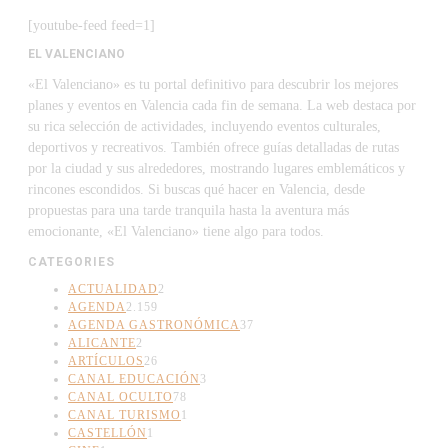
[youtube-feed feed=1]
EL VALENCIANO
«El Valenciano» es tu portal definitivo para descubrir los mejores
planes y eventos en Valencia cada fin de semana. La web destaca por
su rica selección de actividades, incluyendo eventos culturales,
deportivos y recreativos. También ofrece guías detalladas de rutas
por la ciudad y sus alrededores, mostrando lugares emblemáticos y
rincones escondidos. Si buscas qué hacer en Valencia, desde
propuestas para una tarde tranquila hasta la aventura más
emocionante, «El Valenciano» tiene algo para todos.
CATEGORIES
ACTUALIDAD
2
AGENDA
2.159
AGENDA GASTRONÓMICA
37
ALICANTE
2
ARTÍCULOS
26
CANAL EDUCACIÓN
3
CANAL OCULTO
78
CANAL TURISMO
1
CASTELLÓN
1