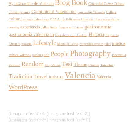
Blog
Book
Ayuntamiento de Valencia
Centre del Carme Cultura
Comunidad Valenciana
Contemporània
conciertos Valencia
Cullera
cultura
cultura valenciana
DANA
djs
Ediciones Llum de Lluna
espectáculo
gastronomía
experiencia
eventos
fallas
fiesta
fuegos artificiales
gastronomía valenciana
Historia
Guardianes del Castillo
Hogueras
Lifestyle
música
Alicante
horario
Masía del Vino
mercados municipales
Photography
People
música Valencia
nacho golfe
Pirotecnia
Random
Test
Theme
Vulcano
Roig Arena
tomates
Tomatina
Valencia
Tradición
Travel
turismo
València
WordPress
[instagram-feed feed=[instagram-feed feed=2]]
[instagram-feed feed=[instagram-feed feed=1]]