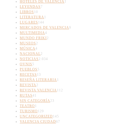
HOTELES DE VALENCIA
1
LEYENDAS
7
LIBROS
10
LITERATURA
1
LUGARES
144
MERCADOS DE VALENCIA
9
MULTIMEDIA
4
MUNDO FRIKI
2
MUSEOS
2
MÚSICA
4
NACIONAL
2
NOTICIAS
2.034
OVNIS
5
PUEBLOS
5
RECETAS
13
RESEÑA LITERARIA
1
REVISTA
2
REVISTA VALENCIA
112
RUTAS
41
SIN CATEGORÍA
23
TEATRO
1
TURISMO
129
UNCATEGORIZED
145
VALENCIA CIUDAD
67