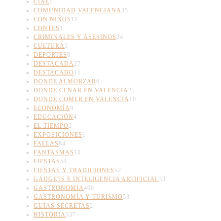
CINE
1
COMUNIDAD VALENCIANA
35
CON NIÑOS
11
CONTES
1
CRIMINALES Y ASESINOS
24
CULTURA
3
DEPORTES
8
DESTACADA
27
DESTACADO
11
DONDE ALMORZAR
6
DONDE CENAR EN VALENCIA
2
DONDE COMER EN VALENCIA
10
ECONOMÍA
9
EDUCACIÓN
4
EL TIEMPO
2
EXPOSICIONES
1
FALLAS
84
FANTASMAS
10
FIESTAS
54
FIESTAS Y TRADICIONES
52
GADGETS E INTELIGENCIA ARTIFICIAL
33
GASTRONOMIA
400
GASTRONOMÍA Y TURISMO
53
GUÍAS SECRETAS
2
HISTORIA
337