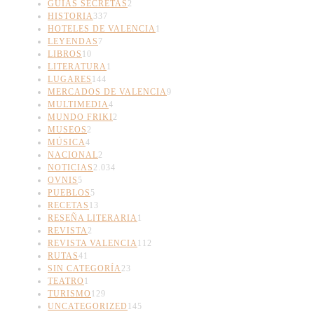
GUÍAS SECRETAS
2
HISTORIA
337
HOTELES DE VALENCIA
1
LEYENDAS
7
LIBROS
10
LITERATURA
1
LUGARES
144
MERCADOS DE VALENCIA
9
MULTIMEDIA
4
MUNDO FRIKI
2
MUSEOS
2
MÚSICA
4
NACIONAL
2
NOTICIAS
2.034
OVNIS
5
PUEBLOS
5
RECETAS
13
RESEÑA LITERARIA
1
REVISTA
2
REVISTA VALENCIA
112
RUTAS
41
SIN CATEGORÍA
23
TEATRO
1
TURISMO
129
UNCATEGORIZED
145