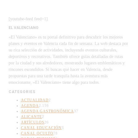
[youtube-feed feed=1]
EL VALENCIANO
«El Valenciano» es tu portal definitivo para descubrir los mejores
planes y eventos en Valencia cada fin de semana. La web destaca por
su rica selección de actividades, incluyendo eventos culturales,
deportivos y recreativos. También ofrece guías detalladas de rutas
por la ciudad y sus alrededores, mostrando lugares emblemáticos y
rincones escondidos. Si buscas qué hacer en Valencia, desde
propuestas para una tarde tranquila hasta la aventura más
emocionante, «El Valenciano» tiene algo para todos.
CATEGORIES
ACTUALIDAD
2
AGENDA
2.159
AGENDA GASTRONÓMICA
37
ALICANTE
2
ARTÍCULOS
26
CANAL EDUCACIÓN
3
CANAL OCULTO
78