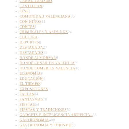
CANAL TURISMO
1
CASTELLÓN
1
CINE
1
COMUNIDAD VALENCIANA
35
CON NIÑOS
11
CONTES
1
CRIMINALES Y ASESINOS
24
CULTURA
3
DEPORTES
8
DESTACADA
27
DESTACADO
11
DONDE ALMORZAR
6
DONDE CENAR EN VALENCIA
2
DONDE COMER EN VALENCIA
10
ECONOMÍA
9
EDUCACIÓN
4
EL TIEMPO
2
EXPOSICIONES
1
FALLAS
84
FANTASMAS
10
FIESTAS
54
FIESTAS Y TRADICIONES
52
GADGETS E INTELIGENCIA ARTIFICIAL
33
GASTRONOMIA
400
GASTRONOMÍA Y TURISMO
53