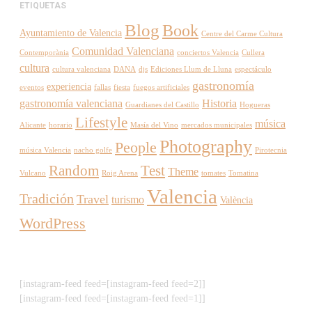
ETIQUETAS
Blog
Book
Ayuntamiento de Valencia
Centre del Carme Cultura
Comunidad Valenciana
Contemporània
conciertos Valencia
Cullera
cultura
cultura valenciana
DANA
djs
Ediciones Llum de Lluna
espectáculo
gastronomía
experiencia
eventos
fallas
fiesta
fuegos artificiales
gastronomía valenciana
Historia
Guardianes del Castillo
Hogueras
Lifestyle
música
Alicante
horario
Masía del Vino
mercados municipales
Photography
People
música Valencia
nacho golfe
Pirotecnia
Random
Test
Theme
Vulcano
Roig Arena
tomates
Tomatina
Valencia
Tradición
Travel
turismo
València
WordPress
[instagram-feed feed=[instagram-feed feed=2]]
[instagram-feed feed=[instagram-feed feed=1]]