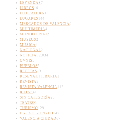
LEYENDAS
7
LIBROS
10
LITERATURA
1
LUGARES
144
MERCADOS DE VALENCIA
9
MULTIMEDIA
4
MUNDO FRIKI
2
MUSEOS
2
MÚSICA
4
NACIONAL
2
NOTICIAS
2.034
OVNIS
5
PUEBLOS
5
RECETAS
13
RESEÑA LITERARIA
1
REVISTA
2
REVISTA VALENCIA
112
RUTAS
41
SIN CATEGORÍA
23
TEATRO
1
TURISMO
129
UNCATEGORIZED
145
VALENCIA CIUDAD
67