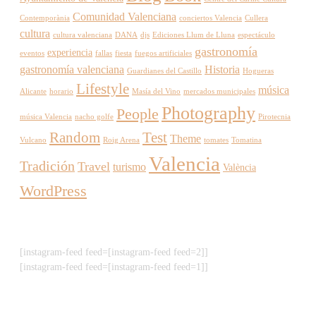
Comunidad Valenciana
Contemporània
conciertos Valencia
Cullera
cultura
cultura valenciana
DANA
djs
Ediciones Llum de Lluna
espectáculo
gastronomía
experiencia
eventos
fallas
fiesta
fuegos artificiales
gastronomía valenciana
Historia
Guardianes del Castillo
Hogueras
Lifestyle
música
Alicante
horario
Masía del Vino
mercados municipales
Photography
People
música Valencia
nacho golfe
Pirotecnia
Random
Test
Theme
Vulcano
Roig Arena
tomates
Tomatina
Valencia
Tradición
Travel
turismo
València
WordPress
[instagram-feed feed=[instagram-feed feed=2]]
[instagram-feed feed=[instagram-feed feed=1]]