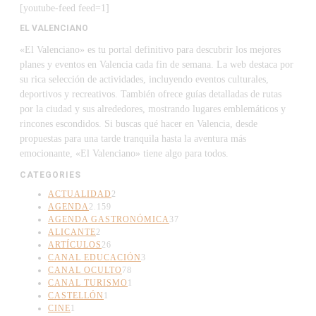
[youtube-feed feed=1]
EL VALENCIANO
«El Valenciano» es tu portal definitivo para descubrir los mejores
planes y eventos en Valencia cada fin de semana. La web destaca por
su rica selección de actividades, incluyendo eventos culturales,
deportivos y recreativos. También ofrece guías detalladas de rutas
por la ciudad y sus alrededores, mostrando lugares emblemáticos y
rincones escondidos. Si buscas qué hacer en Valencia, desde
propuestas para una tarde tranquila hasta la aventura más
emocionante, «El Valenciano» tiene algo para todos.
CATEGORIES
ACTUALIDAD
2
AGENDA
2.159
AGENDA GASTRONÓMICA
37
ALICANTE
2
ARTÍCULOS
26
CANAL EDUCACIÓN
3
CANAL OCULTO
78
CANAL TURISMO
1
CASTELLÓN
1
CINE
1