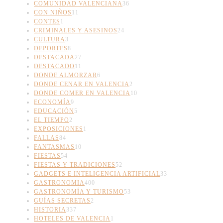
COMUNIDAD VALENCIANA
36
CON NIÑOS
11
CONTES
1
CRIMINALES Y ASESINOS
24
CULTURA
3
DEPORTES
8
DESTACADA
27
DESTACADO
11
DONDE ALMORZAR
6
DONDE CENAR EN VALENCIA
2
DONDE COMER EN VALENCIA
10
ECONOMÍA
9
EDUCACIÓN
5
EL TIEMPO
2
EXPOSICIONES
1
FALLAS
84
FANTASMAS
10
FIESTAS
54
FIESTAS Y TRADICIONES
52
GADGETS E INTELIGENCIA ARTIFICIAL
33
GASTRONOMIA
400
GASTRONOMÍA Y TURISMO
53
GUÍAS SECRETAS
2
HISTORIA
337
HOTELES DE VALENCIA
1