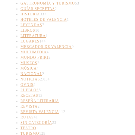
GASTRONOMÍA Y TURISMO
53
GUÍAS SECRETAS
2
HISTORIA
337
HOTELES DE VALENCIA
1
LEYENDAS
7
LIBROS
10
LITERATURA
1
LUGARES
144
MERCADOS DE VALENCIA
9
MULTIMEDIA
4
MUNDO FRIKI
2
MUSEOS
2
MÚSICA
4
NACIONAL
2
NOTICIAS
2.034
OVNIS
5
PUEBLOS
5
RECETAS
13
RESEÑA LITERARIA
1
REVISTA
2
REVISTA VALENCIA
112
RUTAS
41
SIN CATEGORÍA
23
TEATRO
1
TURISMO
129