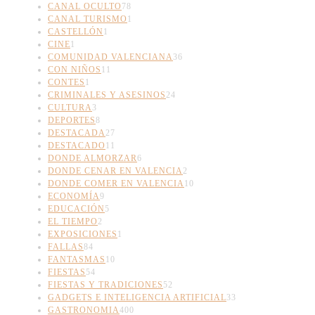
CANAL OCULTO
78
CANAL TURISMO
1
CASTELLÓN
1
CINE
1
COMUNIDAD VALENCIANA
36
CON NIÑOS
11
CONTES
1
CRIMINALES Y ASESINOS
24
CULTURA
3
DEPORTES
8
DESTACADA
27
DESTACADO
11
DONDE ALMORZAR
6
DONDE CENAR EN VALENCIA
2
DONDE COMER EN VALENCIA
10
ECONOMÍA
9
EDUCACIÓN
5
EL TIEMPO
2
EXPOSICIONES
1
FALLAS
84
FANTASMAS
10
FIESTAS
54
FIESTAS Y TRADICIONES
52
GADGETS E INTELIGENCIA ARTIFICIAL
33
GASTRONOMIA
400