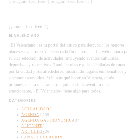
[instagram-feed feed=[instagram-feed feed=1]]
[youtube-feed feed=1]
EL VALENCIANO
«El Valenciano» es tu portal definitivo para descubrir los mejores
planes y eventos en Valencia cada fin de semana. La web destaca por
su rica selección de actividades, incluyendo eventos culturales,
deportivos y recreativos. También ofrece guías detalladas de rutas
por la ciudad y sus alrededores, mostrando lugares emblemáticos y
rincones escondidos. Si buscas qué hacer en Valencia, desde
propuestas para una tarde tranquila hasta la aventura más
emocionante, «El Valenciano» tiene algo para todos.
CATEGORIES
ACTUALIDAD
2
AGENDA
2.159
AGENDA GASTRONÓMICA
37
ALICANTE
2
ARTÍCULOS
26
CANAL EDUCACIÓN
3