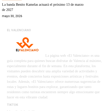
La banda Benito Kamelas actuará el próximo 13 de marzo
de 2027
mayo 30, 2026
EL VALENCIANO
La página web «El Valenciano» es una
guía completa para quienes buscan disfrutar de Valencia al máximo,
especialmente durante el fin de semana. En esta plataforma, los
visitantes pueden descubrir una amplia variedad de actividades y
eventos, desde conciertos hasta exposiciones artísticas y festivales
locales. Además, «El Valenciano» ofrece numerosas sugerencias de
rutas y lugares bonitos para explorar, garantizando que tanto
residentes como turistas encuentren siempre algo emocionante que
hacer en esta vibrante ciudad.
TIKTOK