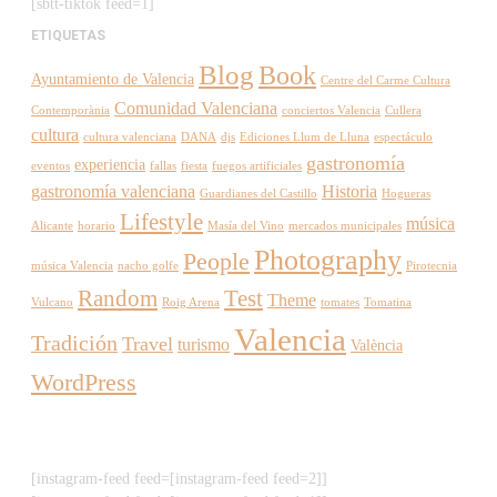
[sbtt-tiktok feed=1]
ETIQUETAS
Blog
Book
Ayuntamiento de Valencia
Centre del Carme Cultura
Comunidad Valenciana
Contemporània
conciertos Valencia
Cullera
cultura
cultura valenciana
DANA
djs
Ediciones Llum de Lluna
espectáculo
gastronomía
experiencia
eventos
fallas
fiesta
fuegos artificiales
gastronomía valenciana
Historia
Guardianes del Castillo
Hogueras
Lifestyle
música
Alicante
horario
Masía del Vino
mercados municipales
Photography
People
música Valencia
nacho golfe
Pirotecnia
Random
Test
Theme
Vulcano
Roig Arena
tomates
Tomatina
Valencia
Tradición
Travel
turismo
València
WordPress
[instagram-feed feed=[instagram-feed feed=2]]