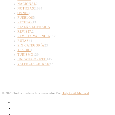
NACIONAL
2
NOTICIAS
2.034
OVNIS
5
PUEBLOS
5
RECETAS
13
RESEÑA LITERARIA
1
REVISTA
2
REVISTA VALENCIA
112
RUTAS
41
SIN CATEGORÍA
23
TEATRO
1
TURISMO
129
UNCATEGORIZED
145
VALENCIA CIUDAD
67
©
2026
Todos los derechos reservador. Por
Holy Grail Media sl
.