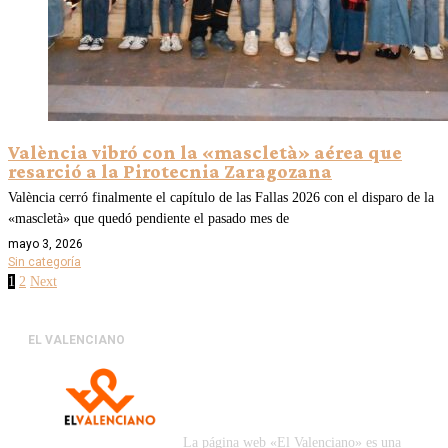
València vibró con la «mascletà» aérea que
resarció a la Pirotecnia Zaragozana
València cerró finalmente el capítulo de las Fallas 2026 con el disparo de la
«mascletà» que quedó pendiente el pasado mes de
mayo 3, 2026
Sin categoría
1
2
Next
EL VALENCIANO
La página web «El Valenciano» es una