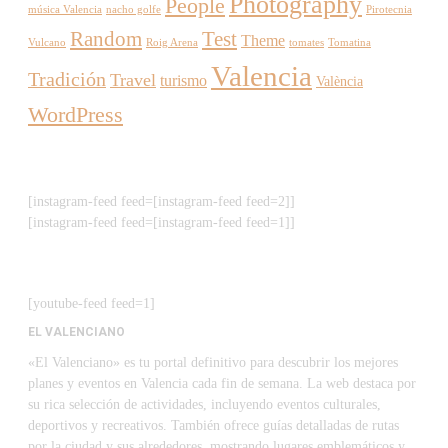
Photography
People
música Valencia
nacho golfe
Pirotecnia
Random
Test
Theme
Vulcano
Roig Arena
tomates
Tomatina
Valencia
Tradición
Travel
turismo
València
WordPress
[instagram-feed feed=[instagram-feed feed=2]]
[instagram-feed feed=[instagram-feed feed=1]]
[youtube-feed feed=1]
EL VALENCIANO
«El Valenciano» es tu portal definitivo para descubrir los mejores
planes y eventos en Valencia cada fin de semana. La web destaca por
su rica selección de actividades, incluyendo eventos culturales,
deportivos y recreativos. También ofrece guías detalladas de rutas
por la ciudad y sus alrededores, mostrando lugares emblemáticos y