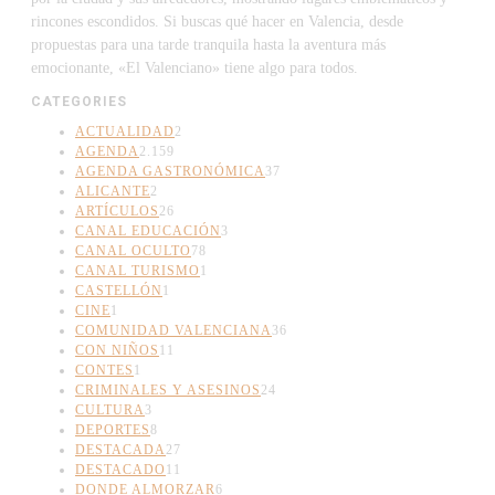
rincones escondidos. Si buscas qué hacer en Valencia, desde
propuestas para una tarde tranquila hasta la aventura más
emocionante, «El Valenciano» tiene algo para todos.
CATEGORIES
ACTUALIDAD
2
AGENDA
2.159
AGENDA GASTRONÓMICA
37
ALICANTE
2
ARTÍCULOS
26
CANAL EDUCACIÓN
3
CANAL OCULTO
78
CANAL TURISMO
1
CASTELLÓN
1
CINE
1
COMUNIDAD VALENCIANA
36
CON NIÑOS
11
CONTES
1
CRIMINALES Y ASESINOS
24
CULTURA
3
DEPORTES
8
DESTACADA
27
DESTACADO
11
DONDE ALMORZAR
6