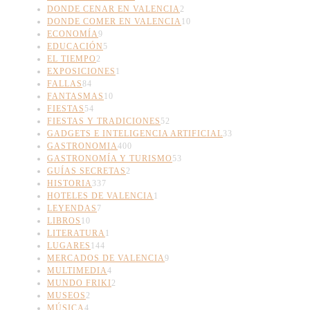
DONDE CENAR EN VALENCIA
2
DONDE COMER EN VALENCIA
10
ECONOMÍA
9
EDUCACIÓN
5
EL TIEMPO
2
EXPOSICIONES
1
FALLAS
84
FANTASMAS
10
FIESTAS
54
FIESTAS Y TRADICIONES
52
GADGETS E INTELIGENCIA ARTIFICIAL
33
GASTRONOMIA
400
GASTRONOMÍA Y TURISMO
53
GUÍAS SECRETAS
2
HISTORIA
337
HOTELES DE VALENCIA
1
LEYENDAS
7
LIBROS
10
LITERATURA
1
LUGARES
144
MERCADOS DE VALENCIA
9
MULTIMEDIA
4
MUNDO FRIKI
2
MUSEOS
2
MÚSICA
4