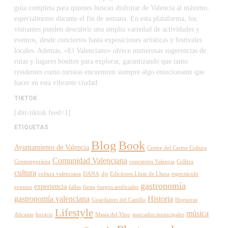
guía completa para quienes buscan disfrutar de Valencia al máximo,
especialmente durante el fin de semana. En esta plataforma, los
visitantes pueden descubrir una amplia variedad de actividades y
eventos, desde conciertos hasta exposiciones artísticas y festivales
locales. Además, «El Valenciano» ofrece numerosas sugerencias de
rutas y lugares bonitos para explorar, garantizando que tanto
residentes como turistas encuentren siempre algo emocionante que
hacer en esta vibrante ciudad.
TIKTOK
[sbtt-tiktok feed=1]
ETIQUETAS
Blog
Book
Ayuntamiento de Valencia
Centre del Carme Cultura
Comunidad Valenciana
Contemporània
conciertos Valencia
Cullera
cultura
cultura valenciana
DANA
djs
Ediciones Llum de Lluna
espectáculo
gastronomía
experiencia
eventos
fallas
fiesta
fuegos artificiales
gastronomía valenciana
Historia
Guardianes del Castillo
Hogueras
Lifestyle
música
Alicante
horario
Masía del Vino
mercados municipales