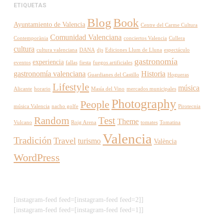
ETIQUETAS
Blog
Book
Ayuntamiento de Valencia
Centre del Carme Cultura
Comunidad Valenciana
Contemporània
conciertos Valencia
Cullera
cultura
cultura valenciana
DANA
djs
Ediciones Llum de Lluna
espectáculo
gastronomía
experiencia
eventos
fallas
fiesta
fuegos artificiales
gastronomía valenciana
Historia
Guardianes del Castillo
Hogueras
Lifestyle
música
Alicante
horario
Masía del Vino
mercados municipales
Photography
People
música Valencia
nacho golfe
Pirotecnia
Random
Test
Theme
Vulcano
Roig Arena
tomates
Tomatina
Valencia
Tradición
Travel
turismo
València
WordPress
[instagram-feed feed=[instagram-feed feed=2]]
[instagram-feed feed=[instagram-feed feed=1]]