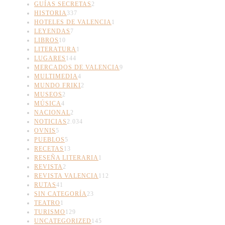
GUÍAS SECRETAS
2
HISTORIA
337
HOTELES DE VALENCIA
1
LEYENDAS
7
LIBROS
10
LITERATURA
1
LUGARES
144
MERCADOS DE VALENCIA
9
MULTIMEDIA
4
MUNDO FRIKI
2
MUSEOS
2
MÚSICA
4
NACIONAL
2
NOTICIAS
2.034
OVNIS
5
PUEBLOS
5
RECETAS
13
RESEÑA LITERARIA
1
REVISTA
2
REVISTA VALENCIA
112
RUTAS
41
SIN CATEGORÍA
23
TEATRO
1
TURISMO
129
UNCATEGORIZED
145