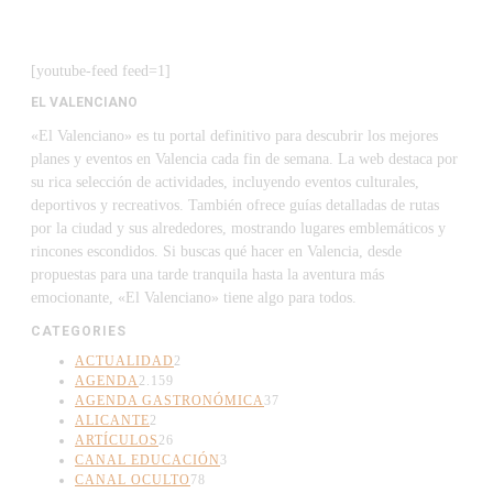
[youtube-feed feed=1]
EL VALENCIANO
«El Valenciano» es tu portal definitivo para descubrir los mejores
planes y eventos en Valencia cada fin de semana. La web destaca por
su rica selección de actividades, incluyendo eventos culturales,
deportivos y recreativos. También ofrece guías detalladas de rutas
por la ciudad y sus alrededores, mostrando lugares emblemáticos y
rincones escondidos. Si buscas qué hacer en Valencia, desde
propuestas para una tarde tranquila hasta la aventura más
emocionante, «El Valenciano» tiene algo para todos.
CATEGORIES
ACTUALIDAD
2
AGENDA
2.159
AGENDA GASTRONÓMICA
37
ALICANTE
2
ARTÍCULOS
26
CANAL EDUCACIÓN
3
CANAL OCULTO
78