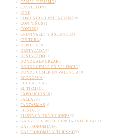
CANAL TURISMO
1
CASTELLÓN
1
CINE
1
COMUNIDAD VALENCIANA
36
CON NIÑOS
11
CONTES
1
CRIMINALES Y ASESINOS
24
CULTURA
3
DEPORTES
8
DESTACADA
27
DESTACADO
11
DONDE ALMORZAR
6
DONDE CENAR EN VALENCIA
2
DONDE COMER EN VALENCIA
10
ECONOMÍA
9
EDUCACIÓN
5
EL TIEMPO
2
EXPOSICIONES
1
FALLAS
84
FANTASMAS
10
FIESTAS
54
FIESTAS Y TRADICIONES
52
GADGETS E INTELIGENCIA ARTIFICIAL
33
GASTRONOMIA
400
GASTRONOMÍA Y TURISMO
53