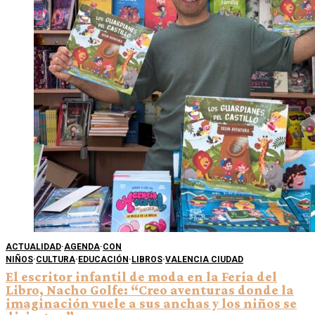
ACTUALIDAD
·
AGENDA
·
CON
NIÑOS
·
CULTURA
·
EDUCACIÓN
·
LIBROS
·
VALENCIA CIUDAD
El escritor infantil de moda en la Feria del
Libro, Nacho Golfe: “Creo aventuras donde la
imaginación vuele a sus anchas y los niños se