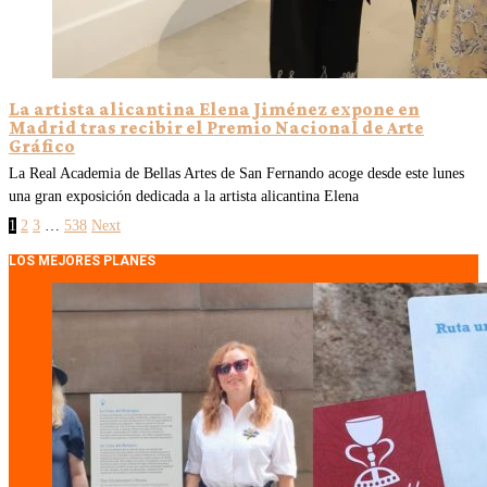
La artista alicantina Elena Jiménez expone en
Madrid tras recibir el Premio Nacional de Arte
Gráfico
La Real Academia de Bellas Artes de San Fernando acoge desde este lunes
una gran exposición dedicada a la artista alicantina Elena
1
2
3
…
538
Next
LOS MEJORES PLANES