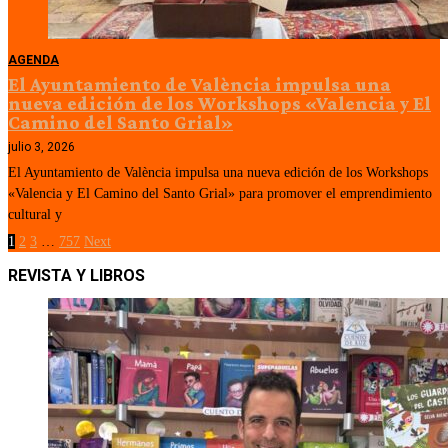
AGENDA
El Ayuntamiento de València impulsa una
nueva edición de los Workshops «Valencia y El
Camino del Santo Grial»
julio 3, 2026
El Ayuntamiento de València impulsa una nueva edición de los Workshops
«Valencia y El Camino del Santo Grial» para promover el emprendimiento
cultural y
1
2
3
…
757
Next
REVISTA Y LIBROS