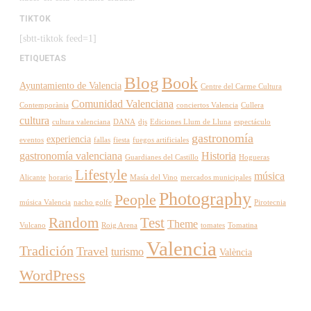
TIKTOK
[sbtt-tiktok feed=1]
ETIQUETAS
Blog
Book
Ayuntamiento de Valencia
Centre del Carme Cultura
Comunidad Valenciana
Contemporània
conciertos Valencia
Cullera
cultura
cultura valenciana
DANA
djs
Ediciones Llum de Lluna
espectáculo
gastronomía
experiencia
eventos
fallas
fiesta
fuegos artificiales
gastronomía valenciana
Historia
Guardianes del Castillo
Hogueras
Lifestyle
música
Alicante
horario
Masía del Vino
mercados municipales
Photography
People
música Valencia
nacho golfe
Pirotecnia
Random
Test
Theme
Vulcano
Roig Arena
tomates
Tomatina
Valencia
Tradición
Travel
turismo
València
WordPress