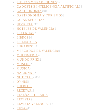
FIESTAS Y TRADICIONES
52
GADGETS E INTELIGENCIA ARTIFICIAL
33
GASTRONOMIA
400
GASTRONOMÍA Y TURISMO
53
GUÍAS SECRETAS
2
HISTORIA
337
HOTELES DE VALENCIA
1
LEYENDAS
7
LIBROS
10
LITERATURA
1
LUGARES
144
MERCADOS DE VALENCIA
9
MULTIMEDIA
4
MUNDO FRIKI
2
MUSEOS
2
MÚSICA
4
NACIONAL
2
NOTICIAS
2.034
OVNIS
5
PUEBLOS
5
RECETAS
13
RESEÑA LITERARIA
1
REVISTA
2
REVISTA VALENCIA
112
RUTAS
41