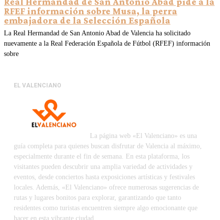
Real Hermandad de San Antonio Abad pide a la
RFEF información sobre Musa, la perra
embajadora de la Selección Española
La Real Hermandad de San Antonio Abad de Valencia ha solicitado
nuevamente a la Real Federación Española de Fútbol (RFEF) información
sobre
EL VALENCIANO
La página web «El Valenciano» es una
guía completa para quienes buscan disfrutar de Valencia al máximo,
especialmente durante el fin de semana. En esta plataforma, los
visitantes pueden descubrir una amplia variedad de actividades y
eventos, desde conciertos hasta exposiciones artísticas y festivales
locales. Además, «El Valenciano» ofrece numerosas sugerencias de
rutas y lugares bonitos para explorar, garantizando que tanto
residentes como turistas encuentren siempre algo emocionante que
hacer en esta vibrante ciudad.