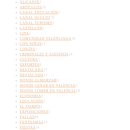
ALICANTE
2
ARTÍCULOS
26
CANAL EDUCACIÓN
3
CANAL OCULTO
78
CANAL TURISMO
1
CASTELLÓN
1
CINE
1
COMUNIDAD VALENCIANA
36
CON NIÑOS
11
CONTES
1
CRIMINALES Y ASESINOS
24
CULTURA
3
DEPORTES
8
DESTACADA
27
DESTACADO
11
DONDE ALMORZAR
6
DONDE CENAR EN VALENCIA
2
DONDE COMER EN VALENCIA
10
ECONOMÍA
9
EDUCACIÓN
5
EL TIEMPO
2
EXPOSICIONES
1
FALLAS
84
FANTASMAS
10
FIESTAS
54