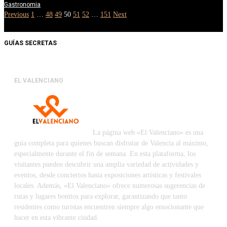
Gastronomia
Previous
1
…
48
49
50
51
52
…
151
Next
GUÍAS SECRETAS
EL VALENCIANO
La página web «El Valenciano» es una
guía completa para quienes buscan disfrutar de Valencia al máximo,
especialmente durante el fin de semana. En esta plataforma, los
visitantes pueden descubrir una amplia variedad de actividades y
eventos, desde conciertos hasta exposiciones artísticas y festivales
locales. Además, «El Valenciano» ofrece numerosas sugerencias de
rutas y lugares bonitos para explorar, garantizando que tanto
residentes como turistas encuentren siempre algo emocionante que
hacer en esta vibrante ciudad.