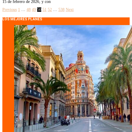
15 de febrero de 2026, y con
Previous
1
…
48
49
50
51
52
…
538
Next
LOS MEJORES PLANES