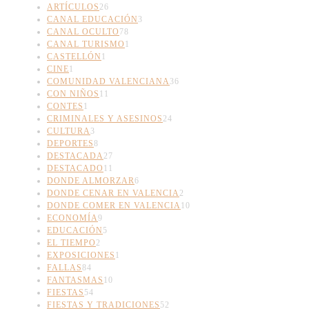
ARTÍCULOS
26
CANAL EDUCACIÓN
3
CANAL OCULTO
78
CANAL TURISMO
1
CASTELLÓN
1
CINE
1
COMUNIDAD VALENCIANA
36
CON NIÑOS
11
CONTES
1
CRIMINALES Y ASESINOS
24
CULTURA
3
DEPORTES
8
DESTACADA
27
DESTACADO
11
DONDE ALMORZAR
6
DONDE CENAR EN VALENCIA
2
DONDE COMER EN VALENCIA
10
ECONOMÍA
9
EDUCACIÓN
5
EL TIEMPO
2
EXPOSICIONES
1
FALLAS
84
FANTASMAS
10
FIESTAS
54
FIESTAS Y TRADICIONES
52