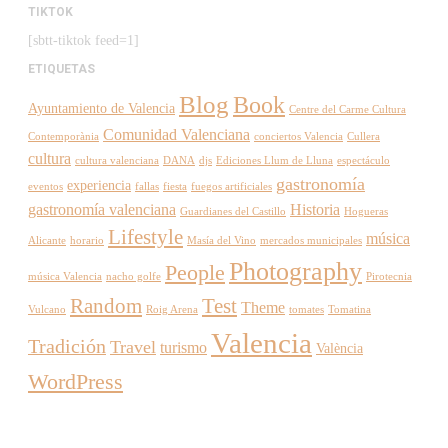
TIKTOK
[sbtt-tiktok feed=1]
ETIQUETAS
Blog
Book
Ayuntamiento de Valencia
Centre del Carme Cultura
Comunidad Valenciana
Contemporània
conciertos Valencia
Cullera
cultura
cultura valenciana
DANA
djs
Ediciones Llum de Lluna
espectáculo
gastronomía
experiencia
eventos
fallas
fiesta
fuegos artificiales
gastronomía valenciana
Historia
Guardianes del Castillo
Hogueras
Lifestyle
música
Alicante
horario
Masía del Vino
mercados municipales
Photography
People
música Valencia
nacho golfe
Pirotecnia
Random
Test
Theme
Vulcano
Roig Arena
tomates
Tomatina
Valencia
Tradición
Travel
turismo
València
WordPress