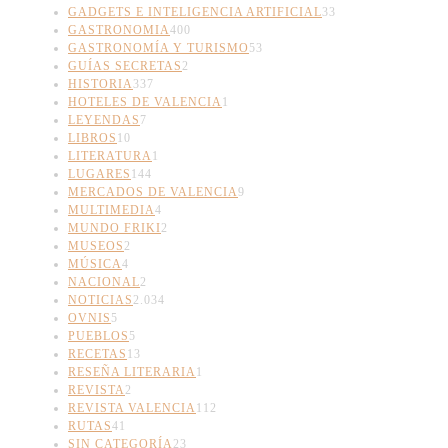
GADGETS E INTELIGENCIA ARTIFICIAL
33
GASTRONOMIA
400
GASTRONOMÍA Y TURISMO
53
GUÍAS SECRETAS
2
HISTORIA
337
HOTELES DE VALENCIA
1
LEYENDAS
7
LIBROS
10
LITERATURA
1
LUGARES
144
MERCADOS DE VALENCIA
9
MULTIMEDIA
4
MUNDO FRIKI
2
MUSEOS
2
MÚSICA
4
NACIONAL
2
NOTICIAS
2.034
OVNIS
5
PUEBLOS
5
RECETAS
13
RESEÑA LITERARIA
1
REVISTA
2
REVISTA VALENCIA
112
RUTAS
41
SIN CATEGORÍA
23