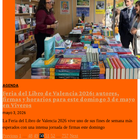
AGENDA
Feria del Libro de Valencia 2026: autores,
firmas y horarios para este domingo 3 de mayo
en Viveros
mayo 3, 2026
La Feria del Libro de Valencia 2026 vive uno de sus fines de semana más
esperados con una intensa jornada de firmas este domingo
Previous
1
…
48
49
50
51
52
…
757
Next