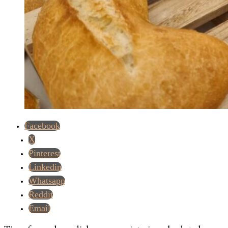
Facebook
X
Pinterest
Linkedin
Whatsapp
Reddit
Email