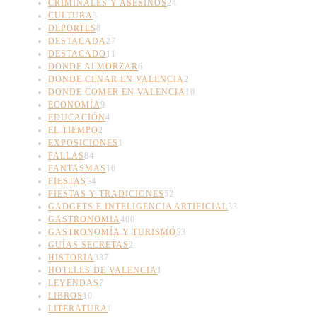
CRIMINALES Y ASESINOS
24
CULTURA
3
DEPORTES
8
DESTACADA
27
DESTACADO
11
DONDE ALMORZAR
6
DONDE CENAR EN VALENCIA
2
DONDE COMER EN VALENCIA
10
ECONOMÍA
9
EDUCACIÓN
4
EL TIEMPO
2
EXPOSICIONES
1
FALLAS
84
FANTASMAS
10
FIESTAS
54
FIESTAS Y TRADICIONES
52
GADGETS E INTELIGENCIA ARTIFICIAL
33
GASTRONOMIA
400
GASTRONOMÍA Y TURISMO
53
GUÍAS SECRETAS
2
HISTORIA
337
HOTELES DE VALENCIA
1
LEYENDAS
7
LIBROS
10
LITERATURA
1