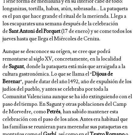
Tiene forma de medialuna y en su interior cabe de todo:
longanizas, tortilla, habas, atún, sobrasada… La pataqueta
es el pan que hace grande el ritual de la merienda. Llega a
los escaparates una semana después de la celebración
de
Sant Antoni del Porquet
(17 de enero) y se come todos los
jueves hasta que llega el Miércoles de Ceniza.
Aunque se desconoce su orígen, se cree que podrá
remontarse al siglo XV, concretamente, en la localidad
de
Sagunt
, donde la pataqueta está más que arraigada a la
cultura gastronómica. Lo que se llama el
‘Dijous de
Berenar’
, puede datar del año 1492, año de expulsión de los
judíos del pueblo, y antes se celebraba por toda la
Comunitat Valenciana aunque se ha ido extinguiendo con el
paso del tiempo. En Sagunt y otras poblaciones del Camp
de Morvedre, como
Petrés
, han sabido mantener esta
celebración con el paso de los años. Antes era habitual que
las familias se reunieran para merendar sus pataquetas en
montañas como el
Garbí
, así como en el
Teatro Romano
o