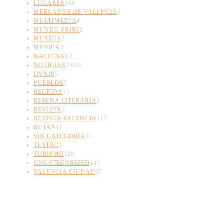
LUGARES
144
MERCADOS DE VALENCIA
9
MULTIMEDIA
4
MUNDO FRIKI
2
MUSEOS
2
MÚSICA
4
NACIONAL
2
NOTICIAS
2.034
OVNIS
5
PUEBLOS
5
RECETAS
13
RESEÑA LITERARIA
1
REVISTA
2
REVISTA VALENCIA
112
RUTAS
41
SIN CATEGORÍA
23
TEATRO
1
TURISMO
129
UNCATEGORIZED
145
VALENCIA CIUDAD
67