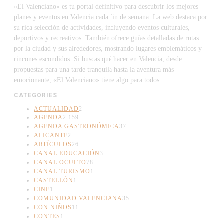
«El Valenciano» es tu portal definitivo para descubrir los mejores
planes y eventos en Valencia cada fin de semana. La web destaca por
su rica selección de actividades, incluyendo eventos culturales,
deportivos y recreativos. También ofrece guías detalladas de rutas
por la ciudad y sus alrededores, mostrando lugares emblemáticos y
rincones escondidos. Si buscas qué hacer en Valencia, desde
propuestas para una tarde tranquila hasta la aventura más
emocionante, «El Valenciano» tiene algo para todos.
CATEGORIES
ACTUALIDAD
2
AGENDA
2.159
AGENDA GASTRONÓMICA
37
ALICANTE
2
ARTÍCULOS
26
CANAL EDUCACIÓN
3
CANAL OCULTO
78
CANAL TURISMO
1
CASTELLÓN
1
CINE
1
COMUNIDAD VALENCIANA
35
CON NIÑOS
11
CONTES
1