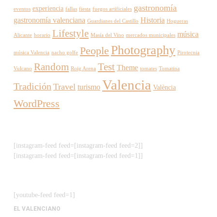
gastronomía
experiencia
eventos
fallas
fiesta
fuegos artificiales
gastronomía valenciana
Historia
Guardianes del Castillo
Hogueras
Lifestyle
música
Alicante
horario
Masía del Vino
mercados municipales
Photography
People
música Valencia
nacho golfe
Pirotecnia
Random
Test
Theme
Vulcano
Roig Arena
tomates
Tomatina
Valencia
Tradición
Travel
turismo
València
WordPress
[instagram-feed feed=[instagram-feed feed=2]]
[instagram-feed feed=[instagram-feed feed=1]]
[youtube-feed feed=1]
EL VALENCIANO