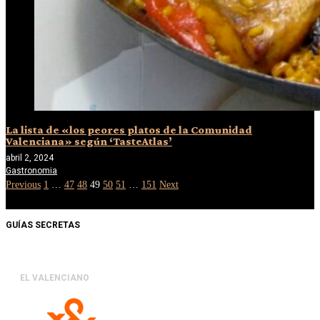
La lista de «los peores platos de la Comunidad
Valenciana» según ‘TasteAtlas’
abril 2, 2024
Gastronomia
Previous
1
…
47
48
49
50
51
…
151
Next
GUÍAS SECRETAS
EL VALENCIANO