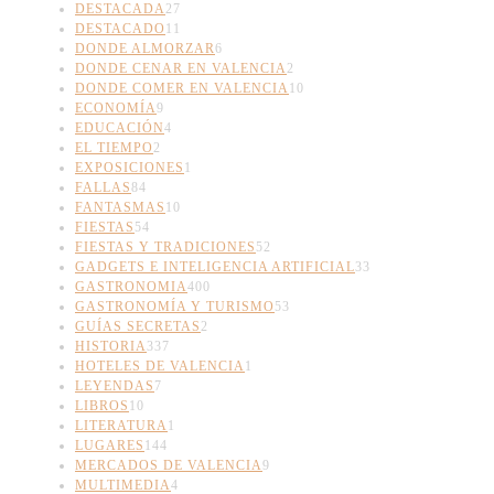
DESTACADA
27
DESTACADO
11
DONDE ALMORZAR
6
DONDE CENAR EN VALENCIA
2
DONDE COMER EN VALENCIA
10
ECONOMÍA
9
EDUCACIÓN
4
EL TIEMPO
2
EXPOSICIONES
1
FALLAS
84
FANTASMAS
10
FIESTAS
54
FIESTAS Y TRADICIONES
52
GADGETS E INTELIGENCIA ARTIFICIAL
33
GASTRONOMIA
400
GASTRONOMÍA Y TURISMO
53
GUÍAS SECRETAS
2
HISTORIA
337
HOTELES DE VALENCIA
1
LEYENDAS
7
LIBROS
10
LITERATURA
1
LUGARES
144
MERCADOS DE VALENCIA
9
MULTIMEDIA
4