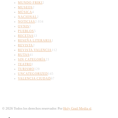
MUNDO FRIKI
2
MUSEOS
2
MÚSICA
4
NACIONAL
2
NOTICIAS
2.034
OVNIS
5
PUEBLOS
5
RECETAS
13
RESEÑA LITERARIA
1
REVISTA
2
REVISTA VALENCIA
112
RUTAS
41
SIN CATEGORÍA
23
TEATRO
1
TURISMO
129
UNCATEGORIZED
145
VALENCIA CIUDAD
67
©
2026
Todos los derechos reservador. Por
Holy Grail Media sl
.