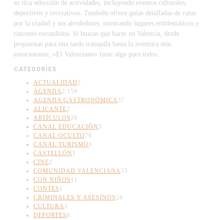
su rica selección de actividades, incluyendo eventos culturales,
deportivos y recreativos. También ofrece guías detalladas de rutas
por la ciudad y sus alrededores, mostrando lugares emblemáticos y
rincones escondidos. Si buscas qué hacer en Valencia, desde
propuestas para una tarde tranquila hasta la aventura más
emocionante, «El Valenciano» tiene algo para todos.
CATEGORIES
ACTUALIDAD
2
AGENDA
2.159
AGENDA GASTRONÓMICA
37
ALICANTE
2
ARTÍCULOS
26
CANAL EDUCACIÓN
3
CANAL OCULTO
78
CANAL TURISMO
1
CASTELLÓN
1
CINE
1
COMUNIDAD VALENCIANA
35
CON NIÑOS
11
CONTES
1
CRIMINALES Y ASESINOS
24
CULTURA
3
DEPORTES
8