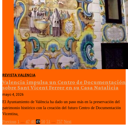
REVISTA VALENCIA
Valencia impulsa un Centro de Documentación
sobre Sant Vicent Ferrer en su Casa Natalicia
mayo 4, 2026
El Ayuntamiento de València ha dado un paso más en la preservación del
patrimonio histórico con la creación del futuro Centro de Documentación
Vicentina,
Previous
1
…
47
48
49
50
51
…
757
Next