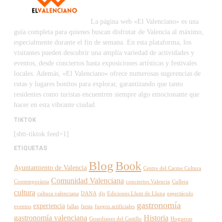
La página web «El Valenciano» es una
guía completa para quienes buscan disfrutar de Valencia al máximo,
especialmente durante el fin de semana. En esta plataforma, los
visitantes pueden descubrir una amplia variedad de actividades y
eventos, desde conciertos hasta exposiciones artísticas y festivales
locales. Además, «El Valenciano» ofrece numerosas sugerencias de
rutas y lugares bonitos para explorar, garantizando que tanto
residentes como turistas encuentren siempre algo emocionante que
hacer en esta vibrante ciudad.
TIKTOK
[sbtt-tiktok feed=1]
ETIQUETAS
Blog
Book
Ayuntamiento de Valencia
Centre del Carme Cultura
Comunidad Valenciana
Contemporània
conciertos Valencia
Cullera
cultura
cultura valenciana
DANA
djs
Ediciones Llum de Lluna
espectáculo
gastronomía
experiencia
eventos
fallas
fiesta
fuegos artificiales
gastronomía valenciana
Historia
Guardianes del Castillo
Hogueras