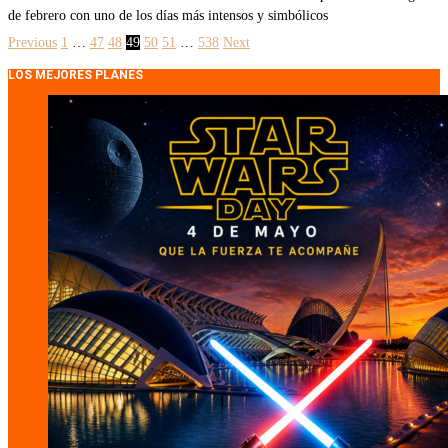
de febrero con uno de los días más intensos y simbólicos
Previous
1
…
47
48
49
50
51
…
538
Next
LOS MEJORES PLANES