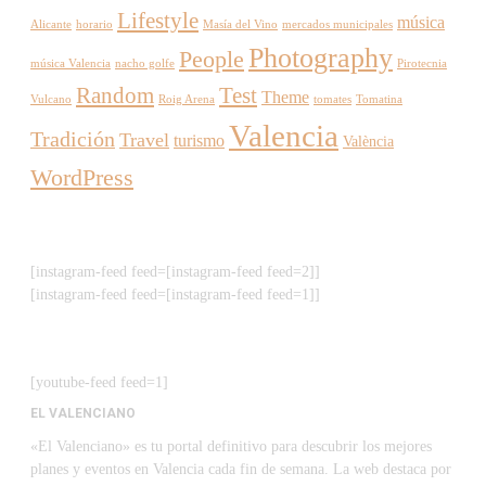
Lifestyle
música
Alicante
horario
Masía del Vino
mercados municipales
Photography
People
música Valencia
nacho golfe
Pirotecnia
Random
Test
Theme
Vulcano
Roig Arena
tomates
Tomatina
Valencia
Tradición
Travel
turismo
València
WordPress
[instagram-feed feed=[instagram-feed feed=2]]
[instagram-feed feed=[instagram-feed feed=1]]
[youtube-feed feed=1]
EL VALENCIANO
«El Valenciano» es tu portal definitivo para descubrir los mejores
planes y eventos en Valencia cada fin de semana. La web destaca por