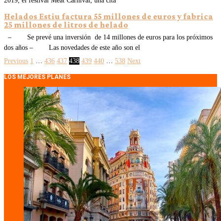
2019, el festival Meat Carnival, una cita
Helados Estiu factura 55 millones de euros y fabrica
25 millones de litros de helado
– Se prevé una inversión de 14 millones de euros para los próximos
dos años – Las novedades de este año son el
Previous
1
…
436
437
438
439
440
…
538
Next
LOS MEJORES PLANES