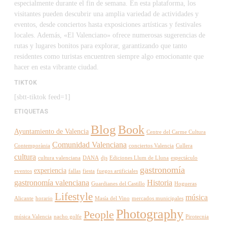
especialmente durante el fin de semana. En esta plataforma, los
visitantes pueden descubrir una amplia variedad de actividades y
eventos, desde conciertos hasta exposiciones artísticas y festivales
locales. Además, «El Valenciano» ofrece numerosas sugerencias de
rutas y lugares bonitos para explorar, garantizando que tanto
residentes como turistas encuentren siempre algo emocionante que
hacer en esta vibrante ciudad.
TIKTOK
[sbtt-tiktok feed=1]
ETIQUETAS
Blog
Book
Ayuntamiento de Valencia
Centre del Carme Cultura
Comunidad Valenciana
Contemporània
conciertos Valencia
Cullera
cultura
cultura valenciana
DANA
djs
Ediciones Llum de Lluna
espectáculo
gastronomía
experiencia
eventos
fallas
fiesta
fuegos artificiales
gastronomía valenciana
Historia
Guardianes del Castillo
Hogueras
Lifestyle
música
Alicante
horario
Masía del Vino
mercados municipales
Photography
People
música Valencia
nacho golfe
Pirotecnia