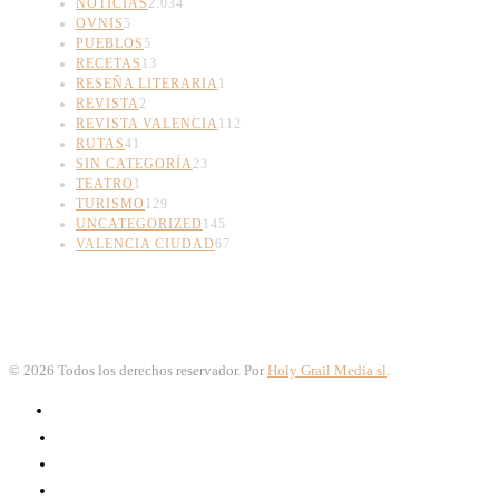
NOTICIAS
2.034
OVNIS
5
PUEBLOS
5
RECETAS
13
RESEÑA LITERARIA
1
REVISTA
2
REVISTA VALENCIA
112
RUTAS
41
SIN CATEGORÍA
23
TEATRO
1
TURISMO
129
UNCATEGORIZED
145
VALENCIA CIUDAD
67
©
2026
Todos los derechos reservador. Por
Holy Grail Media sl
.