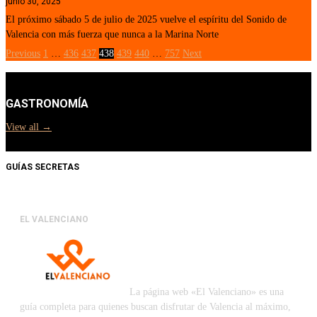
junio 30, 2025
El próximo sábado 5 de julio de 2025 vuelve el espíritu del Sonido de
Valencia con más fuerza que nunca a la Marina Norte
Previous
1
…
436
437
438
439
440
…
757
Next
GASTRONOMÍA
View all →
GUÍAS SECRETAS
EL VALENCIANO
La página web «El Valenciano» es una
guía completa para quienes buscan disfrutar de Valencia al máximo,