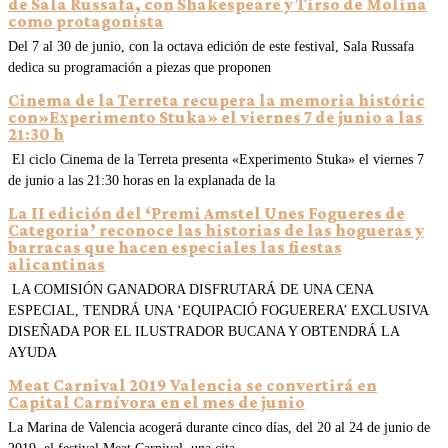
de Sala Russafa, con Shakespeare y Tirso de Molina
como protagonista
Del 7 al 30 de junio, con la octava edición de este festival, Sala Russafa
dedica su programación a piezas que proponen
Cinema de la Terreta recupera la memoria históric
con»Experimento Stuka» el viernes 7 de junio a las
21:30 h
El ciclo Cinema de la Terreta presenta «Experimento Stuka» el viernes 7
de junio a las 21:30 horas en la explanada de la
La II edición del ‘Premi Amstel Unes Fogueres de
Categoria’ reconoce las historias de las hogueras y
barracas que hacen especiales las fiestas
alicantinas
LA COMISIÓN GANADORA DISFRUTARÁ DE UNA CENA
ESPECIAL, TENDRÁ UNA ‘EQUIPACIÓ FOGUERERA’ EXCLUSIVA
DISEÑADA POR EL ILUSTRADOR BUCANA Y OBTENDRÁ LA
AYUDA
Meat Carnival 2019 Valencia se convertirá en
Capital Carnívora en el mes de junio
La Marina de Valencia acogerá durante cinco días, del 20 al 24 de junio de