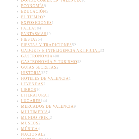
DONDE COMER EN VALENCIA
10
ECONOMÍA
9
EDUCACIÓN
5
EL TIEMPO
2
EXPOSICIONES
1
FALLAS
84
FANTASMAS
10
FIESTAS
54
FIESTAS Y TRADICIONES
52
GADGETS E INTELIGENCIA ARTIFICIAL
33
GASTRONOMIA
400
GASTRONOMÍA Y TURISMO
53
GUÍAS SECRETAS
2
HISTORIA
337
HOTELES DE VALENCIA
1
LEYENDAS
7
LIBROS
10
LITERATURA
1
LUGARES
144
MERCADOS DE VALENCIA
9
MULTIMEDIA
4
MUNDO FRIKI
2
MUSEOS
2
MÚSICA
4
NACIONAL
2