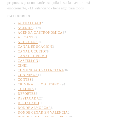
propuestas para una tarde tranquila hasta la aventura más
emocionante, «El Valenciano» tiene algo para todos.
CATEGORIES
ACTUALIDAD
2
AGENDA
2.159
AGENDA GASTRONÓMICA
37
ALICANTE
2
ARTÍCULOS
26
CANAL EDUCACIÓN
3
CANAL OCULTO
78
CANAL TURISMO
1
CASTELLÓN
1
CINE
1
COMUNIDAD VALENCIANA
36
CON NIÑOS
11
CONTES
1
CRIMINALES Y ASESINOS
24
CULTURA
3
DEPORTES
8
DESTACADA
27
DESTACADO
11
DONDE ALMORZAR
6
DONDE CENAR EN VALENCIA
2