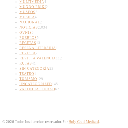
MULTIMEDIA
4
MUNDO FRIKI
2
MUSEOS
2
MÚSICA
4
NACIONAL
2
NOTICIAS
2.034
OVNIS
5
PUEBLOS
5
RECETAS
13
RESEÑA LITERARIA
1
REVISTA
2
REVISTA VALENCIA
112
RUTAS
41
SIN CATEGORÍA
23
TEATRO
1
TURISMO
129
UNCATEGORIZED
145
VALENCIA CIUDAD
67
©
2026
Todos los derechos reservador. Por
Holy Grail Media sl
.