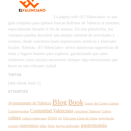
La página web «El Valenciano» es una
guía completa para quienes buscan disfrutar de Valencia al máximo,
especialmente durante el fin de semana. En esta plataforma, los
visitantes pueden descubrir una amplia variedad de actividades y
eventos, desde conciertos hasta exposiciones artísticas y festivales
locales. Además, «El Valenciano» ofrece numerosas sugerencias de
rutas y lugares bonitos para explorar, garantizando que tanto
residentes como turistas encuentren siempre algo emocionante que
hacer en esta vibrante ciudad.
TIKTOK
[sbtt-tiktok feed=1]
ETIQUETAS
Blog
Book
Ayuntamiento de Valencia
Centre del Carme Cultura
Comunidad Valenciana
Contemporània
conciertos Valencia
Cullera
cultura
cultura valenciana
DANA
djs
Ediciones Llum de Lluna
espectáculo
gastronomía
experiencia
eventos
fallas
fiesta
fuegos artificiales