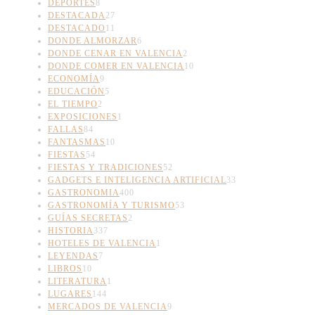
DEPORTES
8
DESTACADA
27
DESTACADO
11
DONDE ALMORZAR
6
DONDE CENAR EN VALENCIA
2
DONDE COMER EN VALENCIA
10
ECONOMÍA
9
EDUCACIÓN
5
EL TIEMPO
2
EXPOSICIONES
1
FALLAS
84
FANTASMAS
10
FIESTAS
54
FIESTAS Y TRADICIONES
52
GADGETS E INTELIGENCIA ARTIFICIAL
33
GASTRONOMIA
400
GASTRONOMÍA Y TURISMO
53
GUÍAS SECRETAS
2
HISTORIA
337
HOTELES DE VALENCIA
1
LEYENDAS
7
LIBROS
10
LITERATURA
1
LUGARES
144
MERCADOS DE VALENCIA
9