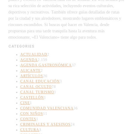
su rica selección de actividades, incluyendo eventos culturales,
deportivos y recreativos. También ofrece guías detalladas de rutas
por la ciudad y sus alrededores, mostrando lugares emblemáticos y
rincones escondidos. Si buscas qué hacer en Valencia, desde
propuestas para una tarde tranquila hasta la aventura más
emocionante, «El Valenciano» tiene algo para todos.
CATEGORIES
ACTUALIDAD
2
AGENDA
2.159
AGENDA GASTRONÓMICA
37
ALICANTE
2
ARTÍCULOS
26
CANAL EDUCACIÓN
3
CANAL OCULTO
78
CANAL TURISMO
1
CASTELLÓN
1
CINE
1
COMUNIDAD VALENCIANA
36
CON NIÑOS
11
CONTES
1
CRIMINALES Y ASESINOS
24
CULTURA
3