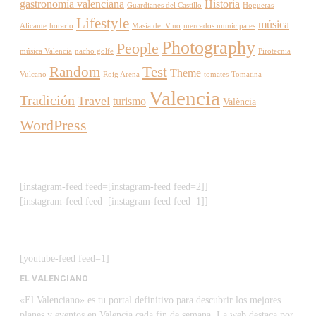
gastronomía valenciana
Historia
Guardianes del Castillo
Hogueras
Lifestyle
música
Alicante
horario
Masía del Vino
mercados municipales
Photography
People
música Valencia
nacho golfe
Pirotecnia
Random
Test
Theme
Vulcano
Roig Arena
tomates
Tomatina
Valencia
Tradición
Travel
turismo
València
WordPress
[instagram-feed feed=[instagram-feed feed=2]]
[instagram-feed feed=[instagram-feed feed=1]]
[youtube-feed feed=1]
EL VALENCIANO
«El Valenciano» es tu portal definitivo para descubrir los mejores
planes y eventos en Valencia cada fin de semana. La web destaca por