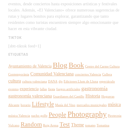
eventos, desde conciertos hasta exposiciones artísticas y festivales
locales. Además, «El Valenciano» ofrece numerosas sugerencias de
rutas y lugares bonitos para explorar, garantizando que tanto
residentes como turistas encuentren siempre algo emocionante que
hacer en esta vibrante ciudad.
TIKTOK
[sbtt-tiktok feed=1]
ETIQUETAS
Blog
Book
Ayuntamiento de Valencia
Centre del Carme Cultura
Comunidad Valenciana
Contemporània
conciertos Valencia
Cullera
cultura
cultura valenciana
DANA
djs
Ediciones Llum de Lluna
espectáculo
gastronomía
experiencia
eventos
fallas
fiesta
fuegos artificiales
gastronomía valenciana
Historia
Guardianes del Castillo
Hogueras
Lifestyle
música
Alicante
horario
Masía del Vino
mercados municipales
Photography
People
música Valencia
nacho golfe
Pirotecnia
Random
Test
Theme
Vulcano
Roig Arena
tomates
Tomatina