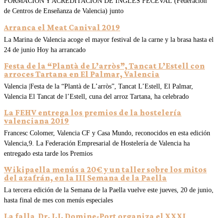
FORMACIÓN Y ACREDITACIÓN DE INGLÉS FECEVAL (Federación
de Centros de Enseñanza de Valencia) junto
Arranca el Meat Canival 2019
La Marina de Valencia acoge el mayor festival de la carne y la brasa hasta el
24 de junio Hoy ha arrancado
Festa de la “Plantà de L’arròs”, Tancat L’Estell con
arroces Tartana en El Palmar, Valencia
Valencia |Festa de la “Plantà de L’arròs”, Tancat L’Estell, El Palmar,
Valencia El Tancat de l’Estell, cuna del arroz Tartana, ha celebrado
La FEHV entrega los premios de la hostelería
valenciana 2019
Francesc Colomer, Valencia CF y Casa Mundo, reconocidos en esta edición
Valencia,9. La Federación Empresarial de Hostelería de Valencia ha
entregado esta tarde los Premios
Wikipaella menús a 20€ y un taller sobre los mitos
del azafrán, en la III Semana de la Paella
La tercera edición de la Semana de la Paella vuelve este jueves, 20 de junio,
hasta final de mes con menús especiales
La falla Dr. J.J. Domine-Port organiza el XXXI