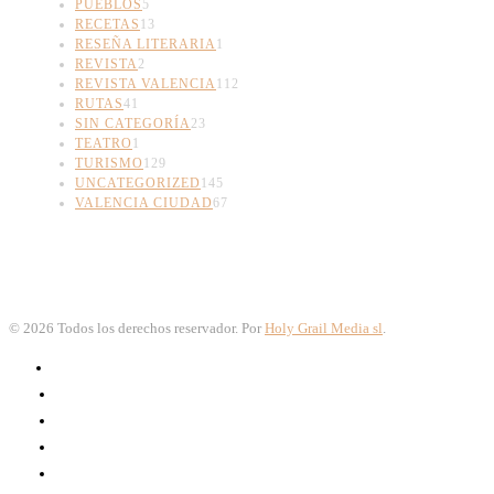
PUEBLOS
5
RECETAS
13
RESEÑA LITERARIA
1
REVISTA
2
REVISTA VALENCIA
112
RUTAS
41
SIN CATEGORÍA
23
TEATRO
1
TURISMO
129
UNCATEGORIZED
145
VALENCIA CIUDAD
67
©
2026
Todos los derechos reservador. Por
Holy Grail Media sl
.