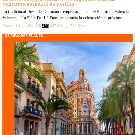
concurso mundial de paellas
La tradicional fiesta de “Germanor empresarial” con el Puerto de Valencia
Valencia.. La Falla Dr. J.J. Domine anuncia la celebración el próximo
Previous
1
…
434
435
436
437
438
…
538
Next
LOS MEJORES PLANES