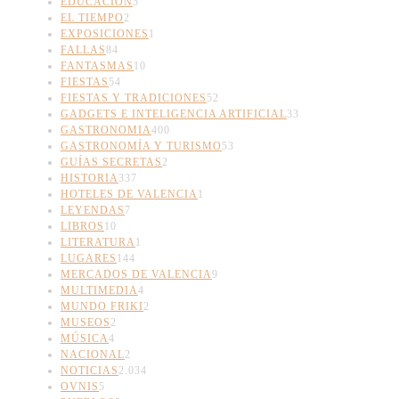
EDUCACIÓN
5
EL TIEMPO
2
EXPOSICIONES
1
FALLAS
84
FANTASMAS
10
FIESTAS
54
FIESTAS Y TRADICIONES
52
GADGETS E INTELIGENCIA ARTIFICIAL
33
GASTRONOMIA
400
GASTRONOMÍA Y TURISMO
53
GUÍAS SECRETAS
2
HISTORIA
337
HOTELES DE VALENCIA
1
LEYENDAS
7
LIBROS
10
LITERATURA
1
LUGARES
144
MERCADOS DE VALENCIA
9
MULTIMEDIA
4
MUNDO FRIKI
2
MUSEOS
2
MÚSICA
4
NACIONAL
2
NOTICIAS
2.034
OVNIS
5