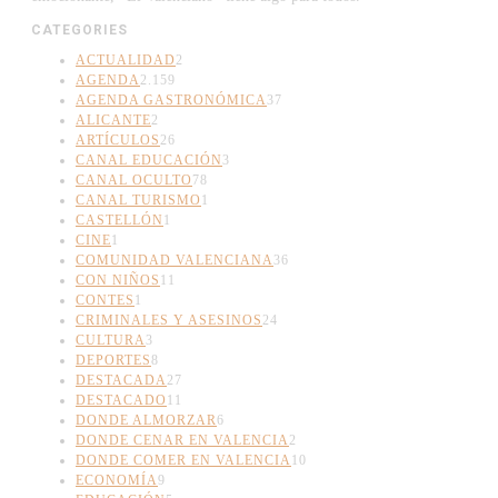
CATEGORIES
ACTUALIDAD
2
AGENDA
2.159
AGENDA GASTRONÓMICA
37
ALICANTE
2
ARTÍCULOS
26
CANAL EDUCACIÓN
3
CANAL OCULTO
78
CANAL TURISMO
1
CASTELLÓN
1
CINE
1
COMUNIDAD VALENCIANA
36
CON NIÑOS
11
CONTES
1
CRIMINALES Y ASESINOS
24
CULTURA
3
DEPORTES
8
DESTACADA
27
DESTACADO
11
DONDE ALMORZAR
6
DONDE CENAR EN VALENCIA
2
DONDE COMER EN VALENCIA
10
ECONOMÍA
9