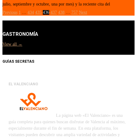
julio, septiembre y octubre, una por mes) y la reciente cita del
Previous
1
…
434
435
436
437
438
…
757
Next
GASTRONOMÍA
View all →
GUÍAS SECRETAS
EL VALENCIANO
La página web «El Valenciano» es una
guía completa para quienes buscan disfrutar de Valencia al máximo,
especialmente durante el fin de semana. En esta plataforma, los
visitantes pueden descubrir una amplia variedad de actividades y