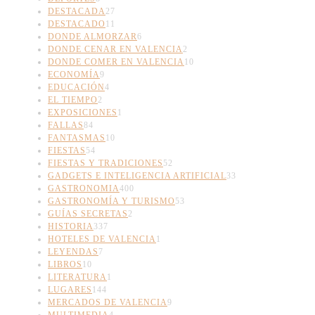
DESTACADA
27
DESTACADO
11
DONDE ALMORZAR
6
DONDE CENAR EN VALENCIA
2
DONDE COMER EN VALENCIA
10
ECONOMÍA
9
EDUCACIÓN
4
EL TIEMPO
2
EXPOSICIONES
1
FALLAS
84
FANTASMAS
10
FIESTAS
54
FIESTAS Y TRADICIONES
52
GADGETS E INTELIGENCIA ARTIFICIAL
33
GASTRONOMIA
400
GASTRONOMÍA Y TURISMO
53
GUÍAS SECRETAS
2
HISTORIA
337
HOTELES DE VALENCIA
1
LEYENDAS
7
LIBROS
10
LITERATURA
1
LUGARES
144
MERCADOS DE VALENCIA
9
MULTIMEDIA
4