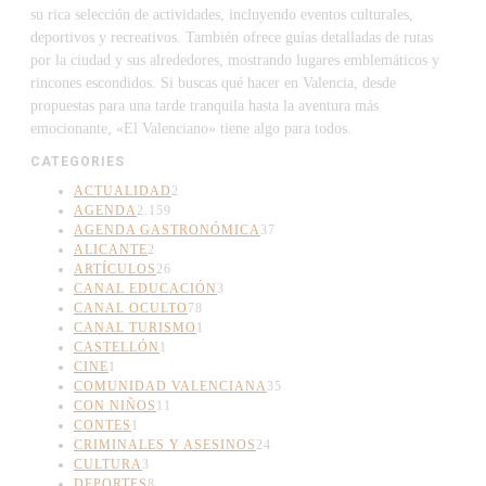
su rica selección de actividades, incluyendo eventos culturales,
deportivos y recreativos. También ofrece guías detalladas de rutas
por la ciudad y sus alrededores, mostrando lugares emblemáticos y
rincones escondidos. Si buscas qué hacer en Valencia, desde
propuestas para una tarde tranquila hasta la aventura más
emocionante, «El Valenciano» tiene algo para todos.
CATEGORIES
ACTUALIDAD
2
AGENDA
2.159
AGENDA GASTRONÓMICA
37
ALICANTE
2
ARTÍCULOS
26
CANAL EDUCACIÓN
3
CANAL OCULTO
78
CANAL TURISMO
1
CASTELLÓN
1
CINE
1
COMUNIDAD VALENCIANA
35
CON NIÑOS
11
CONTES
1
CRIMINALES Y ASESINOS
24
CULTURA
3
DEPORTES
8