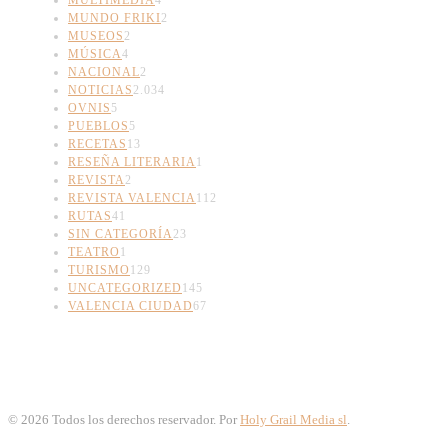
MUNDO FRIKI
2
MUSEOS
2
MÚSICA
4
NACIONAL
2
NOTICIAS
2.034
OVNIS
5
PUEBLOS
5
RECETAS
13
RESEÑA LITERARIA
1
REVISTA
2
REVISTA VALENCIA
112
RUTAS
41
SIN CATEGORÍA
23
TEATRO
1
TURISMO
129
UNCATEGORIZED
145
VALENCIA CIUDAD
67
©
2026
Todos los derechos reservador. Por
Holy Grail Media sl
.