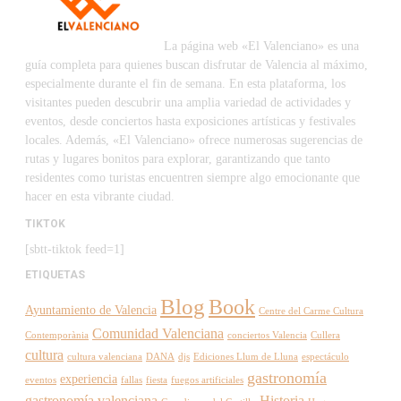
La página web «El Valenciano» es una
guía completa para quienes buscan disfrutar de Valencia al máximo,
especialmente durante el fin de semana. En esta plataforma, los
visitantes pueden descubrir una amplia variedad de actividades y
eventos, desde conciertos hasta exposiciones artísticas y festivales
locales. Además, «El Valenciano» ofrece numerosas sugerencias de
rutas y lugares bonitos para explorar, garantizando que tanto
residentes como turistas encuentren siempre algo emocionante que
hacer en esta vibrante ciudad.
TIKTOK
[sbtt-tiktok feed=1]
ETIQUETAS
Blog
Book
Ayuntamiento de Valencia
Centre del Carme Cultura
Comunidad Valenciana
Contemporània
conciertos Valencia
Cullera
cultura
cultura valenciana
DANA
djs
Ediciones Llum de Lluna
espectáculo
gastronomía
experiencia
eventos
fallas
fiesta
fuegos artificiales
gastronomía valenciana
Historia