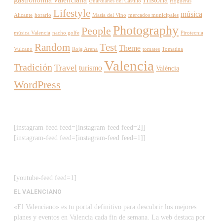
Guardianes del Castillo
Hogueras
Lifestyle
música
Alicante
horario
Masía del Vino
mercados municipales
Photography
People
música Valencia
nacho golfe
Pirotecnia
Random
Test
Theme
Vulcano
Roig Arena
tomates
Tomatina
Valencia
Tradición
Travel
turismo
València
WordPress
[instagram-feed feed=[instagram-feed feed=2]]
[instagram-feed feed=[instagram-feed feed=1]]
[youtube-feed feed=1]
EL VALENCIANO
«El Valenciano» es tu portal definitivo para descubrir los mejores
planes y eventos en Valencia cada fin de semana. La web destaca por