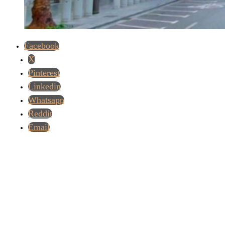
Facebook
X
Pinterest
Linkedin
Whatsapp
Reddit
Email