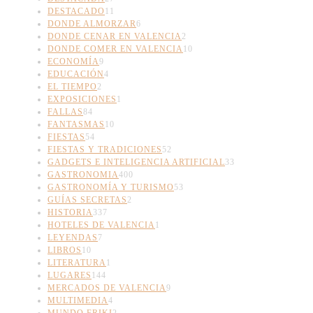
DESTACADO
11
DONDE ALMORZAR
6
DONDE CENAR EN VALENCIA
2
DONDE COMER EN VALENCIA
10
ECONOMÍA
9
EDUCACIÓN
4
EL TIEMPO
2
EXPOSICIONES
1
FALLAS
84
FANTASMAS
10
FIESTAS
54
FIESTAS Y TRADICIONES
52
GADGETS E INTELIGENCIA ARTIFICIAL
33
GASTRONOMIA
400
GASTRONOMÍA Y TURISMO
53
GUÍAS SECRETAS
2
HISTORIA
337
HOTELES DE VALENCIA
1
LEYENDAS
7
LIBROS
10
LITERATURA
1
LUGARES
144
MERCADOS DE VALENCIA
9
MULTIMEDIA
4
MUNDO FRIKI
2