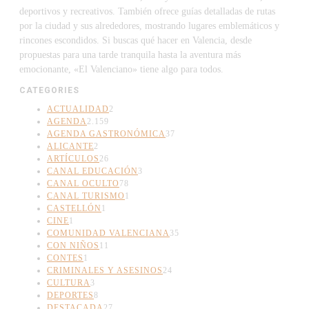
deportivos y recreativos. También ofrece guías detalladas de rutas
por la ciudad y sus alrededores, mostrando lugares emblemáticos y
rincones escondidos. Si buscas qué hacer en Valencia, desde
propuestas para una tarde tranquila hasta la aventura más
emocionante, «El Valenciano» tiene algo para todos.
CATEGORIES
ACTUALIDAD
2
AGENDA
2.159
AGENDA GASTRONÓMICA
37
ALICANTE
2
ARTÍCULOS
26
CANAL EDUCACIÓN
3
CANAL OCULTO
78
CANAL TURISMO
1
CASTELLÓN
1
CINE
1
COMUNIDAD VALENCIANA
35
CON NIÑOS
11
CONTES
1
CRIMINALES Y ASESINOS
24
CULTURA
3
DEPORTES
8
DESTACADA
27