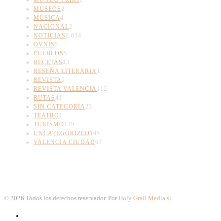
MUSEOS
2
MÚSICA
4
NACIONAL
2
NOTICIAS
2.034
OVNIS
5
PUEBLOS
5
RECETAS
13
RESEÑA LITERARIA
1
REVISTA
2
REVISTA VALENCIA
112
RUTAS
41
SIN CATEGORÍA
23
TEATRO
1
TURISMO
129
UNCATEGORIZED
145
VALENCIA CIUDAD
67
©
2026
Todos los derechos reservador. Por
Holy Grail Media sl
.