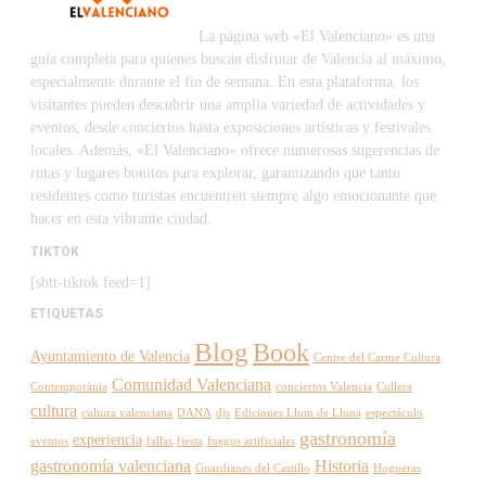
La página web «El Valenciano» es una
guía completa para quienes buscan disfrutar de Valencia al máximo,
especialmente durante el fin de semana. En esta plataforma, los
visitantes pueden descubrir una amplia variedad de actividades y
eventos, desde conciertos hasta exposiciones artísticas y festivales
locales. Además, «El Valenciano» ofrece numerosas sugerencias de
rutas y lugares bonitos para explorar, garantizando que tanto
residentes como turistas encuentren siempre algo emocionante que
hacer en esta vibrante ciudad.
TIKTOK
[sbtt-tiktok feed=1]
ETIQUETAS
Blog
Book
Ayuntamiento de Valencia
Centre del Carme Cultura
Comunidad Valenciana
Contemporània
conciertos Valencia
Cullera
cultura
cultura valenciana
DANA
djs
Ediciones Llum de Lluna
espectáculo
gastronomía
experiencia
eventos
fallas
fiesta
fuegos artificiales
gastronomía valenciana
Historia
Guardianes del Castillo
Hogueras