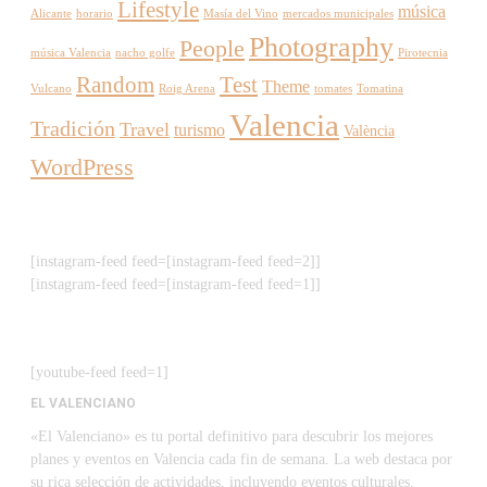
Lifestyle
música
Alicante
horario
Masía del Vino
mercados municipales
Photography
People
música Valencia
nacho golfe
Pirotecnia
Random
Test
Theme
Vulcano
Roig Arena
tomates
Tomatina
Valencia
Tradición
Travel
turismo
València
WordPress
[instagram-feed feed=[instagram-feed feed=2]]
[instagram-feed feed=[instagram-feed feed=1]]
[youtube-feed feed=1]
EL VALENCIANO
«El Valenciano» es tu portal definitivo para descubrir los mejores
planes y eventos en Valencia cada fin de semana. La web destaca por
su rica selección de actividades, incluyendo eventos culturales,