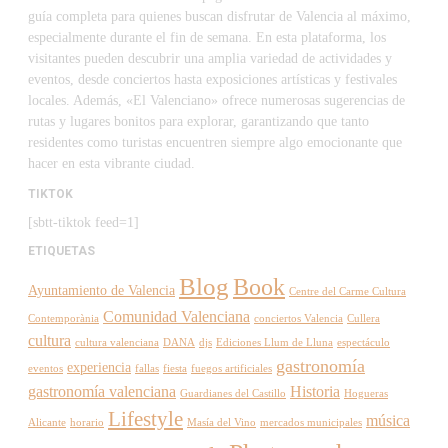
guía completa para quienes buscan disfrutar de Valencia al máximo,
especialmente durante el fin de semana. En esta plataforma, los
visitantes pueden descubrir una amplia variedad de actividades y
eventos, desde conciertos hasta exposiciones artísticas y festivales
locales. Además, «El Valenciano» ofrece numerosas sugerencias de
rutas y lugares bonitos para explorar, garantizando que tanto
residentes como turistas encuentren siempre algo emocionante que
hacer en esta vibrante ciudad.
TIKTOK
[sbtt-tiktok feed=1]
ETIQUETAS
Blog
Book
Ayuntamiento de Valencia
Centre del Carme Cultura
Comunidad Valenciana
Contemporània
conciertos Valencia
Cullera
cultura
cultura valenciana
DANA
djs
Ediciones Llum de Lluna
espectáculo
gastronomía
experiencia
eventos
fallas
fiesta
fuegos artificiales
gastronomía valenciana
Historia
Guardianes del Castillo
Hogueras
Lifestyle
música
Alicante
horario
Masía del Vino
mercados municipales