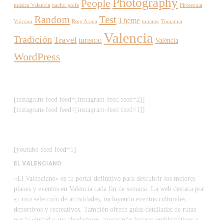
Photography
People
música Valencia
nacho golfe
Pirotecnia
Random
Test
Theme
Vulcano
Roig Arena
tomates
Tomatina
Valencia
Tradición
Travel
turismo
València
WordPress
[instagram-feed feed=[instagram-feed feed=2]]
[instagram-feed feed=[instagram-feed feed=1]]
[youtube-feed feed=1]
EL VALENCIANO
«El Valenciano» es tu portal definitivo para descubrir los mejores
planes y eventos en Valencia cada fin de semana. La web destaca por
su rica selección de actividades, incluyendo eventos culturales,
deportivos y recreativos. También ofrece guías detalladas de rutas
por la ciudad y sus alrededores, mostrando lugares emblemáticos y