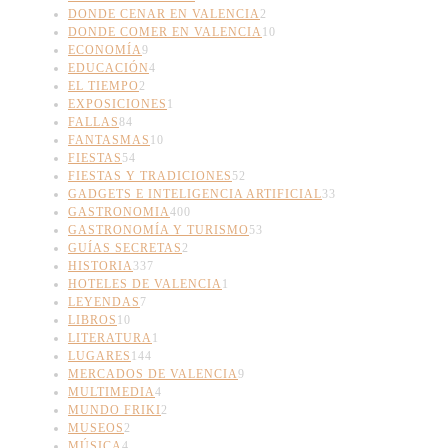
DONDE CENAR EN VALENCIA
2
DONDE COMER EN VALENCIA
10
ECONOMÍA
9
EDUCACIÓN
4
EL TIEMPO
2
EXPOSICIONES
1
FALLAS
84
FANTASMAS
10
FIESTAS
54
FIESTAS Y TRADICIONES
52
GADGETS E INTELIGENCIA ARTIFICIAL
33
GASTRONOMIA
400
GASTRONOMÍA Y TURISMO
53
GUÍAS SECRETAS
2
HISTORIA
337
HOTELES DE VALENCIA
1
LEYENDAS
7
LIBROS
10
LITERATURA
1
LUGARES
144
MERCADOS DE VALENCIA
9
MULTIMEDIA
4
MUNDO FRIKI
2
MUSEOS
2
MÚSICA
4