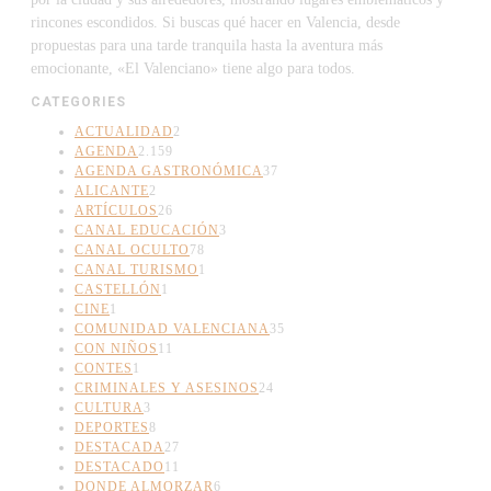
rincones escondidos. Si buscas qué hacer en Valencia, desde
propuestas para una tarde tranquila hasta la aventura más
emocionante, «El Valenciano» tiene algo para todos.
CATEGORIES
ACTUALIDAD
2
AGENDA
2.159
AGENDA GASTRONÓMICA
37
ALICANTE
2
ARTÍCULOS
26
CANAL EDUCACIÓN
3
CANAL OCULTO
78
CANAL TURISMO
1
CASTELLÓN
1
CINE
1
COMUNIDAD VALENCIANA
35
CON NIÑOS
11
CONTES
1
CRIMINALES Y ASESINOS
24
CULTURA
3
DEPORTES
8
DESTACADA
27
DESTACADO
11
DONDE ALMORZAR
6