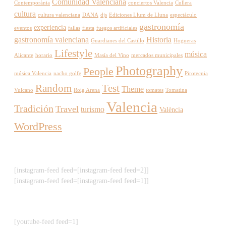
Comunidad Valenciana
Contemporània
conciertos Valencia
Cullera
cultura
cultura valenciana
DANA
djs
Ediciones Llum de Lluna
espectáculo
gastronomía
experiencia
eventos
fallas
fiesta
fuegos artificiales
gastronomía valenciana
Historia
Guardianes del Castillo
Hogueras
Lifestyle
música
Alicante
horario
Masía del Vino
mercados municipales
Photography
People
música Valencia
nacho golfe
Pirotecnia
Random
Test
Theme
Vulcano
Roig Arena
tomates
Tomatina
Valencia
Tradición
Travel
turismo
València
WordPress
[instagram-feed feed=[instagram-feed feed=2]]
[instagram-feed feed=[instagram-feed feed=1]]
[youtube-feed feed=1]