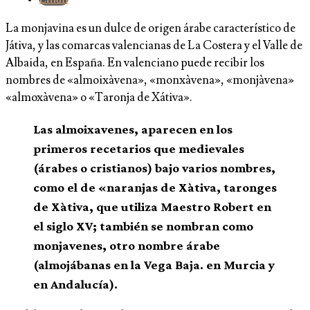
La monjavina es un dulce de origen árabe característico de
Játiva,​ y las comarcas valencianas de La Costera y el Valle de
Albaida, en España.​ En valenciano puede recibir los
nombres de «almoixàvena», «monxàvena», «monjàvena»
«almoxàvena» o «Taronja de Xátiva».
Las
almoixavenes
, aparecen en los
primeros recetarios que medievales
(árabes o cristianos) bajo varios nombres,
como el de «naranjas de Xàtiva,
taronges
de Xàtiva
, que utiliza Maestro Robert en
el siglo XV; también se nombran como
monjavenes, otro nombre árabe
(almojábanas en la Vega Baja. en Murcia y
en Andalucía).