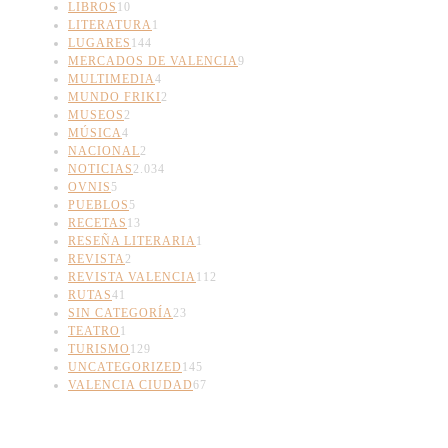
LIBROS
10
LITERATURA
1
LUGARES
144
MERCADOS DE VALENCIA
9
MULTIMEDIA
4
MUNDO FRIKI
2
MUSEOS
2
MÚSICA
4
NACIONAL
2
NOTICIAS
2.034
OVNIS
5
PUEBLOS
5
RECETAS
13
RESEÑA LITERARIA
1
REVISTA
2
REVISTA VALENCIA
112
RUTAS
41
SIN CATEGORÍA
23
TEATRO
1
TURISMO
129
UNCATEGORIZED
145
VALENCIA CIUDAD
67