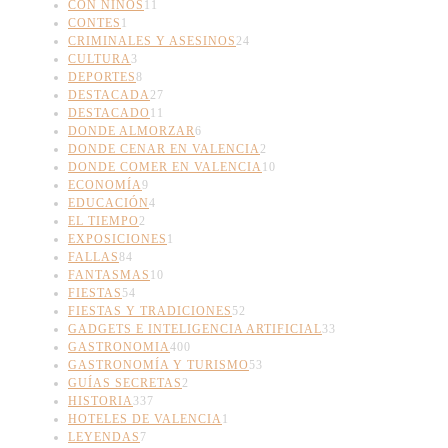
CON NIÑOS
11
CONTES
1
CRIMINALES Y ASESINOS
24
CULTURA
3
DEPORTES
8
DESTACADA
27
DESTACADO
11
DONDE ALMORZAR
6
DONDE CENAR EN VALENCIA
2
DONDE COMER EN VALENCIA
10
ECONOMÍA
9
EDUCACIÓN
4
EL TIEMPO
2
EXPOSICIONES
1
FALLAS
84
FANTASMAS
10
FIESTAS
54
FIESTAS Y TRADICIONES
52
GADGETS E INTELIGENCIA ARTIFICIAL
33
GASTRONOMIA
400
GASTRONOMÍA Y TURISMO
53
GUÍAS SECRETAS
2
HISTORIA
337
HOTELES DE VALENCIA
1
LEYENDAS
7