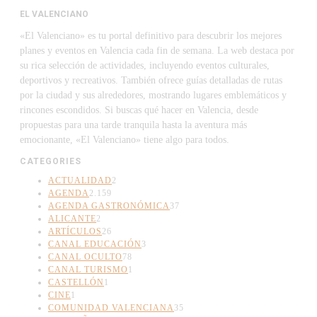
EL VALENCIANO
«El Valenciano» es tu portal definitivo para descubrir los mejores
planes y eventos en Valencia cada fin de semana. La web destaca por
su rica selección de actividades, incluyendo eventos culturales,
deportivos y recreativos. También ofrece guías detalladas de rutas
por la ciudad y sus alrededores, mostrando lugares emblemáticos y
rincones escondidos. Si buscas qué hacer en Valencia, desde
propuestas para una tarde tranquila hasta la aventura más
emocionante, «El Valenciano» tiene algo para todos.
CATEGORIES
ACTUALIDAD
2
AGENDA
2.159
AGENDA GASTRONÓMICA
37
ALICANTE
2
ARTÍCULOS
26
CANAL EDUCACIÓN
3
CANAL OCULTO
78
CANAL TURISMO
1
CASTELLÓN
1
CINE
1
COMUNIDAD VALENCIANA
35