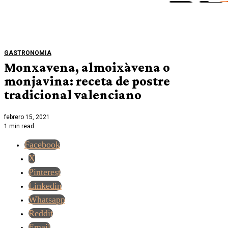
GASTRONOMIA
Monxavena, almoixàvena o
monjavina: receta de postre
tradicional valenciano
febrero 15, 2021
1 min read
Facebook
X
Pinterest
Linkedin
Whatsapp
Reddit
Email