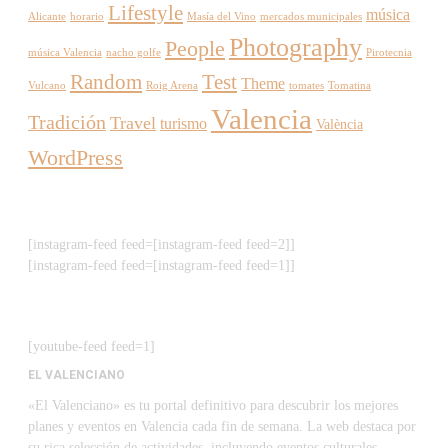
Lifestyle
música
Alicante
horario
Masía del Vino
mercados municipales
Photography
People
música Valencia
nacho golfe
Pirotecnia
Random
Test
Theme
Vulcano
Roig Arena
tomates
Tomatina
Valencia
Tradición
Travel
turismo
València
WordPress
[instagram-feed feed=[instagram-feed feed=2]]
[instagram-feed feed=[instagram-feed feed=1]]
[youtube-feed feed=1]
EL VALENCIANO
«El Valenciano» es tu portal definitivo para descubrir los mejores
planes y eventos en Valencia cada fin de semana. La web destaca por
su rica selección de actividades, incluyendo eventos culturales,