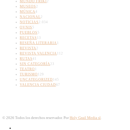
MUNDO FRIKI
2
MUSEOS
2
MÚSICA
4
NACIONAL
2
NOTICIAS
2.034
OVNIS
5
PUEBLOS
5
RECETAS
13
RESEÑA LITERARIA
1
REVISTA
2
REVISTA VALENCIA
112
RUTAS
41
SIN CATEGORÍA
23
TEATRO
1
TURISMO
129
UNCATEGORIZED
145
VALENCIA CIUDAD
67
©
2026
Todos los derechos reservador. Por
Holy Grail Media sl
.