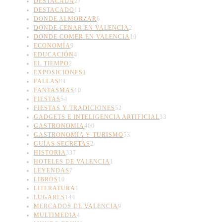
DESTACADA
27
DESTACADO
11
DONDE ALMORZAR
6
DONDE CENAR EN VALENCIA
2
DONDE COMER EN VALENCIA
10
ECONOMÍA
9
EDUCACIÓN
4
EL TIEMPO
2
EXPOSICIONES
1
FALLAS
84
FANTASMAS
10
FIESTAS
54
FIESTAS Y TRADICIONES
52
GADGETS E INTELIGENCIA ARTIFICIAL
33
GASTRONOMIA
400
GASTRONOMÍA Y TURISMO
53
GUÍAS SECRETAS
2
HISTORIA
337
HOTELES DE VALENCIA
1
LEYENDAS
7
LIBROS
10
LITERATURA
1
LUGARES
144
MERCADOS DE VALENCIA
9
MULTIMEDIA
4