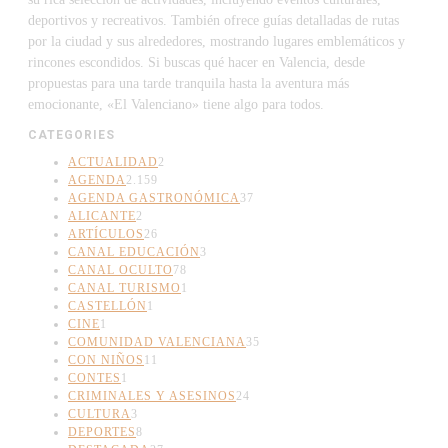
deportivos y recreativos. También ofrece guías detalladas de rutas
por la ciudad y sus alrededores, mostrando lugares emblemáticos y
rincones escondidos. Si buscas qué hacer en Valencia, desde
propuestas para una tarde tranquila hasta la aventura más
emocionante, «El Valenciano» tiene algo para todos.
CATEGORIES
ACTUALIDAD
2
AGENDA
2.159
AGENDA GASTRONÓMICA
37
ALICANTE
2
ARTÍCULOS
26
CANAL EDUCACIÓN
3
CANAL OCULTO
78
CANAL TURISMO
1
CASTELLÓN
1
CINE
1
COMUNIDAD VALENCIANA
35
CON NIÑOS
11
CONTES
1
CRIMINALES Y ASESINOS
24
CULTURA
3
DEPORTES
8