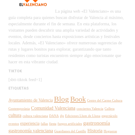
La página web «El Valenciano» es una
guía completa para quienes buscan disfrutar de Valencia al máximo,
especialmente durante el fin de semana. En esta plataforma, los
visitantes pueden descubrir una amplia variedad de actividades y
eventos, desde conciertos hasta exposiciones artísticas y festivales
locales. Además, «El Valenciano» ofrece numerosas sugerencias de
rutas y lugares bonitos para explorar, garantizando que tanto
residentes como turistas encuentren siempre algo emocionante que
hacer en esta vibrante ciudad.
TIKTOK
[sbtt-tiktok feed=1]
ETIQUETAS
Blog
Book
Ayuntamiento de Valencia
Centre del Carme Cultura
Comunidad Valenciana
Contemporània
conciertos Valencia
Cullera
cultura
cultura valenciana
DANA
djs
Ediciones Llum de Lluna
espectáculo
gastronomía
experiencia
eventos
fallas
fiesta
fuegos artificiales
gastronomía valenciana
Historia
Guardianes del Castillo
Hogueras