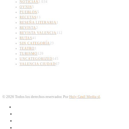
NOTICIAS
2.034
OVNIS
5
PUEBLOS
5
RECETAS
13
RESEÑA LITERARIA
1
REVISTA
2
REVISTA VALENCIA
112
RUTAS
41
SIN CATEGORÍA
23
TEATRO
1
TURISMO
129
UNCATEGORIZED
145
VALENCIA CIUDAD
67
©
2026
Todos los derechos reservador. Por
Holy Grail Media sl
.