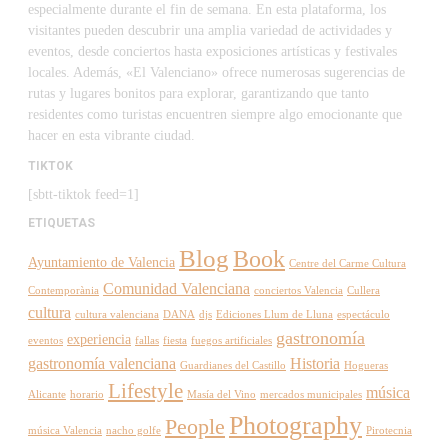
especialmente durante el fin de semana. En esta plataforma, los
visitantes pueden descubrir una amplia variedad de actividades y
eventos, desde conciertos hasta exposiciones artísticas y festivales
locales. Además, «El Valenciano» ofrece numerosas sugerencias de
rutas y lugares bonitos para explorar, garantizando que tanto
residentes como turistas encuentren siempre algo emocionante que
hacer en esta vibrante ciudad.
TIKTOK
[sbtt-tiktok feed=1]
ETIQUETAS
Blog
Book
Ayuntamiento de Valencia
Centre del Carme Cultura
Comunidad Valenciana
Contemporània
conciertos Valencia
Cullera
cultura
cultura valenciana
DANA
djs
Ediciones Llum de Lluna
espectáculo
gastronomía
experiencia
eventos
fallas
fiesta
fuegos artificiales
gastronomía valenciana
Historia
Guardianes del Castillo
Hogueras
Lifestyle
música
Alicante
horario
Masía del Vino
mercados municipales
Photography
People
música Valencia
nacho golfe
Pirotecnia