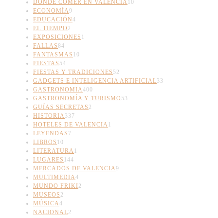
DONDE COMER EN VALENCIA
10
ECONOMÍA
9
EDUCACIÓN
4
EL TIEMPO
2
EXPOSICIONES
1
FALLAS
84
FANTASMAS
10
FIESTAS
54
FIESTAS Y TRADICIONES
52
GADGETS E INTELIGENCIA ARTIFICIAL
33
GASTRONOMIA
400
GASTRONOMÍA Y TURISMO
53
GUÍAS SECRETAS
2
HISTORIA
337
HOTELES DE VALENCIA
1
LEYENDAS
7
LIBROS
10
LITERATURA
1
LUGARES
144
MERCADOS DE VALENCIA
9
MULTIMEDIA
4
MUNDO FRIKI
2
MUSEOS
2
MÚSICA
4
NACIONAL
2