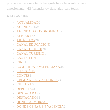
propuestas para una tarde tranquila hasta la aventura más
emocionante, «El Valenciano» tiene algo para todos.
CATEGORIES
ACTUALIDAD
2
AGENDA
2.159
AGENDA GASTRONÓMICA
37
ALICANTE
2
ARTÍCULOS
26
CANAL EDUCACIÓN
3
CANAL OCULTO
78
CANAL TURISMO
1
CASTELLÓN
1
CINE
1
COMUNIDAD VALENCIANA
35
CON NIÑOS
11
CONTES
1
CRIMINALES Y ASESINOS
24
CULTURA
3
DEPORTES
8
DESTACADA
27
DESTACADO
11
DONDE ALMORZAR
6
DONDE CENAR EN VALENCIA
2