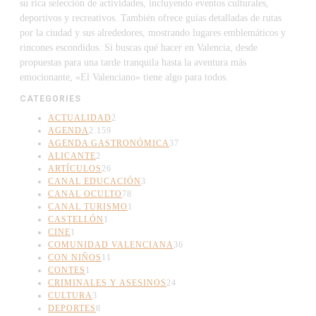
su rica selección de actividades, incluyendo eventos culturales,
deportivos y recreativos. También ofrece guías detalladas de rutas
por la ciudad y sus alrededores, mostrando lugares emblemáticos y
rincones escondidos. Si buscas qué hacer en Valencia, desde
propuestas para una tarde tranquila hasta la aventura más
emocionante, «El Valenciano» tiene algo para todos.
CATEGORIES
ACTUALIDAD
2
AGENDA
2.159
AGENDA GASTRONÓMICA
37
ALICANTE
2
ARTÍCULOS
26
CANAL EDUCACIÓN
3
CANAL OCULTO
78
CANAL TURISMO
1
CASTELLÓN
1
CINE
1
COMUNIDAD VALENCIANA
36
CON NIÑOS
11
CONTES
1
CRIMINALES Y ASESINOS
24
CULTURA
3
DEPORTES
8