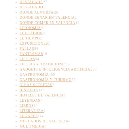
DESTACADA
27
DESTACADO
11
DONDE ALMORZAR
6
DONDE CENAR EN VALENCIA
2
DONDE COMER EN VALENCIA
10
ECONOMÍA
9
EDUCACIÓN
5
EL TIEMPO
2
EXPOSICIONES
1
FALLAS
84
FANTASMAS
10
FIESTAS
54
FIESTAS Y TRADICIONES
52
GADGETS E INTELIGENCIA ARTIFICIAL
33
GASTRONOMIA
400
GASTRONOMÍA Y TURISMO
53
GUÍAS SECRETAS
2
HISTORIA
337
HOTELES DE VALENCIA
1
LEYENDAS
7
LIBROS
10
LITERATURA
1
LUGARES
144
MERCADOS DE VALENCIA
9
MULTIMEDIA
4