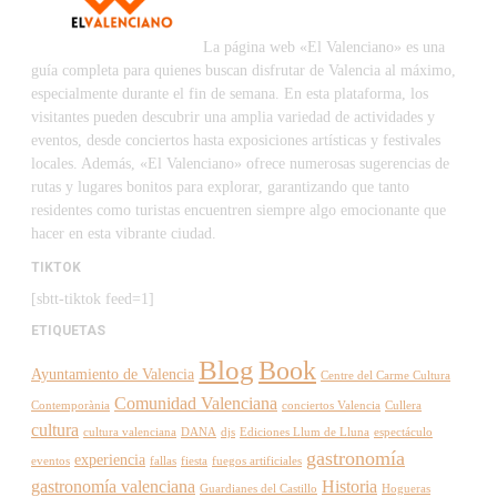
La página web «El Valenciano» es una
guía completa para quienes buscan disfrutar de Valencia al máximo,
especialmente durante el fin de semana. En esta plataforma, los
visitantes pueden descubrir una amplia variedad de actividades y
eventos, desde conciertos hasta exposiciones artísticas y festivales
locales. Además, «El Valenciano» ofrece numerosas sugerencias de
rutas y lugares bonitos para explorar, garantizando que tanto
residentes como turistas encuentren siempre algo emocionante que
hacer en esta vibrante ciudad.
TIKTOK
[sbtt-tiktok feed=1]
ETIQUETAS
Blog
Book
Ayuntamiento de Valencia
Centre del Carme Cultura
Comunidad Valenciana
Contemporània
conciertos Valencia
Cullera
cultura
cultura valenciana
DANA
djs
Ediciones Llum de Lluna
espectáculo
gastronomía
experiencia
eventos
fallas
fiesta
fuegos artificiales
gastronomía valenciana
Historia
Guardianes del Castillo
Hogueras