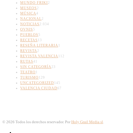
MUNDO FRIKI
2
MUSEOS
2
MÚSICA
4
NACIONAL
2
NOTICIAS
2.034
OVNIS
5
PUEBLOS
5
RECETAS
13
RESEÑA LITERARIA
1
REVISTA
2
REVISTA VALENCIA
112
RUTAS
41
SIN CATEGORÍA
23
TEATRO
1
TURISMO
129
UNCATEGORIZED
145
VALENCIA CIUDAD
67
©
2026
Todos los derechos reservador. Por
Holy Grail Media sl
.