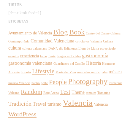
TIKTOK
[sbtt-tiktok feed=1]
ETIQUETAS
Blog
Book
Ayuntamiento de Valencia
Centre del Carme Cultura
Comunidad Valenciana
Contemporània
conciertos Valencia
Cullera
cultura
cultura valenciana
DANA
djs
Ediciones Llum de Lluna
espectáculo
gastronomía
experiencia
eventos
fallas
fiesta
fuegos artificiales
gastronomía valenciana
Historia
Guardianes del Castillo
Hogueras
Lifestyle
música
Alicante
horario
Masía del Vino
mercados municipales
Photography
People
música Valencia
nacho golfe
Pirotecnia
Random
Test
Theme
Vulcano
Roig Arena
tomates
Tomatina
Valencia
Tradición
Travel
turismo
València
WordPress