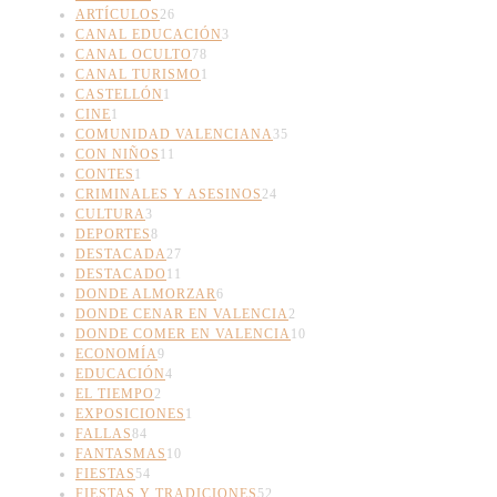
ARTÍCULOS
26
CANAL EDUCACIÓN
3
CANAL OCULTO
78
CANAL TURISMO
1
CASTELLÓN
1
CINE
1
COMUNIDAD VALENCIANA
35
CON NIÑOS
11
CONTES
1
CRIMINALES Y ASESINOS
24
CULTURA
3
DEPORTES
8
DESTACADA
27
DESTACADO
11
DONDE ALMORZAR
6
DONDE CENAR EN VALENCIA
2
DONDE COMER EN VALENCIA
10
ECONOMÍA
9
EDUCACIÓN
4
EL TIEMPO
2
EXPOSICIONES
1
FALLAS
84
FANTASMAS
10
FIESTAS
54
FIESTAS Y TRADICIONES
52