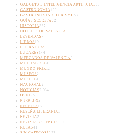
GADGETS E INTELIGENCIA ARTIFICIAL
33
GASTRONOMIA
400
GASTRONOMÍA Y TURISMO
53
GUÍAS SECRETAS
2
HISTORIA
337
HOTELES DE VALENCIA
1
LEYENDAS
7
LIBROS
10
LITERATURA
1
LUGARES
144
MERCADOS DE VALENCIA
9
MULTIMEDIA
4
MUNDO FRIKI
2
MUSEOS
2
MÚSICA
4
NACIONAL
2
NOTICIAS
2.034
OVNIS
5
PUEBLOS
5
RECETAS
13
RESEÑA LITERARIA
1
REVISTA
2
REVISTA VALENCIA
112
RUTAS
41
SIN CATEGORÍA
23