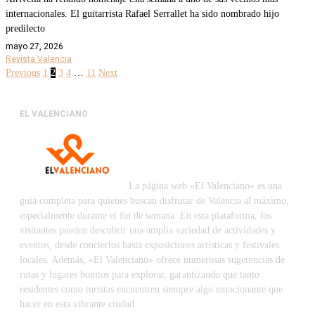
internacionales. El guitarrista Rafael Serrallet ha sido nombrado hijo
predilecto
mayo 27, 2026
Revista Valencia
Previous
1
2
3
4
…
11
Next
EL VALENCIANO
La página web «El Valenciano» es una
guía completa para quienes buscan disfrutar de Valencia al máximo,
especialmente durante el fin de semana. En esta plataforma, los
visitantes pueden descubrir una amplia variedad de actividades y
eventos, desde conciertos hasta exposiciones artísticas y festivales
locales. Además, «El Valenciano» ofrece numerosas sugerencias de
rutas y lugares bonitos para explorar, garantizando que tanto
residentes como turistas encuentren siempre algo emocionante que
hacer en esta vibrante ciudad.