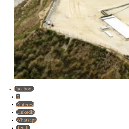
Facebook
X
Pinterest
Linkedin
Whatsapp
Reddit