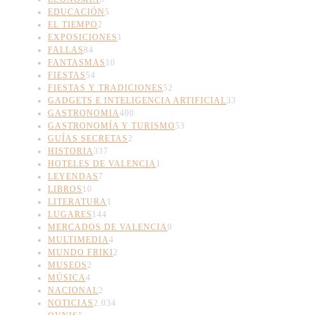
EDUCACIÓN
5
EL TIEMPO
2
EXPOSICIONES
1
FALLAS
84
FANTASMAS
10
FIESTAS
54
FIESTAS Y TRADICIONES
52
GADGETS E INTELIGENCIA ARTIFICIAL
33
GASTRONOMIA
400
GASTRONOMÍA Y TURISMO
53
GUÍAS SECRETAS
2
HISTORIA
337
HOTELES DE VALENCIA
1
LEYENDAS
7
LIBROS
10
LITERATURA
1
LUGARES
144
MERCADOS DE VALENCIA
9
MULTIMEDIA
4
MUNDO FRIKI
2
MUSEOS
2
MÚSICA
4
NACIONAL
2
NOTICIAS
2.034