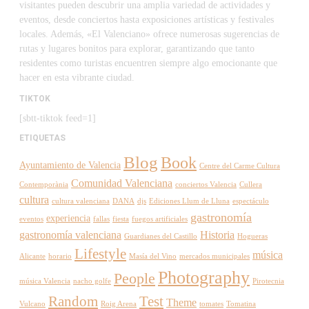
visitantes pueden descubrir una amplia variedad de actividades y
eventos, desde conciertos hasta exposiciones artísticas y festivales
locales. Además, «El Valenciano» ofrece numerosas sugerencias de
rutas y lugares bonitos para explorar, garantizando que tanto
residentes como turistas encuentren siempre algo emocionante que
hacer en esta vibrante ciudad.
TIKTOK
[sbtt-tiktok feed=1]
ETIQUETAS
Blog
Book
Ayuntamiento de Valencia
Centre del Carme Cultura
Comunidad Valenciana
Contemporània
conciertos Valencia
Cullera
cultura
cultura valenciana
DANA
djs
Ediciones Llum de Lluna
espectáculo
gastronomía
experiencia
eventos
fallas
fiesta
fuegos artificiales
gastronomía valenciana
Historia
Guardianes del Castillo
Hogueras
Lifestyle
música
Alicante
horario
Masía del Vino
mercados municipales
Photography
People
música Valencia
nacho golfe
Pirotecnia
Random
Test
Theme
Vulcano
Roig Arena
tomates
Tomatina