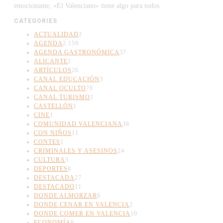
emocionante, «El Valenciano» tiene algo para todos.
CATEGORIES
ACTUALIDAD
2
AGENDA
2.159
AGENDA GASTRONÓMICA
37
ALICANTE
2
ARTÍCULOS
26
CANAL EDUCACIÓN
3
CANAL OCULTO
78
CANAL TURISMO
1
CASTELLÓN
1
CINE
1
COMUNIDAD VALENCIANA
36
CON NIÑOS
11
CONTES
1
CRIMINALES Y ASESINOS
24
CULTURA
3
DEPORTES
8
DESTACADA
27
DESTACADO
11
DONDE ALMORZAR
6
DONDE CENAR EN VALENCIA
2
DONDE COMER EN VALENCIA
10
ECONOMÍA
9