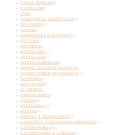
CANAL TURISMO
1
CASTELLÓN
1
CINE
1
COMUNIDAD VALENCIANA
36
CON NIÑOS
11
CONTES
1
CRIMINALES Y ASESINOS
24
CULTURA
3
DEPORTES
8
DESTACADA
27
DESTACADO
11
DONDE ALMORZAR
6
DONDE CENAR EN VALENCIA
2
DONDE COMER EN VALENCIA
10
ECONOMÍA
9
EDUCACIÓN
5
EL TIEMPO
2
EXPOSICIONES
1
FALLAS
84
FANTASMAS
10
FIESTAS
54
FIESTAS Y TRADICIONES
52
GADGETS E INTELIGENCIA ARTIFICIAL
33
GASTRONOMIA
400
GASTRONOMÍA Y TURISMO
53