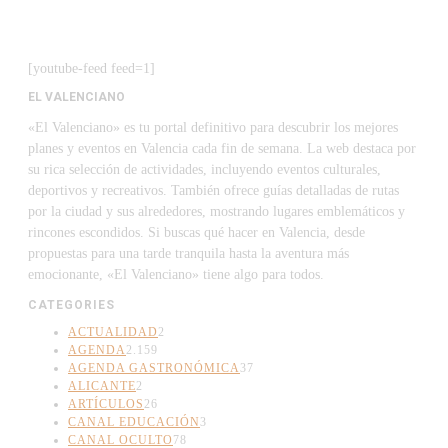
[youtube-feed feed=1]
EL VALENCIANO
«El Valenciano» es tu portal definitivo para descubrir los mejores
planes y eventos en Valencia cada fin de semana. La web destaca por
su rica selección de actividades, incluyendo eventos culturales,
deportivos y recreativos. También ofrece guías detalladas de rutas
por la ciudad y sus alrededores, mostrando lugares emblemáticos y
rincones escondidos. Si buscas qué hacer en Valencia, desde
propuestas para una tarde tranquila hasta la aventura más
emocionante, «El Valenciano» tiene algo para todos.
CATEGORIES
ACTUALIDAD
2
AGENDA
2.159
AGENDA GASTRONÓMICA
37
ALICANTE
2
ARTÍCULOS
26
CANAL EDUCACIÓN
3
CANAL OCULTO
78