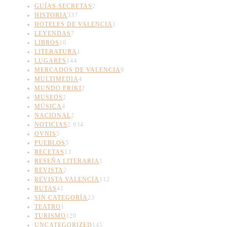
GUÍAS SECRETAS
2
HISTORIA
337
HOTELES DE VALENCIA
1
LEYENDAS
7
LIBROS
10
LITERATURA
1
LUGARES
144
MERCADOS DE VALENCIA
9
MULTIMEDIA
4
MUNDO FRIKI
2
MUSEOS
2
MÚSICA
4
NACIONAL
2
NOTICIAS
2.034
OVNIS
5
PUEBLOS
5
RECETAS
13
RESEÑA LITERARIA
1
REVISTA
2
REVISTA VALENCIA
112
RUTAS
41
SIN CATEGORÍA
23
TEATRO
1
TURISMO
129
UNCATEGORIZED
145