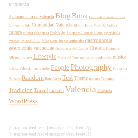
ETIQUETAS
Blog
Book
Ayuntamiento de Valencia
Centre del Carme Cultura
Comunidad Valenciana
Contemporània
conciertos Valencia
Cullera
cultura
cultura valenciana
DANA
djs
Ediciones Llum de Lluna
espectáculo
gastronomía
experiencia
eventos
fallas
fiesta
fuegos artificiales
gastronomía valenciana
Historia
Guardianes del Castillo
Hogueras
Lifestyle
música
Alicante
horario
Masía del Vino
mercados municipales
Photography
People
música Valencia
nacho golfe
Pirotecnia
Random
Test
Theme
Vulcano
Roig Arena
tomates
Tomatina
Valencia
Tradición
Travel
turismo
València
WordPress
[instagram-feed feed=[instagram-feed feed=2]]
[instagram-feed feed=[instagram-feed feed=1]]