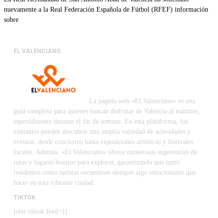
nuevamente a la Real Federación Española de Fútbol (RFEF) información
sobre
EL VALENCIANO
La página web «El Valenciano» es una
guía completa para quienes buscan disfrutar de Valencia al máximo,
especialmente durante el fin de semana. En esta plataforma, los
visitantes pueden descubrir una amplia variedad de actividades y
eventos, desde conciertos hasta exposiciones artísticas y festivales
locales. Además, «El Valenciano» ofrece numerosas sugerencias de
rutas y lugares bonitos para explorar, garantizando que tanto
residentes como turistas encuentren siempre algo emocionante que
hacer en esta vibrante ciudad.
TIKTOK
[sbtt-tiktok feed=1]