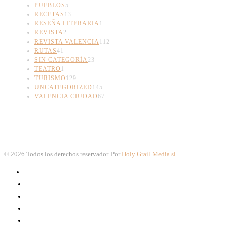
PUEBLOS
5
RECETAS
13
RESEÑA LITERARIA
1
REVISTA
2
REVISTA VALENCIA
112
RUTAS
41
SIN CATEGORÍA
23
TEATRO
1
TURISMO
129
UNCATEGORIZED
145
VALENCIA CIUDAD
67
©
2026
Todos los derechos reservador. Por
Holy Grail Media sl
.