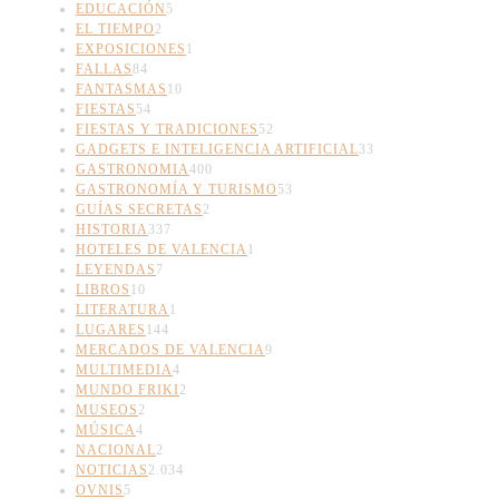
EDUCACIÓN
5
EL TIEMPO
2
EXPOSICIONES
1
FALLAS
84
FANTASMAS
10
FIESTAS
54
FIESTAS Y TRADICIONES
52
GADGETS E INTELIGENCIA ARTIFICIAL
33
GASTRONOMIA
400
GASTRONOMÍA Y TURISMO
53
GUÍAS SECRETAS
2
HISTORIA
337
HOTELES DE VALENCIA
1
LEYENDAS
7
LIBROS
10
LITERATURA
1
LUGARES
144
MERCADOS DE VALENCIA
9
MULTIMEDIA
4
MUNDO FRIKI
2
MUSEOS
2
MÚSICA
4
NACIONAL
2
NOTICIAS
2.034
OVNIS
5