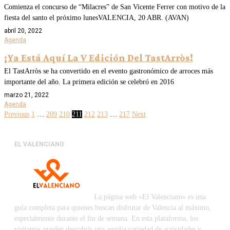
Comienza el concurso de “Milacres” de San Vicente Ferrer con motivo de la
fiesta del santo el próximo lunesVALENCIA, 20 ABR. (AVAN)
abril 20, 2022
Agenda
¡Ya Está Aquí La V Edición Del TastArròs!
El TastArròs se ha convertido en el evento gastronómico de arroces más
importante del año. La primera edición se celebró en 2016
marzo 21, 2022
Agenda
Previous
1
…
209
210
211
212
213
…
217
Next
EL VALENCIANO
La página web «El Valenciano» es una
guía completa para quienes buscan disfrutar de Valencia al máximo,
especialmente durante el fin de semana. En esta plataforma, los
visitantes pueden descubrir una amplia variedad de actividades y