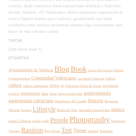
eventos, desde conciertos hasta exposiciones artísticas y festivales
locales. Además, «El Valenciano» ofrece numerosas sugerencias de
rutas y lugares bonitos para explorar, garantizando que tanto
residentes como turistas encuentren siempre algo emocionante que
hacer en esta vibrante ciudad.
TIKTOK
[sbtt-tiktok feed=1]
ETIQUETAS
Blog
Book
Ayuntamiento de Valencia
Centre del Carme Cultura
Comunidad Valenciana
Contemporània
conciertos Valencia
Cullera
cultura
cultura valenciana
DANA
djs
Ediciones Llum de Lluna
espectáculo
gastronomía
experiencia
eventos
fallas
fiesta
fuegos artificiales
gastronomía valenciana
Historia
Guardianes del Castillo
Hogueras
Lifestyle
música
Alicante
horario
Masía del Vino
mercados municipales
Photography
People
música Valencia
nacho golfe
Pirotecnia
Random
Test
Theme
Vulcano
Roig Arena
tomates
Tomatina