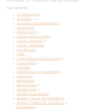
emocionante, «El Valenciano» tiene algo para todos.
CATEGORIES
ACTUALIDAD
2
AGENDA
2.159
AGENDA GASTRONÓMICA
37
ALICANTE
2
ARTÍCULOS
26
CANAL EDUCACIÓN
3
CANAL OCULTO
78
CANAL TURISMO
1
CASTELLÓN
1
CINE
1
COMUNIDAD VALENCIANA
36
CON NIÑOS
11
CONTES
1
CRIMINALES Y ASESINOS
24
CULTURA
3
DEPORTES
8
DESTACADA
27
DESTACADO
11
DONDE ALMORZAR
6
DONDE CENAR EN VALENCIA
2
DONDE COMER EN VALENCIA
10
ECONOMÍA
9