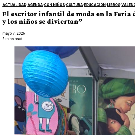
ACTUALIDAD
·
AGENDA
·
CON NIÑOS
·
CULTURA
·
EDUCACIÓN
·
LIBROS
·
VALENC
El escritor infantil de moda en la Feri
y los niños se diviertan”
mayo 7, 2026
3 mins read