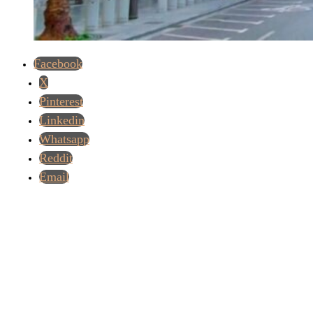
Facebook
X
Pinterest
Linkedin
Whatsapp
Reddit
Email