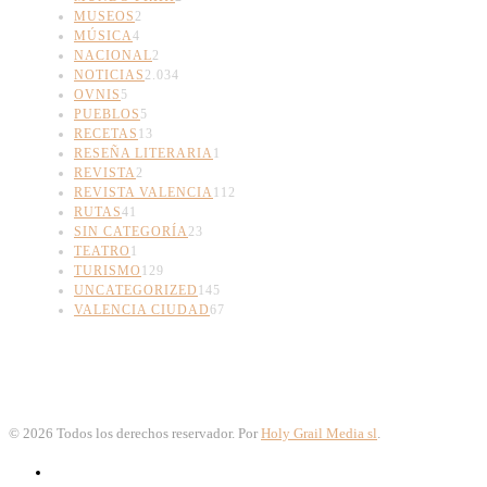
MUSEOS
2
MÚSICA
4
NACIONAL
2
NOTICIAS
2.034
OVNIS
5
PUEBLOS
5
RECETAS
13
RESEÑA LITERARIA
1
REVISTA
2
REVISTA VALENCIA
112
RUTAS
41
SIN CATEGORÍA
23
TEATRO
1
TURISMO
129
UNCATEGORIZED
145
VALENCIA CIUDAD
67
©
2026
Todos los derechos reservador. Por
Holy Grail Media sl
.