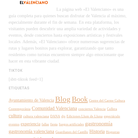
La página web «El Valenciano» es una
guía completa para quienes buscan disfrutar de Valencia al máximo,
especialmente durante el fin de semana. En esta plataforma, los
visitantes pueden descubrir una amplia variedad de actividades y
eventos, desde conciertos hasta exposiciones artísticas y festivales
locales. Además, «El Valenciano» ofrece numerosas sugerencias de
rutas y lugares bonitos para explorar, garantizando que tanto
residentes como turistas encuentren siempre algo emocionante que
hacer en esta vibrante ciudad.
TIKTOK
[sbtt-tiktok feed=1]
ETIQUETAS
Blog
Book
Ayuntamiento de Valencia
Centre del Carme Cultura
Comunidad Valenciana
Contemporània
conciertos Valencia
Cullera
cultura
cultura valenciana
DANA
djs
Ediciones Llum de Lluna
espectáculo
gastronomía
experiencia
eventos
fallas
fiesta
fuegos artificiales
gastronomía valenciana
Historia
Guardianes del Castillo
Hogueras