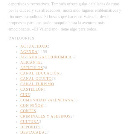
deportivos y recreativos. También ofrece guías detalladas de rutas
por la ciudad y sus alrededores, mostrando lugares emblemáticos y
rincones escondidos. Si buscas qué hacer en Valencia, desde
propuestas para una tarde tranquila hasta la aventura más
emocionante, «El Valenciano» tiene algo para todos.
CATEGORIES
ACTUALIDAD
2
AGENDA
2.159
AGENDA GASTRONÓMICA
37
ALICANTE
2
ARTÍCULOS
26
CANAL EDUCACIÓN
3
CANAL OCULTO
78
CANAL TURISMO
1
CASTELLÓN
1
CINE
1
COMUNIDAD VALENCIANA
36
CON NIÑOS
11
CONTES
1
CRIMINALES Y ASESINOS
24
CULTURA
3
DEPORTES
8
DESTACADA
27