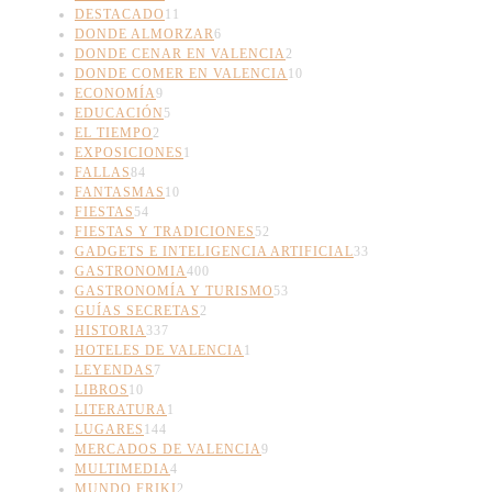
DESTACADO
11
DONDE ALMORZAR
6
DONDE CENAR EN VALENCIA
2
DONDE COMER EN VALENCIA
10
ECONOMÍA
9
EDUCACIÓN
5
EL TIEMPO
2
EXPOSICIONES
1
FALLAS
84
FANTASMAS
10
FIESTAS
54
FIESTAS Y TRADICIONES
52
GADGETS E INTELIGENCIA ARTIFICIAL
33
GASTRONOMIA
400
GASTRONOMÍA Y TURISMO
53
GUÍAS SECRETAS
2
HISTORIA
337
HOTELES DE VALENCIA
1
LEYENDAS
7
LIBROS
10
LITERATURA
1
LUGARES
144
MERCADOS DE VALENCIA
9
MULTIMEDIA
4
MUNDO FRIKI
2