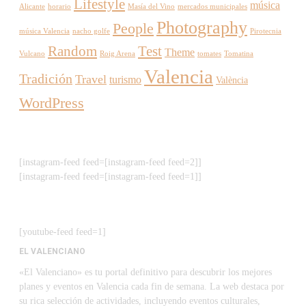
Lifestyle
música
Alicante
horario
Masía del Vino
mercados municipales
Photography
People
música Valencia
nacho golfe
Pirotecnia
Random
Test
Theme
Vulcano
Roig Arena
tomates
Tomatina
Valencia
Tradición
Travel
turismo
València
WordPress
[instagram-feed feed=[instagram-feed feed=2]]
[instagram-feed feed=[instagram-feed feed=1]]
[youtube-feed feed=1]
EL VALENCIANO
«El Valenciano» es tu portal definitivo para descubrir los mejores
planes y eventos en Valencia cada fin de semana. La web destaca por
su rica selección de actividades, incluyendo eventos culturales,