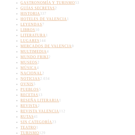
GASTRONOMÍA Y TURISMO
53
GUÍAS SECRETAS
2
HISTORIA
337
HOTELES DE VALENCIA
1
LEYENDAS
7
LIBROS
10
LITERATURA
1
LUGARES
144
MERCADOS DE VALENCIA
9
MULTIMEDIA
4
MUNDO FRIKI
2
MUSEOS
2
MÚSICA
4
NACIONAL
2
NOTICIAS
2.034
OVNIS
5
PUEBLOS
5
RECETAS
13
RESEÑA LITERARIA
1
REVISTA
2
REVISTA VALENCIA
112
RUTAS
41
SIN CATEGORÍA
23
TEATRO
1
TURISMO
129