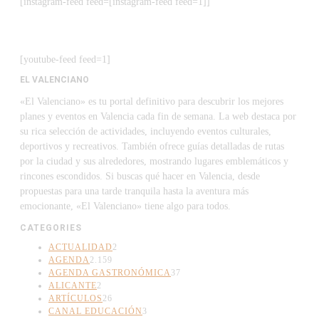
[instagram-feed feed=[instagram-feed feed=1]]
[youtube-feed feed=1]
EL VALENCIANO
«El Valenciano» es tu portal definitivo para descubrir los mejores
planes y eventos en Valencia cada fin de semana. La web destaca por
su rica selección de actividades, incluyendo eventos culturales,
deportivos y recreativos. También ofrece guías detalladas de rutas
por la ciudad y sus alrededores, mostrando lugares emblemáticos y
rincones escondidos. Si buscas qué hacer en Valencia, desde
propuestas para una tarde tranquila hasta la aventura más
emocionante, «El Valenciano» tiene algo para todos.
CATEGORIES
ACTUALIDAD
2
AGENDA
2.159
AGENDA GASTRONÓMICA
37
ALICANTE
2
ARTÍCULOS
26
CANAL EDUCACIÓN
3