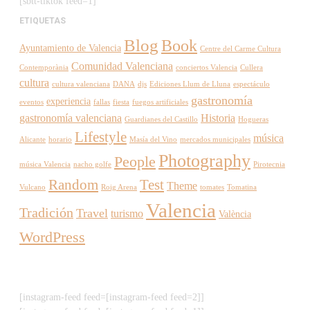
[sbtt-tiktok feed=1]
ETIQUETAS
Blog
Book
Ayuntamiento de Valencia
Centre del Carme Cultura
Comunidad Valenciana
Contemporània
conciertos Valencia
Cullera
cultura
cultura valenciana
DANA
djs
Ediciones Llum de Lluna
espectáculo
gastronomía
experiencia
eventos
fallas
fiesta
fuegos artificiales
gastronomía valenciana
Historia
Guardianes del Castillo
Hogueras
Lifestyle
música
Alicante
horario
Masía del Vino
mercados municipales
Photography
People
música Valencia
nacho golfe
Pirotecnia
Random
Test
Theme
Vulcano
Roig Arena
tomates
Tomatina
Valencia
Tradición
Travel
turismo
València
WordPress
[instagram-feed feed=[instagram-feed feed=2]]