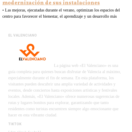
modernización de sus instalaciones
• Las mejoras, ejecutadas durante el verano, optimizan los espacios del
centro para favorecer el bienestar, el aprendizaje y un desarrollo más
EL VALENCIANO
La página web «El Valenciano» es una
guía completa para quienes buscan disfrutar de Valencia al máximo,
especialmente durante el fin de semana. En esta plataforma, los
visitantes pueden descubrir una amplia variedad de actividades y
eventos, desde conciertos hasta exposiciones artísticas y festivales
locales. Además, «El Valenciano» ofrece numerosas sugerencias de
rutas y lugares bonitos para explorar, garantizando que tanto
residentes como turistas encuentren siempre algo emocionante que
hacer en esta vibrante ciudad.
TIKTOK