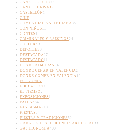
CANAL OCULTO
78
CANAL TURISMO
1
CASTELLÓN
1
CINE
1
COMUNIDAD VALENCIANA
35
CON NIÑOS
11
CONTES
1
CRIMINALES Y ASESINOS
24
CULTURA
3
DEPORTES
8
DESTACADA
27
DESTACADO
11
DONDE ALMORZAR
6
DONDE CENAR EN VALENCIA
2
DONDE COMER EN VALENCIA
10
ECONOMÍA
9
EDUCACIÓN
4
EL TIEMPO
2
EXPOSICIONES
1
FALLAS
84
FANTASMAS
10
FIESTAS
54
FIESTAS Y TRADICIONES
52
GADGETS E INTELIGENCIA ARTIFICIAL
33
GASTRONOMIA
400