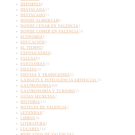
DEPORTES
8
DESTACADA
27
DESTACADO
11
DONDE ALMORZAR
6
DONDE CENAR EN VALENCIA
2
DONDE COMER EN VALENCIA
10
ECONOMÍA
9
EDUCACIÓN
5
EL TIEMPO
2
EXPOSICIONES
1
FALLAS
84
FANTASMAS
10
FIESTAS
54
FIESTAS Y TRADICIONES
52
GADGETS E INTELIGENCIA ARTIFICIAL
33
GASTRONOMIA
400
GASTRONOMÍA Y TURISMO
53
GUÍAS SECRETAS
2
HISTORIA
337
HOTELES DE VALENCIA
1
LEYENDAS
7
LIBROS
10
LITERATURA
1
LUGARES
144
MERCADOS DE VALENCIA
9