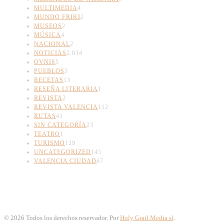
MULTIMEDIA
4
MUNDO FRIKI
2
MUSEOS
2
MÚSICA
4
NACIONAL
2
NOTICIAS
2.034
OVNIS
5
PUEBLOS
5
RECETAS
13
RESEÑA LITERARIA
1
REVISTA
2
REVISTA VALENCIA
112
RUTAS
41
SIN CATEGORÍA
23
TEATRO
1
TURISMO
129
UNCATEGORIZED
145
VALENCIA CIUDAD
67
©
2026
Todos los derechos reservador. Por
Holy Grail Media sl
.