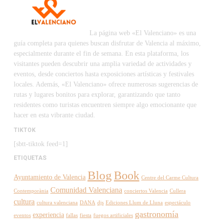
La página web «El Valenciano» es una
guía completa para quienes buscan disfrutar de Valencia al máximo,
especialmente durante el fin de semana. En esta plataforma, los
visitantes pueden descubrir una amplia variedad de actividades y
eventos, desde conciertos hasta exposiciones artísticas y festivales
locales. Además, «El Valenciano» ofrece numerosas sugerencias de
rutas y lugares bonitos para explorar, garantizando que tanto
residentes como turistas encuentren siempre algo emocionante que
hacer en esta vibrante ciudad.
TIKTOK
[sbtt-tiktok feed=1]
ETIQUETAS
Blog
Book
Ayuntamiento de Valencia
Centre del Carme Cultura
Comunidad Valenciana
Contemporània
conciertos Valencia
Cullera
cultura
cultura valenciana
DANA
djs
Ediciones Llum de Lluna
espectáculo
gastronomía
experiencia
eventos
fallas
fiesta
fuegos artificiales