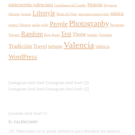
gastronomía valenciana
Historia
Guardianes del Castillo
Hogueras
Lifestyle
música
Alicante
horario
Masía del Vino
mercados municipales
Photography
People
música Valencia
nacho golfe
Pirotecnia
Random
Test
Theme
Vulcano
Roig Arena
tomates
Tomatina
Valencia
Tradición
Travel
turismo
València
WordPress
[instagram-feed feed=[instagram-feed feed=2]]
[instagram-feed feed=[instagram-feed feed=1]]
[youtube-feed feed=1]
EL VALENCIANO
«El Valenciano» es tu portal definitivo para descubrir los mejores