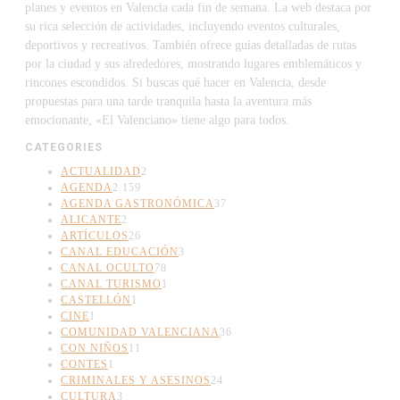
planes y eventos en Valencia cada fin de semana. La web destaca por
su rica selección de actividades, incluyendo eventos culturales,
deportivos y recreativos. También ofrece guías detalladas de rutas
por la ciudad y sus alrededores, mostrando lugares emblemáticos y
rincones escondidos. Si buscas qué hacer en Valencia, desde
propuestas para una tarde tranquila hasta la aventura más
emocionante, «El Valenciano» tiene algo para todos.
CATEGORIES
ACTUALIDAD
2
AGENDA
2.159
AGENDA GASTRONÓMICA
37
ALICANTE
2
ARTÍCULOS
26
CANAL EDUCACIÓN
3
CANAL OCULTO
78
CANAL TURISMO
1
CASTELLÓN
1
CINE
1
COMUNIDAD VALENCIANA
36
CON NIÑOS
11
CONTES
1
CRIMINALES Y ASESINOS
24
CULTURA
3