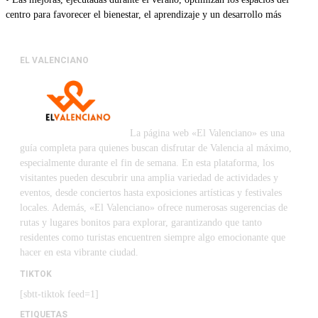
centro para favorecer el bienestar, el aprendizaje y un desarrollo más
EL VALENCIANO
La página web «El Valenciano» es una
guía completa para quienes buscan disfrutar de Valencia al máximo,
especialmente durante el fin de semana. En esta plataforma, los
visitantes pueden descubrir una amplia variedad de actividades y
eventos, desde conciertos hasta exposiciones artísticas y festivales
locales. Además, «El Valenciano» ofrece numerosas sugerencias de
rutas y lugares bonitos para explorar, garantizando que tanto
residentes como turistas encuentren siempre algo emocionante que
hacer en esta vibrante ciudad.
TIKTOK
[sbtt-tiktok feed=1]
ETIQUETAS