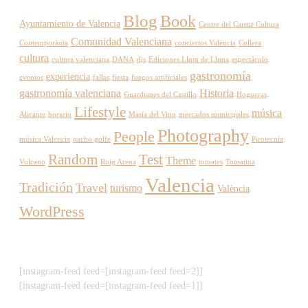
Blog
Book
Ayuntamiento de Valencia
Centre del Carme Cultura
Comunidad Valenciana
Contemporània
conciertos Valencia
Cullera
cultura
cultura valenciana
DANA
djs
Ediciones Llum de Lluna
espectáculo
gastronomía
experiencia
eventos
fallas
fiesta
fuegos artificiales
gastronomía valenciana
Historia
Guardianes del Castillo
Hogueras
Lifestyle
música
Alicante
horario
Masía del Vino
mercados municipales
Photography
People
música Valencia
nacho golfe
Pirotecnia
Random
Test
Theme
Vulcano
Roig Arena
tomates
Tomatina
Valencia
Tradición
Travel
turismo
València
WordPress
[instagram-feed feed=[instagram-feed feed=2]]
[instagram-feed feed=[instagram-feed feed=1]]