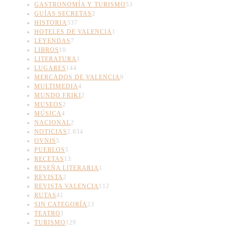
GASTRONOMÍA Y TURISMO
53
GUÍAS SECRETAS
2
HISTORIA
337
HOTELES DE VALENCIA
1
LEYENDAS
7
LIBROS
10
LITERATURA
1
LUGARES
144
MERCADOS DE VALENCIA
9
MULTIMEDIA
4
MUNDO FRIKI
2
MUSEOS
2
MÚSICA
4
NACIONAL
2
NOTICIAS
2.034
OVNIS
5
PUEBLOS
5
RECETAS
13
RESEÑA LITERARIA
1
REVISTA
2
REVISTA VALENCIA
112
RUTAS
41
SIN CATEGORÍA
23
TEATRO
1
TURISMO
129