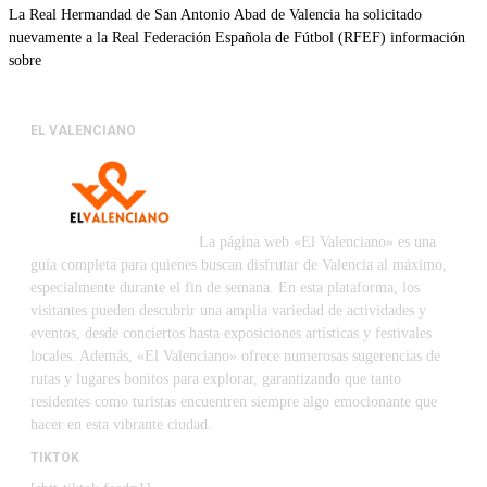
La Real Hermandad de San Antonio Abad de Valencia ha solicitado
nuevamente a la Real Federación Española de Fútbol (RFEF) información
sobre
EL VALENCIANO
La página web «El Valenciano» es una
guía completa para quienes buscan disfrutar de Valencia al máximo,
especialmente durante el fin de semana. En esta plataforma, los
visitantes pueden descubrir una amplia variedad de actividades y
eventos, desde conciertos hasta exposiciones artísticas y festivales
locales. Además, «El Valenciano» ofrece numerosas sugerencias de
rutas y lugares bonitos para explorar, garantizando que tanto
residentes como turistas encuentren siempre algo emocionante que
hacer en esta vibrante ciudad.
TIKTOK