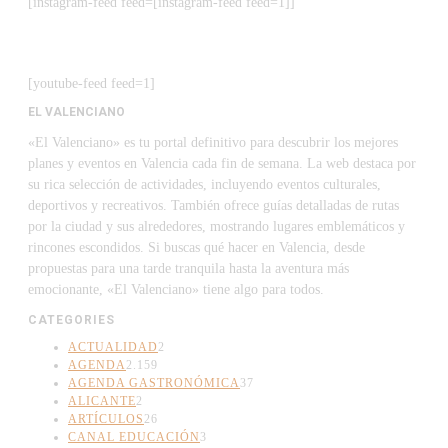
[instagram-feed feed=[instagram-feed feed=1]]
[youtube-feed feed=1]
EL VALENCIANO
«El Valenciano» es tu portal definitivo para descubrir los mejores
planes y eventos en Valencia cada fin de semana. La web destaca por
su rica selección de actividades, incluyendo eventos culturales,
deportivos y recreativos. También ofrece guías detalladas de rutas
por la ciudad y sus alrededores, mostrando lugares emblemáticos y
rincones escondidos. Si buscas qué hacer en Valencia, desde
propuestas para una tarde tranquila hasta la aventura más
emocionante, «El Valenciano» tiene algo para todos.
CATEGORIES
ACTUALIDAD
2
AGENDA
2.159
AGENDA GASTRONÓMICA
37
ALICANTE
2
ARTÍCULOS
26
CANAL EDUCACIÓN
3