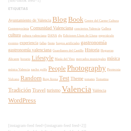
[sbtt-tiktok feed=1]
ETIQUETAS
Blog
Book
Ayuntamiento de Valencia
Centre del Carme Cultura
Comunidad Valenciana
Contemporània
conciertos Valencia
Cullera
cultura
cultura valenciana
DANA
djs
Ediciones Llum de Lluna
espectáculo
gastronomía
experiencia
eventos
fallas
fiesta
fuegos artificiales
gastronomía valenciana
Historia
Guardianes del Castillo
Hogueras
Lifestyle
música
Alicante
horario
Masía del Vino
mercados municipales
Photography
People
música Valencia
nacho golfe
Pirotecnia
Random
Test
Theme
Vulcano
Roig Arena
tomates
Tomatina
Valencia
Tradición
Travel
turismo
València
WordPress
[instagram-feed feed=[instagram-feed feed=2]]