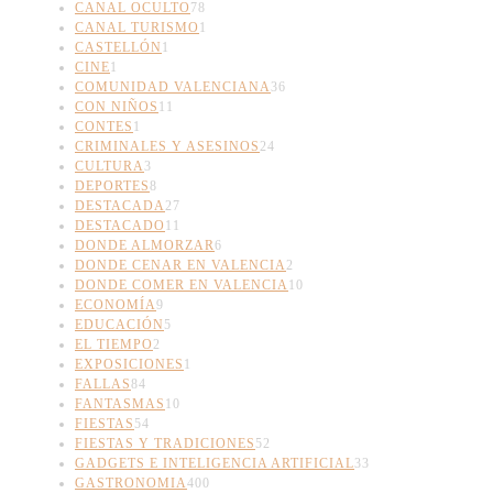
CANAL OCULTO
78
CANAL TURISMO
1
CASTELLÓN
1
CINE
1
COMUNIDAD VALENCIANA
36
CON NIÑOS
11
CONTES
1
CRIMINALES Y ASESINOS
24
CULTURA
3
DEPORTES
8
DESTACADA
27
DESTACADO
11
DONDE ALMORZAR
6
DONDE CENAR EN VALENCIA
2
DONDE COMER EN VALENCIA
10
ECONOMÍA
9
EDUCACIÓN
5
EL TIEMPO
2
EXPOSICIONES
1
FALLAS
84
FANTASMAS
10
FIESTAS
54
FIESTAS Y TRADICIONES
52
GADGETS E INTELIGENCIA ARTIFICIAL
33
GASTRONOMIA
400