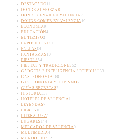
DESTACADO
11
DONDE ALMORZAR
6
DONDE CENAR EN VALENCIA
2
DONDE COMER EN VALENCIA
10
ECONOMÍA
9
EDUCACIÓN
4
EL TIEMPO
2
EXPOSICIONES
1
FALLAS
84
FANTASMAS
10
FIESTAS
54
FIESTAS Y TRADICIONES
52
GADGETS E INTELIGENCIA ARTIFICIAL
33
GASTRONOMIA
400
GASTRONOMÍA Y TURISMO
53
GUÍAS SECRETAS
2
HISTORIA
337
HOTELES DE VALENCIA
1
LEYENDAS
7
LIBROS
10
LITERATURA
1
LUGARES
144
MERCADOS DE VALENCIA
9
MULTIMEDIA
4
MUNDO FRIKI
2