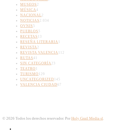
MUSEOS
2
MÚSICA
4
NACIONAL
2
NOTICIAS
2.034
OVNIS
5
PUEBLOS
5
RECETAS
13
RESEÑA LITERARIA
1
REVISTA
2
REVISTA VALENCIA
112
RUTAS
41
SIN CATEGORÍA
23
TEATRO
1
TURISMO
129
UNCATEGORIZED
145
VALENCIA CIUDAD
67
©
2026
Todos los derechos reservador. Por
Holy Grail Media sl
.