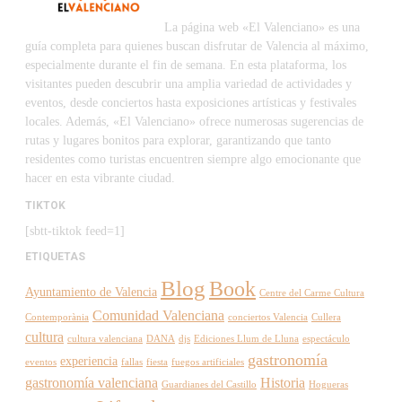
La página web «El Valenciano» es una
guía completa para quienes buscan disfrutar de Valencia al máximo,
especialmente durante el fin de semana. En esta plataforma, los
visitantes pueden descubrir una amplia variedad de actividades y
eventos, desde conciertos hasta exposiciones artísticas y festivales
locales. Además, «El Valenciano» ofrece numerosas sugerencias de
rutas y lugares bonitos para explorar, garantizando que tanto
residentes como turistas encuentren siempre algo emocionante que
hacer en esta vibrante ciudad.
TIKTOK
[sbtt-tiktok feed=1]
ETIQUETAS
Blog
Book
Ayuntamiento de Valencia
Centre del Carme Cultura
Comunidad Valenciana
Contemporània
conciertos Valencia
Cullera
cultura
cultura valenciana
DANA
djs
Ediciones Llum de Lluna
espectáculo
gastronomía
experiencia
eventos
fallas
fiesta
fuegos artificiales
gastronomía valenciana
Historia
Guardianes del Castillo
Hogueras