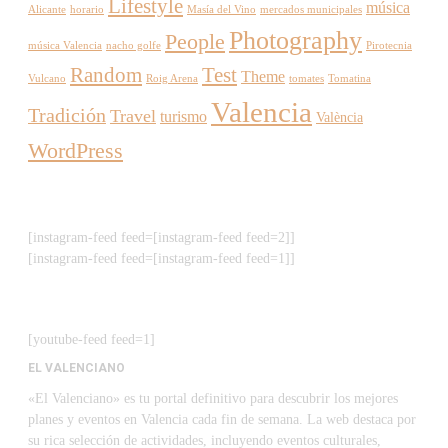
Lifestyle
música
Alicante
horario
Masía del Vino
mercados municipales
Photography
People
música Valencia
nacho golfe
Pirotecnia
Random
Test
Theme
Vulcano
Roig Arena
tomates
Tomatina
Valencia
Tradición
Travel
turismo
València
WordPress
[instagram-feed feed=[instagram-feed feed=2]]
[instagram-feed feed=[instagram-feed feed=1]]
[youtube-feed feed=1]
EL VALENCIANO
«El Valenciano» es tu portal definitivo para descubrir los mejores
planes y eventos en Valencia cada fin de semana. La web destaca por
su rica selección de actividades, incluyendo eventos culturales,