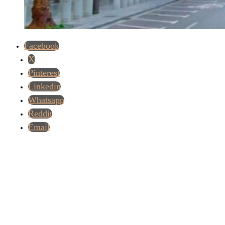
Facebook
X
Pinterest
Linkedin
Whatsapp
Reddit
Email