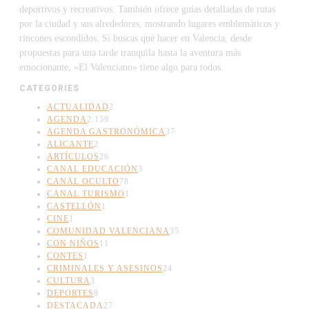
deportivos y recreativos. También ofrece guías detalladas de rutas
por la ciudad y sus alrededores, mostrando lugares emblemáticos y
rincones escondidos. Si buscas qué hacer en Valencia, desde
propuestas para una tarde tranquila hasta la aventura más
emocionante, «El Valenciano» tiene algo para todos.
CATEGORIES
ACTUALIDAD
2
AGENDA
2.159
AGENDA GASTRONÓMICA
37
ALICANTE
2
ARTÍCULOS
26
CANAL EDUCACIÓN
3
CANAL OCULTO
78
CANAL TURISMO
1
CASTELLÓN
1
CINE
1
COMUNIDAD VALENCIANA
35
CON NIÑOS
11
CONTES
1
CRIMINALES Y ASESINOS
24
CULTURA
3
DEPORTES
8
DESTACADA
27