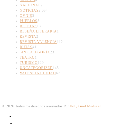
NACIONAL
2
NOTICIAS
2.034
OVNIS
5
PUEBLOS
5
RECETAS
13
RESEÑA LITERARIA
1
REVISTA
2
REVISTA VALENCIA
112
RUTAS
41
SIN CATEGORÍA
23
TEATRO
1
TURISMO
129
UNCATEGORIZED
145
VALENCIA CIUDAD
67
©
2026
Todos los derechos reservador. Por
Holy Grail Media sl
.