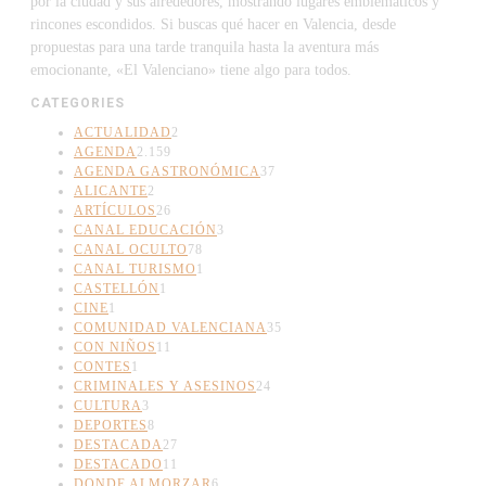
por la ciudad y sus alrededores, mostrando lugares emblemáticos y
rincones escondidos. Si buscas qué hacer en Valencia, desde
propuestas para una tarde tranquila hasta la aventura más
emocionante, «El Valenciano» tiene algo para todos.
CATEGORIES
ACTUALIDAD
2
AGENDA
2.159
AGENDA GASTRONÓMICA
37
ALICANTE
2
ARTÍCULOS
26
CANAL EDUCACIÓN
3
CANAL OCULTO
78
CANAL TURISMO
1
CASTELLÓN
1
CINE
1
COMUNIDAD VALENCIANA
35
CON NIÑOS
11
CONTES
1
CRIMINALES Y ASESINOS
24
CULTURA
3
DEPORTES
8
DESTACADA
27
DESTACADO
11
DONDE ALMORZAR
6