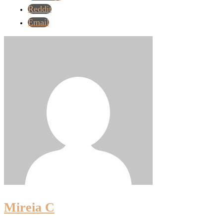
Reddit
Email
Mireia C