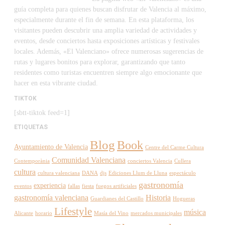
guía completa para quienes buscan disfrutar de Valencia al máximo,
especialmente durante el fin de semana. En esta plataforma, los
visitantes pueden descubrir una amplia variedad de actividades y
eventos, desde conciertos hasta exposiciones artísticas y festivales
locales. Además, «El Valenciano» ofrece numerosas sugerencias de
rutas y lugares bonitos para explorar, garantizando que tanto
residentes como turistas encuentren siempre algo emocionante que
hacer en esta vibrante ciudad.
TIKTOK
[sbtt-tiktok feed=1]
ETIQUETAS
Blog
Book
Ayuntamiento de Valencia
Centre del Carme Cultura
Comunidad Valenciana
Contemporània
conciertos Valencia
Cullera
cultura
cultura valenciana
DANA
djs
Ediciones Llum de Lluna
espectáculo
gastronomía
experiencia
eventos
fallas
fiesta
fuegos artificiales
gastronomía valenciana
Historia
Guardianes del Castillo
Hogueras
Lifestyle
música
Alicante
horario
Masía del Vino
mercados municipales