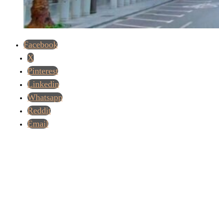
Facebook
X
Pinterest
Linkedin
Whatsapp
Reddit
Email