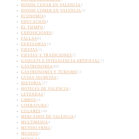
DONDE CENAR EN VALENCIA
2
DONDE COMER EN VALENCIA
10
ECONOMÍA
9
EDUCACIÓN
4
EL TIEMPO
2
EXPOSICIONES
1
FALLAS
84
FANTASMAS
10
FIESTAS
54
FIESTAS Y TRADICIONES
52
GADGETS E INTELIGENCIA ARTIFICIAL
33
GASTRONOMIA
400
GASTRONOMÍA Y TURISMO
53
GUÍAS SECRETAS
2
HISTORIA
337
HOTELES DE VALENCIA
1
LEYENDAS
7
LIBROS
10
LITERATURA
1
LUGARES
144
MERCADOS DE VALENCIA
9
MULTIMEDIA
4
MUNDO FRIKI
2
MUSEOS
2
MÚSICA
4