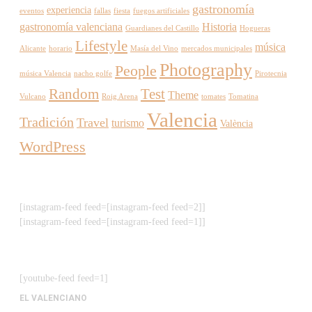
gastronomía
experiencia
eventos
fallas
fiesta
fuegos artificiales
gastronomía valenciana
Historia
Guardianes del Castillo
Hogueras
Lifestyle
música
Alicante
horario
Masía del Vino
mercados municipales
Photography
People
música Valencia
nacho golfe
Pirotecnia
Random
Test
Theme
Vulcano
Roig Arena
tomates
Tomatina
Valencia
Tradición
Travel
turismo
València
WordPress
[instagram-feed feed=[instagram-feed feed=2]]
[instagram-feed feed=[instagram-feed feed=1]]
[youtube-feed feed=1]
EL VALENCIANO