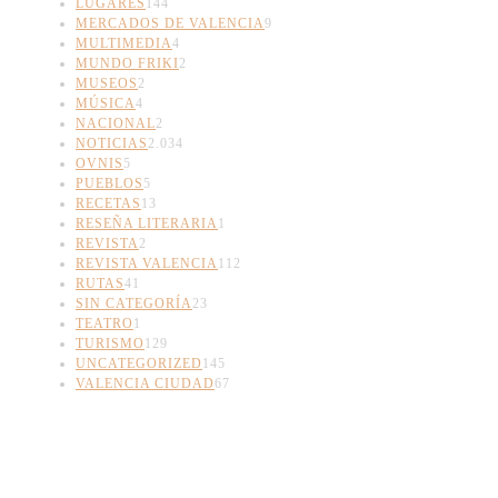
LUGARES
144
MERCADOS DE VALENCIA
9
MULTIMEDIA
4
MUNDO FRIKI
2
MUSEOS
2
MÚSICA
4
NACIONAL
2
NOTICIAS
2.034
OVNIS
5
PUEBLOS
5
RECETAS
13
RESEÑA LITERARIA
1
REVISTA
2
REVISTA VALENCIA
112
RUTAS
41
SIN CATEGORÍA
23
TEATRO
1
TURISMO
129
UNCATEGORIZED
145
VALENCIA CIUDAD
67