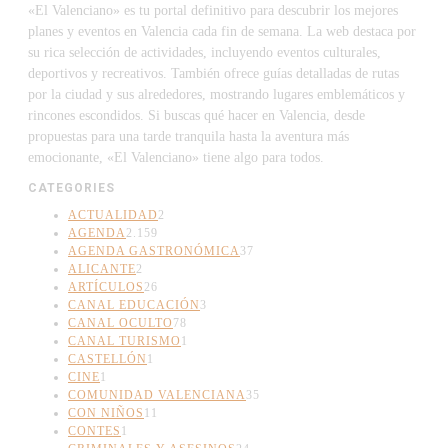
«El Valenciano» es tu portal definitivo para descubrir los mejores
planes y eventos en Valencia cada fin de semana. La web destaca por
su rica selección de actividades, incluyendo eventos culturales,
deportivos y recreativos. También ofrece guías detalladas de rutas
por la ciudad y sus alrededores, mostrando lugares emblemáticos y
rincones escondidos. Si buscas qué hacer en Valencia, desde
propuestas para una tarde tranquila hasta la aventura más
emocionante, «El Valenciano» tiene algo para todos.
CATEGORIES
ACTUALIDAD
2
AGENDA
2.159
AGENDA GASTRONÓMICA
37
ALICANTE
2
ARTÍCULOS
26
CANAL EDUCACIÓN
3
CANAL OCULTO
78
CANAL TURISMO
1
CASTELLÓN
1
CINE
1
COMUNIDAD VALENCIANA
35
CON NIÑOS
11
CONTES
1