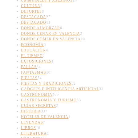
CRIMINALES Y ASESINOS
24
CULTURA
3
DEPORTES
8
DESTACADA
27
DESTACADO
11
DONDE ALMORZAR
6
DONDE CENAR EN VALENCIA
2
DONDE COMER EN VALENCIA
10
ECONOMÍA
9
EDUCACIÓN
4
EL TIEMPO
2
EXPOSICIONES
1
FALLAS
84
FANTASMAS
10
FIESTAS
54
FIESTAS Y TRADICIONES
52
GADGETS E INTELIGENCIA ARTIFICIAL
33
GASTRONOMIA
400
GASTRONOMÍA Y TURISMO
53
GUÍAS SECRETAS
2
HISTORIA
337
HOTELES DE VALENCIA
1
LEYENDAS
7
LIBROS
10
LITERATURA
1