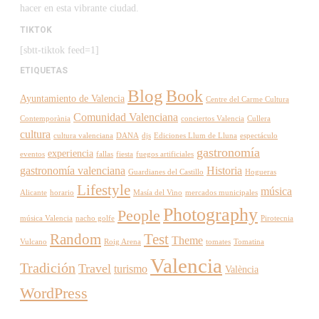
hacer en esta vibrante ciudad.
TIKTOK
[sbtt-tiktok feed=1]
ETIQUETAS
Blog
Book
Ayuntamiento de Valencia
Centre del Carme Cultura
Comunidad Valenciana
Contemporània
conciertos Valencia
Cullera
cultura
cultura valenciana
DANA
djs
Ediciones Llum de Lluna
espectáculo
gastronomía
experiencia
eventos
fallas
fiesta
fuegos artificiales
gastronomía valenciana
Historia
Guardianes del Castillo
Hogueras
Lifestyle
música
Alicante
horario
Masía del Vino
mercados municipales
Photography
People
música Valencia
nacho golfe
Pirotecnia
Random
Test
Theme
Vulcano
Roig Arena
tomates
Tomatina
Valencia
Tradición
Travel
turismo
València
WordPress