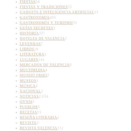
FIESTAS
54
FIESTAS Y TRADICIONES
52
GADGETS E INTELIGENCIA ARTIFICIAL
33
GASTRONOMIA
400
GASTRONOMÍA Y TURISMO
53
GUÍAS SECRETAS
2
HISTORIA
337
HOTELES DE VALENCIA
1
LEYENDAS
7
LIBROS
10
LITERATURA
1
LUGARES
144
MERCADOS DE VALENCIA
9
MULTIMEDIA
4
MUNDO FRIKI
2
MUSEOS
2
MÚSICA
4
NACIONAL
2
NOTICIAS
2.034
OVNIS
5
PUEBLOS
5
RECETAS
13
RESEÑA LITERARIA
1
REVISTA
2
REVISTA VALENCIA
112