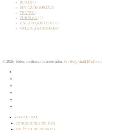
RUTAS
41
SIN CATEGORÍA
23
TEATRO
1
TURISMO
129
UNCATEGORIZED
145
VALENCIA CIUDAD
67
©
2026
Todos los derechos reservador. Por
Holy Grail Media sl
.
AVISO LEGAL
CONDICIONES DE USO
POLÍTICA DE COOKIES