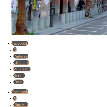
Facebook
X
Pinterest
Linkedin
Whatsapp
Reddit
Email
Facebook
X
Pinterest