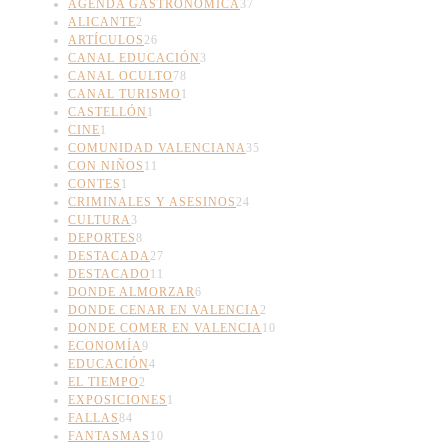
AGENDA GASTRONÓMICA
37
ALICANTE
2
ARTÍCULOS
26
CANAL EDUCACIÓN
3
CANAL OCULTO
78
CANAL TURISMO
1
CASTELLÓN
1
CINE
1
COMUNIDAD VALENCIANA
35
CON NIÑOS
11
CONTES
1
CRIMINALES Y ASESINOS
24
CULTURA
3
DEPORTES
8
DESTACADA
27
DESTACADO
11
DONDE ALMORZAR
6
DONDE CENAR EN VALENCIA
2
DONDE COMER EN VALENCIA
10
ECONOMÍA
9
EDUCACIÓN
4
EL TIEMPO
2
EXPOSICIONES
1
FALLAS
84
FANTASMAS
10