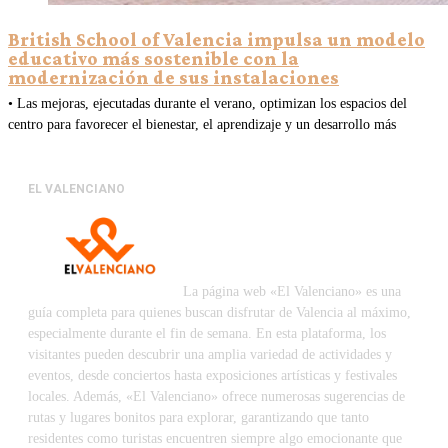
British School of Valencia impulsa un modelo
educativo más sostenible con la
modernización de sus instalaciones
• Las mejoras, ejecutadas durante el verano, optimizan los espacios del
centro para favorecer el bienestar, el aprendizaje y un desarrollo más
EL VALENCIANO
La página web «El Valenciano» es una
guía completa para quienes buscan disfrutar de Valencia al máximo,
especialmente durante el fin de semana. En esta plataforma, los
visitantes pueden descubrir una amplia variedad de actividades y
eventos, desde conciertos hasta exposiciones artísticas y festivales
locales. Además, «El Valenciano» ofrece numerosas sugerencias de
rutas y lugares bonitos para explorar, garantizando que tanto
residentes como turistas encuentren siempre algo emocionante que