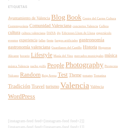
ETIQUETAS
Blog
Book
Ayuntamiento de Valencia
Centre del Carme Cultura
Comunidad Valenciana
Contemporània
conciertos Valencia
Cullera
cultura
cultura valenciana
DANA
djs
Ediciones Llum de Lluna
espectáculo
gastronomía
experiencia
eventos
fallas
fiesta
fuegos artificiales
gastronomía valenciana
Historia
Guardianes del Castillo
Hogueras
Lifestyle
música
Alicante
horario
Masía del Vino
mercados municipales
Photography
People
música Valencia
nacho golfe
Pirotecnia
Random
Test
Theme
Vulcano
Roig Arena
tomates
Tomatina
Valencia
Tradición
Travel
turismo
València
WordPress
[instagram-feed feed=[instagram-feed feed=2]]
[instagram-feed feed=[instagram-feed feed=1]]