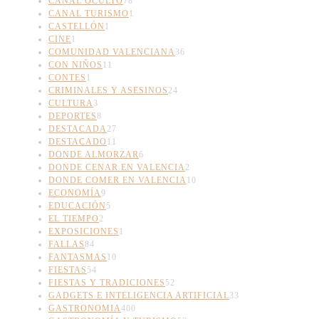
CANAL OCULTO
78
CANAL TURISMO
1
CASTELLÓN
1
CINE
1
COMUNIDAD VALENCIANA
36
CON NIÑOS
11
CONTES
1
CRIMINALES Y ASESINOS
24
CULTURA
3
DEPORTES
8
DESTACADA
27
DESTACADO
11
DONDE ALMORZAR
6
DONDE CENAR EN VALENCIA
2
DONDE COMER EN VALENCIA
10
ECONOMÍA
9
EDUCACIÓN
5
EL TIEMPO
2
EXPOSICIONES
1
FALLAS
84
FANTASMAS
10
FIESTAS
54
FIESTAS Y TRADICIONES
52
GADGETS E INTELIGENCIA ARTIFICIAL
33
GASTRONOMIA
400