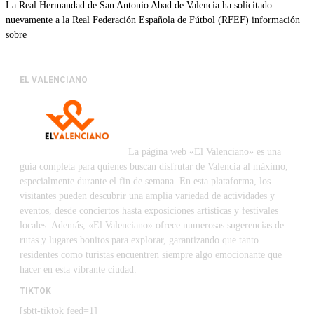
La Real Hermandad de San Antonio Abad de Valencia ha solicitado
nuevamente a la Real Federación Española de Fútbol (RFEF) información
sobre
EL VALENCIANO
La página web «El Valenciano» es una
guía completa para quienes buscan disfrutar de Valencia al máximo,
especialmente durante el fin de semana. En esta plataforma, los
visitantes pueden descubrir una amplia variedad de actividades y
eventos, desde conciertos hasta exposiciones artísticas y festivales
locales. Además, «El Valenciano» ofrece numerosas sugerencias de
rutas y lugares bonitos para explorar, garantizando que tanto
residentes como turistas encuentren siempre algo emocionante que
hacer en esta vibrante ciudad.
TIKTOK
[sbtt-tiktok feed=1]