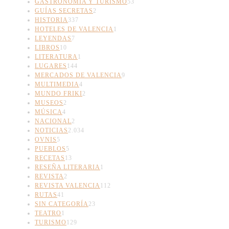
GASTRONOMÍA Y TURISMO
53
GUÍAS SECRETAS
2
HISTORIA
337
HOTELES DE VALENCIA
1
LEYENDAS
7
LIBROS
10
LITERATURA
1
LUGARES
144
MERCADOS DE VALENCIA
9
MULTIMEDIA
4
MUNDO FRIKI
2
MUSEOS
2
MÚSICA
4
NACIONAL
2
NOTICIAS
2.034
OVNIS
5
PUEBLOS
5
RECETAS
13
RESEÑA LITERARIA
1
REVISTA
2
REVISTA VALENCIA
112
RUTAS
41
SIN CATEGORÍA
23
TEATRO
1
TURISMO
129