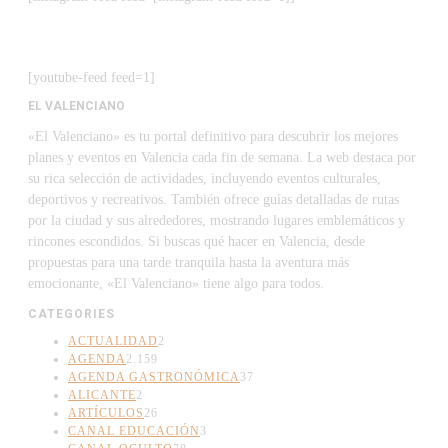
[youtube-feed feed=1]
EL VALENCIANO
«El Valenciano» es tu portal definitivo para descubrir los mejores
planes y eventos en Valencia cada fin de semana. La web destaca por
su rica selección de actividades, incluyendo eventos culturales,
deportivos y recreativos. También ofrece guías detalladas de rutas
por la ciudad y sus alrededores, mostrando lugares emblemáticos y
rincones escondidos. Si buscas qué hacer en Valencia, desde
propuestas para una tarde tranquila hasta la aventura más
emocionante, «El Valenciano» tiene algo para todos.
CATEGORIES
ACTUALIDAD
2
AGENDA
2.159
AGENDA GASTRONÓMICA
37
ALICANTE
2
ARTÍCULOS
26
CANAL EDUCACIÓN
3