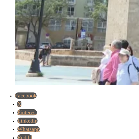
Facebook
X
Pinterest
Linkedin
Whatsapp
Reddit