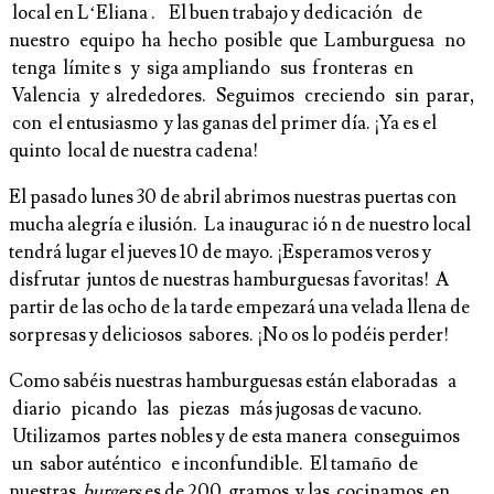
local en L‘Eliana . El buen trabajo y dedicación de
nuestro equipo ha hecho posible que Lamburguesa no
tenga límite s y siga ampliando sus fronteras en
Valencia y alrededores. Seguimos creciendo sin parar,
con el entusiasmo y las ganas del primer día. ¡Ya es el
quinto local de nuestra cadena!
El pasado lunes 30 de abril abrimos nuestras puertas con
mucha alegría e ilusión. La inaugurac ió n de nuestro local
tendrá lugar el jueves 10 de mayo. ¡Esperamos veros y
disfrutar juntos de nuestras hamburguesas favoritas! A
partir de las ocho de la tarde empezará una velada llena de
sorpresas y deliciosos sabores. ¡No os lo podéis perder!
Como sabéis nuestras hamburguesas están elaboradas a
diario picando las piezas más jugosas de vacuno.
Utilizamos partes nobles y de esta manera conseguimos
un sabor auténtico e inconfundible. El tamaño de
nuestras
burgers
es de 200 gramos y las cocinamos en