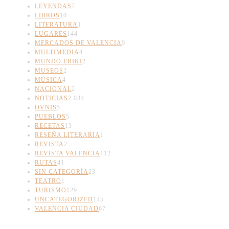
LEYENDAS
7
LIBROS
10
LITERATURA
1
LUGARES
144
MERCADOS DE VALENCIA
9
MULTIMEDIA
4
MUNDO FRIKI
2
MUSEOS
2
MÚSICA
4
NACIONAL
2
NOTICIAS
2.034
OVNIS
5
PUEBLOS
5
RECETAS
13
RESEÑA LITERARIA
1
REVISTA
2
REVISTA VALENCIA
112
RUTAS
41
SIN CATEGORÍA
23
TEATRO
1
TURISMO
129
UNCATEGORIZED
145
VALENCIA CIUDAD
67