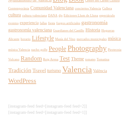
Ayuntamiento de Valencia
Centre del Carme Cultura
Comunidad Valenciana
Contemporània
conciertos Valencia
Cullera
cultura
cultura valenciana
DANA
djs
Ediciones Llum de Lluna
espectáculo
gastronomía
experiencia
eventos
fallas
fiesta
fuegos artificiales
gastronomía valenciana
Historia
Guardianes del Castillo
Hogueras
Lifestyle
música
Alicante
horario
Masía del Vino
mercados municipales
Photography
People
música Valencia
nacho golfe
Pirotecnia
Random
Test
Theme
Vulcano
Roig Arena
tomates
Tomatina
Valencia
Tradición
Travel
turismo
València
WordPress
[instagram-feed feed=[instagram-feed feed=2]]
[instagram-feed feed=[instagram-feed feed=1]]