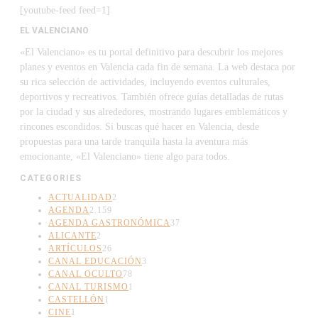
[youtube-feed feed=1]
EL VALENCIANO
«El Valenciano» es tu portal definitivo para descubrir los mejores
planes y eventos en Valencia cada fin de semana. La web destaca por
su rica selección de actividades, incluyendo eventos culturales,
deportivos y recreativos. También ofrece guías detalladas de rutas
por la ciudad y sus alrededores, mostrando lugares emblemáticos y
rincones escondidos. Si buscas qué hacer en Valencia, desde
propuestas para una tarde tranquila hasta la aventura más
emocionante, «El Valenciano» tiene algo para todos.
CATEGORIES
ACTUALIDAD
2
AGENDA
2.159
AGENDA GASTRONÓMICA
37
ALICANTE
2
ARTÍCULOS
26
CANAL EDUCACIÓN
3
CANAL OCULTO
78
CANAL TURISMO
1
CASTELLÓN
1
CINE
1