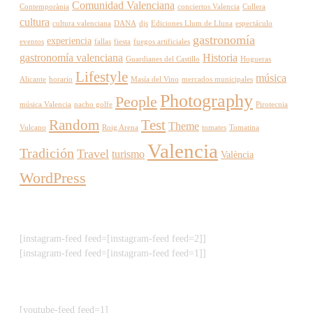
Comunidad Valenciana
Contemporània
conciertos Valencia
Cullera
cultura
cultura valenciana
DANA
djs
Ediciones Llum de Lluna
espectáculo
gastronomía
experiencia
eventos
fallas
fiesta
fuegos artificiales
gastronomía valenciana
Historia
Guardianes del Castillo
Hogueras
Lifestyle
música
Alicante
horario
Masía del Vino
mercados municipales
Photography
People
música Valencia
nacho golfe
Pirotecnia
Random
Test
Theme
Vulcano
Roig Arena
tomates
Tomatina
Valencia
Tradición
Travel
turismo
València
WordPress
[instagram-feed feed=[instagram-feed feed=2]]
[instagram-feed feed=[instagram-feed feed=1]]
[youtube-feed feed=1]