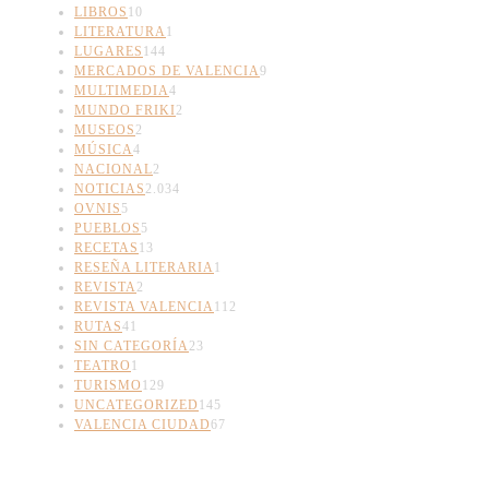
LIBROS
10
LITERATURA
1
LUGARES
144
MERCADOS DE VALENCIA
9
MULTIMEDIA
4
MUNDO FRIKI
2
MUSEOS
2
MÚSICA
4
NACIONAL
2
NOTICIAS
2.034
OVNIS
5
PUEBLOS
5
RECETAS
13
RESEÑA LITERARIA
1
REVISTA
2
REVISTA VALENCIA
112
RUTAS
41
SIN CATEGORÍA
23
TEATRO
1
TURISMO
129
UNCATEGORIZED
145
VALENCIA CIUDAD
67