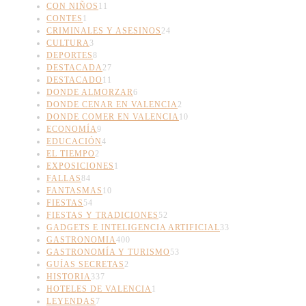
CON NIÑOS
11
CONTES
1
CRIMINALES Y ASESINOS
24
CULTURA
3
DEPORTES
8
DESTACADA
27
DESTACADO
11
DONDE ALMORZAR
6
DONDE CENAR EN VALENCIA
2
DONDE COMER EN VALENCIA
10
ECONOMÍA
9
EDUCACIÓN
4
EL TIEMPO
2
EXPOSICIONES
1
FALLAS
84
FANTASMAS
10
FIESTAS
54
FIESTAS Y TRADICIONES
52
GADGETS E INTELIGENCIA ARTIFICIAL
33
GASTRONOMIA
400
GASTRONOMÍA Y TURISMO
53
GUÍAS SECRETAS
2
HISTORIA
337
HOTELES DE VALENCIA
1
LEYENDAS
7