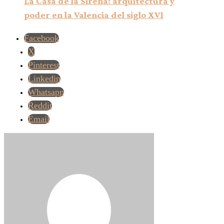
La Casa de la Sirena: arquitectura y
poder en la Valencia del siglo XVI
Facebook
X
Pinterest
Linkedin
Whatsapp
Reddit
Email