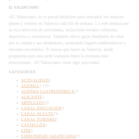
EL VALENCIANO
«El Valenciano» es tu portal definitivo para descubrir los mejores
planes y eventos en Valencia cada fin de semana. La web destaca por
su rica selección de actividades, incluyendo eventos culturales,
deportivos y recreativos. También ofrece guías detalladas de rutas
por la ciudad y sus alrededores, mostrando lugares emblemáticos y
rincones escondidos. Si buscas qué hacer en Valencia, desde
propuestas para una tarde tranquila hasta la aventura más
emocionante, «El Valenciano» tiene algo para todos.
CATEGORIES
ACTUALIDAD
2
AGENDA
2.159
AGENDA GASTRONÓMICA
37
ALICANTE
2
ARTÍCULOS
26
CANAL EDUCACIÓN
3
CANAL OCULTO
78
CANAL TURISMO
1
CASTELLÓN
1
CINE
1
COMUNIDAD VALENCIANA
35