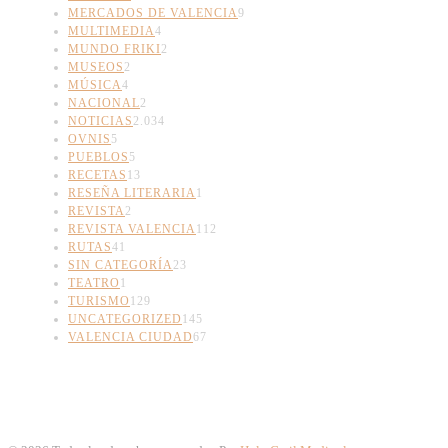
MERCADOS DE VALENCIA
9
MULTIMEDIA
4
MUNDO FRIKI
2
MUSEOS
2
MÚSICA
4
NACIONAL
2
NOTICIAS
2.034
OVNIS
5
PUEBLOS
5
RECETAS
13
RESEÑA LITERARIA
1
REVISTA
2
REVISTA VALENCIA
112
RUTAS
41
SIN CATEGORÍA
23
TEATRO
1
TURISMO
129
UNCATEGORIZED
145
VALENCIA CIUDAD
67