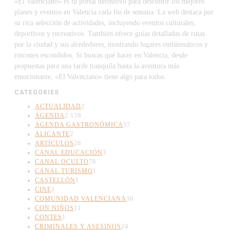
«El Valenciano» es tu portal definitivo para descubrir los mejores
planes y eventos en Valencia cada fin de semana. La web destaca por
su rica selección de actividades, incluyendo eventos culturales,
deportivos y recreativos. También ofrece guías detalladas de rutas
por la ciudad y sus alrededores, mostrando lugares emblemáticos y
rincones escondidos. Si buscas qué hacer en Valencia, desde
propuestas para una tarde tranquila hasta la aventura más
emocionante, «El Valenciano» tiene algo para todos.
CATEGORIES
ACTUALIDAD
2
AGENDA
2.159
AGENDA GASTRONÓMICA
37
ALICANTE
2
ARTÍCULOS
26
CANAL EDUCACIÓN
3
CANAL OCULTO
78
CANAL TURISMO
1
CASTELLÓN
1
CINE
1
COMUNIDAD VALENCIANA
36
CON NIÑOS
11
CONTES
1
CRIMINALES Y ASESINOS
24