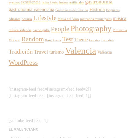
gastronomía
experiencia
eventos
fallas
fiesta
fuegos artificiales
gastronomía valenciana
Historia
Guardianes del Castillo
Hogueras
Lifestyle
música
Alicante
horario
Masía del Vino
mercados municipales
Photography
People
música Valencia
nacho golfe
Pirotecnia
Random
Test
Theme
Vulcano
Roig Arena
tomates
Tomatina
Valencia
Tradición
Travel
turismo
València
WordPress
[instagram-feed feed=[instagram-feed feed=2]]
[instagram-feed feed=[instagram-feed feed=1]]
[youtube-feed feed=1]
EL VALENCIANO