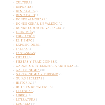
CULTURA
3
DEPORTES
8
DESTACADA
27
DESTACADO
11
DONDE ALMORZAR
6
DONDE CENAR EN VALENCIA
2
DONDE COMER EN VALENCIA
10
ECONOMÍA
9
EDUCACIÓN
5
EL TIEMPO
2
EXPOSICIONES
1
FALLAS
84
FANTASMAS
10
FIESTAS
54
FIESTAS Y TRADICIONES
52
GADGETS E INTELIGENCIA ARTIFICIAL
33
GASTRONOMIA
400
GASTRONOMÍA Y TURISMO
53
GUÍAS SECRETAS
2
HISTORIA
337
HOTELES DE VALENCIA
1
LEYENDAS
7
LIBROS
10
LITERATURA
1
LUGARES
144