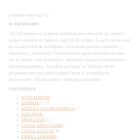
[youtube-feed feed=1]
EL VALENCIANO
«El Valenciano» es tu portal definitivo para descubrir los mejores
planes y eventos en Valencia cada fin de semana. La web destaca por
su rica selección de actividades, incluyendo eventos culturales,
deportivos y recreativos. También ofrece guías detalladas de rutas
por la ciudad y sus alrededores, mostrando lugares emblemáticos y
rincones escondidos. Si buscas qué hacer en Valencia, desde
propuestas para una tarde tranquila hasta la aventura más
emocionante, «El Valenciano» tiene algo para todos.
CATEGORIES
ACTUALIDAD
2
AGENDA
2.159
AGENDA GASTRONÓMICA
37
ALICANTE
2
ARTÍCULOS
26
CANAL EDUCACIÓN
3
CANAL OCULTO
78
CANAL TURISMO
1