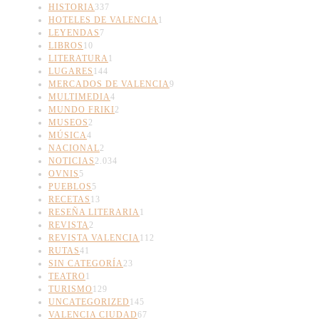
HISTORIA
337
HOTELES DE VALENCIA
1
LEYENDAS
7
LIBROS
10
LITERATURA
1
LUGARES
144
MERCADOS DE VALENCIA
9
MULTIMEDIA
4
MUNDO FRIKI
2
MUSEOS
2
MÚSICA
4
NACIONAL
2
NOTICIAS
2.034
OVNIS
5
PUEBLOS
5
RECETAS
13
RESEÑA LITERARIA
1
REVISTA
2
REVISTA VALENCIA
112
RUTAS
41
SIN CATEGORÍA
23
TEATRO
1
TURISMO
129
UNCATEGORIZED
145
VALENCIA CIUDAD
67