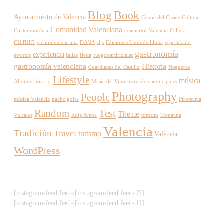
Blog
Book
Ayuntamiento de Valencia
Centre del Carme Cultura
Comunidad Valenciana
Contemporània
conciertos Valencia
Cullera
cultura
cultura valenciana
DANA
djs
Ediciones Llum de Lluna
espectáculo
gastronomía
experiencia
eventos
fallas
fiesta
fuegos artificiales
gastronomía valenciana
Historia
Guardianes del Castillo
Hogueras
Lifestyle
música
Alicante
horario
Masía del Vino
mercados municipales
Photography
People
música Valencia
nacho golfe
Pirotecnia
Random
Test
Theme
Vulcano
Roig Arena
tomates
Tomatina
Valencia
Tradición
Travel
turismo
València
WordPress
[instagram-feed feed=[instagram-feed feed=2]]
[instagram-feed feed=[instagram-feed feed=1]]