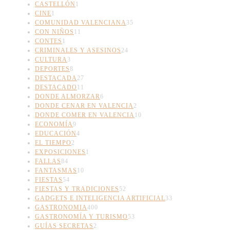
CASTELLÓN
1
CINE
1
COMUNIDAD VALENCIANA
35
CON NIÑOS
11
CONTES
1
CRIMINALES Y ASESINOS
24
CULTURA
3
DEPORTES
8
DESTACADA
27
DESTACADO
11
DONDE ALMORZAR
6
DONDE CENAR EN VALENCIA
2
DONDE COMER EN VALENCIA
10
ECONOMÍA
9
EDUCACIÓN
4
EL TIEMPO
2
EXPOSICIONES
1
FALLAS
84
FANTASMAS
10
FIESTAS
54
FIESTAS Y TRADICIONES
52
GADGETS E INTELIGENCIA ARTIFICIAL
33
GASTRONOMIA
400
GASTRONOMÍA Y TURISMO
53
GUÍAS SECRETAS
2