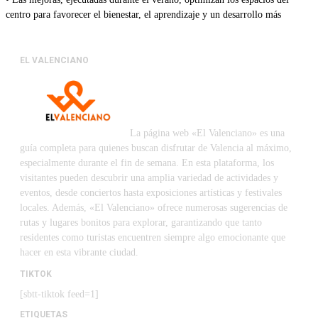
centro para favorecer el bienestar, el aprendizaje y un desarrollo más
EL VALENCIANO
La página web «El Valenciano» es una
guía completa para quienes buscan disfrutar de Valencia al máximo,
especialmente durante el fin de semana. En esta plataforma, los
visitantes pueden descubrir una amplia variedad de actividades y
eventos, desde conciertos hasta exposiciones artísticas y festivales
locales. Además, «El Valenciano» ofrece numerosas sugerencias de
rutas y lugares bonitos para explorar, garantizando que tanto
residentes como turistas encuentren siempre algo emocionante que
hacer en esta vibrante ciudad.
TIKTOK
[sbtt-tiktok feed=1]
ETIQUETAS