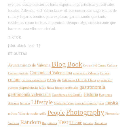
eventos, desde conciertos hasta exposiciones artísticas y festivales
locales. Además, «El Valenciano» ofrece numerosas sugerencias de
rutas y lugares bonitos para explorar, garantizando que tanto
residentes como turistas encuentren siempre algo emocionante que
hacer en esta vibrante ciudad.
TIKTOK
[sbtt-tiktok feed=1]
ETIQUETAS
Blog
Book
Ayuntamiento de Valencia
Centre del Carme Cultura
Comunidad Valenciana
Contemporània
conciertos Valencia
Cullera
cultura
cultura valenciana
DANA
djs
Ediciones Llum de Lluna
espectáculo
gastronomía
experiencia
eventos
fallas
fiesta
fuegos artificiales
gastronomía valenciana
Historia
Guardianes del Castillo
Hogueras
Lifestyle
música
Alicante
horario
Masía del Vino
mercados municipales
Photography
People
música Valencia
nacho golfe
Pirotecnia
Random
Test
Theme
Vulcano
Roig Arena
tomates
Tomatina