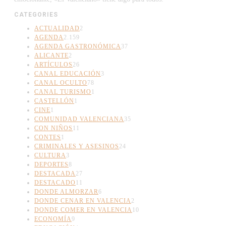
CATEGORIES
ACTUALIDAD
2
AGENDA
2.159
AGENDA GASTRONÓMICA
37
ALICANTE
2
ARTÍCULOS
26
CANAL EDUCACIÓN
3
CANAL OCULTO
78
CANAL TURISMO
1
CASTELLÓN
1
CINE
1
COMUNIDAD VALENCIANA
35
CON NIÑOS
11
CONTES
1
CRIMINALES Y ASESINOS
24
CULTURA
3
DEPORTES
8
DESTACADA
27
DESTACADO
11
DONDE ALMORZAR
6
DONDE CENAR EN VALENCIA
2
DONDE COMER EN VALENCIA
10
ECONOMÍA
9