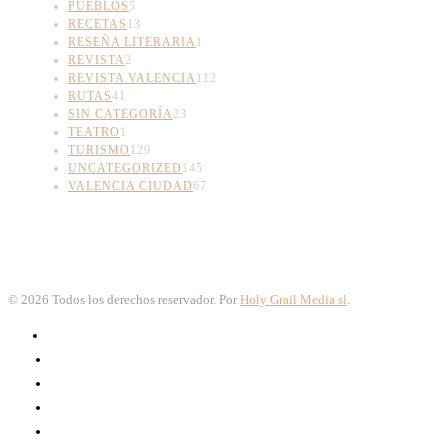
PUEBLOS
5
RECETAS
13
RESEÑA LITERARIA
1
REVISTA
2
REVISTA VALENCIA
112
RUTAS
41
SIN CATEGORÍA
23
TEATRO
1
TURISMO
129
UNCATEGORIZED
145
VALENCIA CIUDAD
67
©
2026
Todos los derechos reservador. Por
Holy Grail Media sl
.