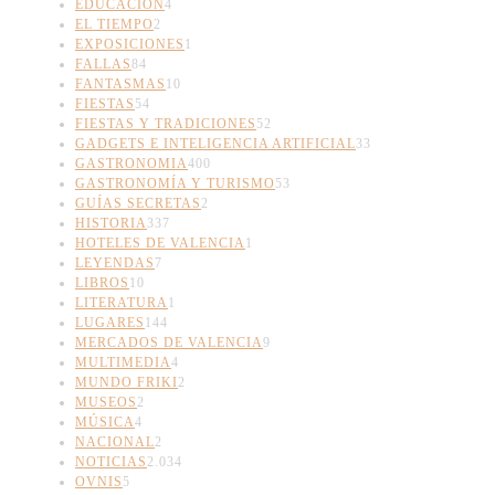
EDUCACIÓN
4
EL TIEMPO
2
EXPOSICIONES
1
FALLAS
84
FANTASMAS
10
FIESTAS
54
FIESTAS Y TRADICIONES
52
GADGETS E INTELIGENCIA ARTIFICIAL
33
GASTRONOMIA
400
GASTRONOMÍA Y TURISMO
53
GUÍAS SECRETAS
2
HISTORIA
337
HOTELES DE VALENCIA
1
LEYENDAS
7
LIBROS
10
LITERATURA
1
LUGARES
144
MERCADOS DE VALENCIA
9
MULTIMEDIA
4
MUNDO FRIKI
2
MUSEOS
2
MÚSICA
4
NACIONAL
2
NOTICIAS
2.034
OVNIS
5