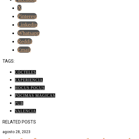
X
Pinterest
Linkedin
Whatsapp
Reddit
Email
TAGS:
CÓCTELES
EXPERIENCIA
HOCUS POCUS
PÓCIMAS MÁGICAS
PUB
VALENCIA
RELATED POSTS
agosto 28, 2023