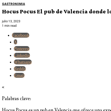
GASTRONOMIA
Hocus Pocus El pub de Valencia donde l
julio 13, 2023
1 min read
Facebook
X
Pinterest
Linkedin
Whatsapp
Reddit
Email
«
Palabras clave:
Hocus Pocus es un pub en Valencia que ofrece una exper