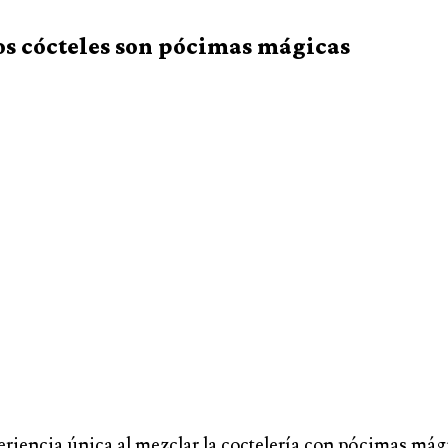
os cócteles son pócimas mágicas
iencia única al mezclar la coctelería con pócimas mágic