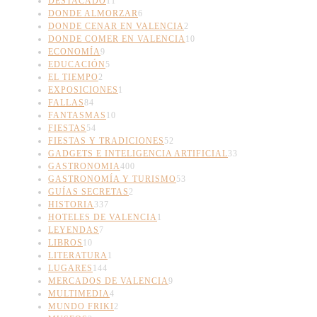
DESTACADO
11
DONDE ALMORZAR
6
DONDE CENAR EN VALENCIA
2
DONDE COMER EN VALENCIA
10
ECONOMÍA
9
EDUCACIÓN
5
EL TIEMPO
2
EXPOSICIONES
1
FALLAS
84
FANTASMAS
10
FIESTAS
54
FIESTAS Y TRADICIONES
52
GADGETS E INTELIGENCIA ARTIFICIAL
33
GASTRONOMIA
400
GASTRONOMÍA Y TURISMO
53
GUÍAS SECRETAS
2
HISTORIA
337
HOTELES DE VALENCIA
1
LEYENDAS
7
LIBROS
10
LITERATURA
1
LUGARES
144
MERCADOS DE VALENCIA
9
MULTIMEDIA
4
MUNDO FRIKI
2