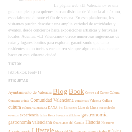
La página web «El Valenciano» es una
guía completa para quienes buscan disfrutar de Valencia al máximo,
especialmente durante el fin de semana. En esta plataforma, los
visitantes pueden descubrir una amplia variedad de actividades y
eventos, desde conciertos hasta exposiciones artísticas y festivales
locales. Además, «El Valenciano» ofrece numerosas sugerencias de
rutas y lugares bonitos para explorar, garantizando que tanto
residentes como turistas encuentren siempre algo emocionante que
hacer en esta vibrante ciudad.
TIKTOK
[sbtt-tiktok feed=1]
ETIQUETAS
Blog
Book
Ayuntamiento de Valencia
Centre del Carme Cultura
Comunidad Valenciana
Contemporània
conciertos Valencia
Cullera
cultura
cultura valenciana
DANA
djs
Ediciones Llum de Lluna
espectáculo
gastronomía
experiencia
eventos
fallas
fiesta
fuegos artificiales
gastronomía valenciana
Historia
Guardianes del Castillo
Hogueras
Lifestyle
música
Alicante
horario
Masía del Vino
mercados municipales