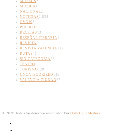
MUSEOS
2
MÚSICA
4
NACIONAL
2
NOTICIAS
2.034
OVNIS
5
PUEBLOS
5
RECETAS
13
RESEÑA LITERARIA
1
REVISTA
2
REVISTA VALENCIA
112
RUTAS
41
SIN CATEGORÍA
23
TEATRO
1
TURISMO
129
UNCATEGORIZED
145
VALENCIA CIUDAD
67
©
2026
Todos los derechos reservador. Por
Holy Grail Media sl
.