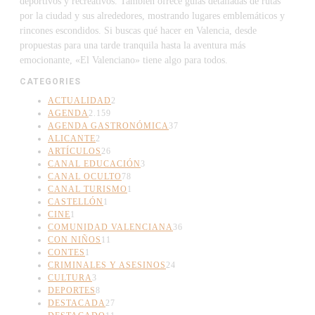
deportivos y recreativos. También ofrece guías detalladas de rutas
por la ciudad y sus alrededores, mostrando lugares emblemáticos y
rincones escondidos. Si buscas qué hacer en Valencia, desde
propuestas para una tarde tranquila hasta la aventura más
emocionante, «El Valenciano» tiene algo para todos.
CATEGORIES
ACTUALIDAD
2
AGENDA
2.159
AGENDA GASTRONÓMICA
37
ALICANTE
2
ARTÍCULOS
26
CANAL EDUCACIÓN
3
CANAL OCULTO
78
CANAL TURISMO
1
CASTELLÓN
1
CINE
1
COMUNIDAD VALENCIANA
36
CON NIÑOS
11
CONTES
1
CRIMINALES Y ASESINOS
24
CULTURA
3
DEPORTES
8
DESTACADA
27