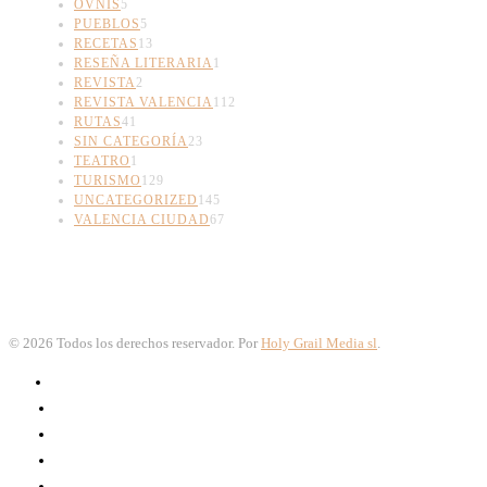
OVNIS
5
PUEBLOS
5
RECETAS
13
RESEÑA LITERARIA
1
REVISTA
2
REVISTA VALENCIA
112
RUTAS
41
SIN CATEGORÍA
23
TEATRO
1
TURISMO
129
UNCATEGORIZED
145
VALENCIA CIUDAD
67
©
2026
Todos los derechos reservador. Por
Holy Grail Media sl
.