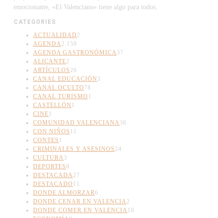
emocionante, «El Valenciano» tiene algo para todos.
CATEGORIES
ACTUALIDAD
2
AGENDA
2.159
AGENDA GASTRONÓMICA
37
ALICANTE
2
ARTÍCULOS
26
CANAL EDUCACIÓN
3
CANAL OCULTO
78
CANAL TURISMO
1
CASTELLÓN
1
CINE
1
COMUNIDAD VALENCIANA
36
CON NIÑOS
11
CONTES
1
CRIMINALES Y ASESINOS
24
CULTURA
3
DEPORTES
8
DESTACADA
27
DESTACADO
11
DONDE ALMORZAR
6
DONDE CENAR EN VALENCIA
2
DONDE COMER EN VALENCIA
10