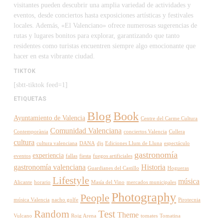
visitantes pueden descubrir una amplia variedad de actividades y
eventos, desde conciertos hasta exposiciones artísticas y festivales
locales. Además, «El Valenciano» ofrece numerosas sugerencias de
rutas y lugares bonitos para explorar, garantizando que tanto
residentes como turistas encuentren siempre algo emocionante que
hacer en esta vibrante ciudad.
TIKTOK
[sbtt-tiktok feed=1]
ETIQUETAS
Blog
Book
Ayuntamiento de Valencia
Centre del Carme Cultura
Comunidad Valenciana
Contemporània
conciertos Valencia
Cullera
cultura
cultura valenciana
DANA
djs
Ediciones Llum de Lluna
espectáculo
gastronomía
experiencia
eventos
fallas
fiesta
fuegos artificiales
gastronomía valenciana
Historia
Guardianes del Castillo
Hogueras
Lifestyle
música
Alicante
horario
Masía del Vino
mercados municipales
Photography
People
música Valencia
nacho golfe
Pirotecnia
Random
Test
Theme
Vulcano
Roig Arena
tomates
Tomatina