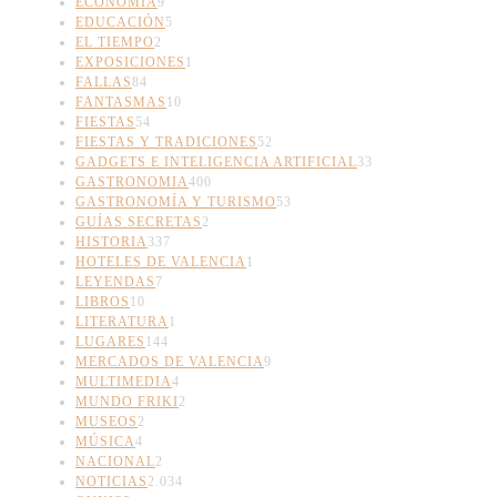
ECONOMÍA
9
EDUCACIÓN
5
EL TIEMPO
2
EXPOSICIONES
1
FALLAS
84
FANTASMAS
10
FIESTAS
54
FIESTAS Y TRADICIONES
52
GADGETS E INTELIGENCIA ARTIFICIAL
33
GASTRONOMIA
400
GASTRONOMÍA Y TURISMO
53
GUÍAS SECRETAS
2
HISTORIA
337
HOTELES DE VALENCIA
1
LEYENDAS
7
LIBROS
10
LITERATURA
1
LUGARES
144
MERCADOS DE VALENCIA
9
MULTIMEDIA
4
MUNDO FRIKI
2
MUSEOS
2
MÚSICA
4
NACIONAL
2
NOTICIAS
2.034