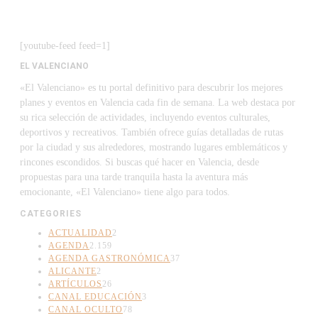
[youtube-feed feed=1]
EL VALENCIANO
«El Valenciano» es tu portal definitivo para descubrir los mejores
planes y eventos en Valencia cada fin de semana. La web destaca por
su rica selección de actividades, incluyendo eventos culturales,
deportivos y recreativos. También ofrece guías detalladas de rutas
por la ciudad y sus alrededores, mostrando lugares emblemáticos y
rincones escondidos. Si buscas qué hacer en Valencia, desde
propuestas para una tarde tranquila hasta la aventura más
emocionante, «El Valenciano» tiene algo para todos.
CATEGORIES
ACTUALIDAD
2
AGENDA
2.159
AGENDA GASTRONÓMICA
37
ALICANTE
2
ARTÍCULOS
26
CANAL EDUCACIÓN
3
CANAL OCULTO
78