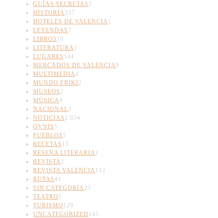
GUÍAS SECRETAS
2
HISTORIA
337
HOTELES DE VALENCIA
1
LEYENDAS
7
LIBROS
10
LITERATURA
1
LUGARES
144
MERCADOS DE VALENCIA
9
MULTIMEDIA
4
MUNDO FRIKI
2
MUSEOS
2
MÚSICA
4
NACIONAL
2
NOTICIAS
2.034
OVNIS
5
PUEBLOS
5
RECETAS
13
RESEÑA LITERARIA
1
REVISTA
2
REVISTA VALENCIA
112
RUTAS
41
SIN CATEGORÍA
23
TEATRO
1
TURISMO
129
UNCATEGORIZED
145