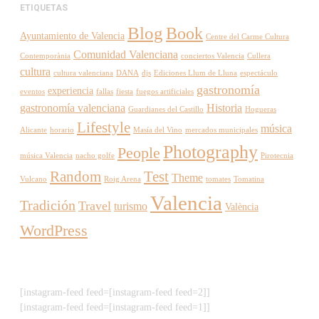
ETIQUETAS
Blog
Book
Ayuntamiento de Valencia
Centre del Carme Cultura
Comunidad Valenciana
Contemporània
conciertos Valencia
Cullera
cultura
cultura valenciana
DANA
djs
Ediciones Llum de Lluna
espectáculo
gastronomía
experiencia
eventos
fallas
fiesta
fuegos artificiales
gastronomía valenciana
Historia
Guardianes del Castillo
Hogueras
Lifestyle
música
Alicante
horario
Masía del Vino
mercados municipales
Photography
People
música Valencia
nacho golfe
Pirotecnia
Random
Test
Theme
Vulcano
Roig Arena
tomates
Tomatina
Valencia
Tradición
Travel
turismo
València
WordPress
[instagram-feed feed=[instagram-feed feed=2]]
[instagram-feed feed=[instagram-feed feed=1]]