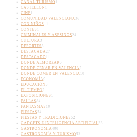
CANAL TURISMO
1
CASTELLÓN
1
CINE
1
COMUNIDAD VALENCIANA
36
CON NIÑOS
11
CONTES
1
CRIMINALES Y ASESINOS
24
CULTURA
3
DEPORTES
8
DESTACADA
27
DESTACADO
11
DONDE ALMORZAR
6
DONDE CENAR EN VALENCIA
2
DONDE COMER EN VALENCIA
10
ECONOMÍA
9
EDUCACIÓN
5
EL TIEMPO
2
EXPOSICIONES
1
FALLAS
84
FANTASMAS
10
FIESTAS
54
FIESTAS Y TRADICIONES
52
GADGETS E INTELIGENCIA ARTIFICIAL
33
GASTRONOMIA
400
GASTRONOMÍA Y TURISMO
53