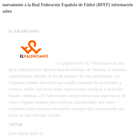
nuevamente a la Real Federación Española de Fútbol (RFEF) información
sobre
EL VALENCIANO
La página web «El Valenciano» es una
guía completa para quienes buscan disfrutar de Valencia al máximo,
especialmente durante el fin de semana. En esta plataforma, los
visitantes pueden descubrir una amplia variedad de actividades y
eventos, desde conciertos hasta exposiciones artísticas y festivales
locales. Además, «El Valenciano» ofrece numerosas sugerencias de
rutas y lugares bonitos para explorar, garantizando que tanto
residentes como turistas encuentren siempre algo emocionante que
hacer en esta vibrante ciudad.
TIKTOK
[sbtt-tiktok feed=1]