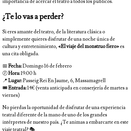
importancia de acercar el teatro a todos los públicos.
¿Te lo vas a perder?
Si eres amante del teatro, de la literatura clásica o
simplemente quieres disfrutar de una noche única de
cultura y entretenimiento,
«El viaje del monstruo fiero»
es
una cita obligada.
📅
Fecha:
Domingo 16 de febrero
🕖
Hora:
19:00 h
📍
Lugar:
Passeig Rei En Jaume, 6, Massamagrell
🎟
Entrada:
14€ (venta anticipada en conserjería de martes a
viernes)
No pierdas la oportunidad de disfrutar de una experiencia
teatral diferente de la mano de uno de los grandes
intérpretes de nuestro país. ¿Te animas a embarcarte en este
viaje teatral? 🎭