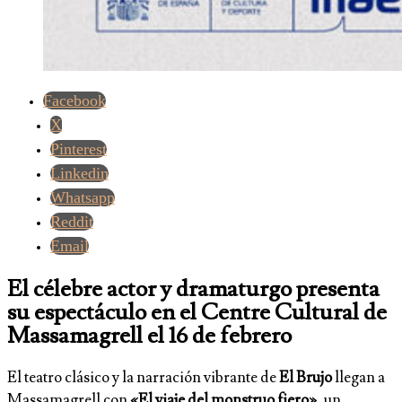
Facebook
X
Pinterest
Linkedin
Whatsapp
Reddit
Email
El célebre actor y dramaturgo presenta
su espectáculo en el Centre Cultural de
Massamagrell el 16 de febrero
El teatro clásico y la narración vibrante de
El Brujo
llegan a
Massamagrell con
«El viaje del monstruo fiero»
, un