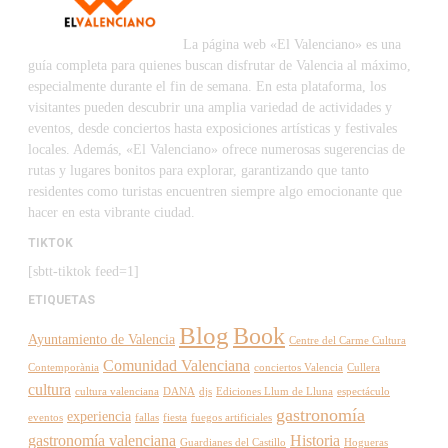
La página web «El Valenciano» es una
guía completa para quienes buscan disfrutar de Valencia al máximo,
especialmente durante el fin de semana. En esta plataforma, los
visitantes pueden descubrir una amplia variedad de actividades y
eventos, desde conciertos hasta exposiciones artísticas y festivales
locales. Además, «El Valenciano» ofrece numerosas sugerencias de
rutas y lugares bonitos para explorar, garantizando que tanto
residentes como turistas encuentren siempre algo emocionante que
hacer en esta vibrante ciudad.
TIKTOK
[sbtt-tiktok feed=1]
ETIQUETAS
Blog
Book
Ayuntamiento de Valencia
Centre del Carme Cultura
Comunidad Valenciana
Contemporània
conciertos Valencia
Cullera
cultura
cultura valenciana
DANA
djs
Ediciones Llum de Lluna
espectáculo
gastronomía
experiencia
eventos
fallas
fiesta
fuegos artificiales
gastronomía valenciana
Historia
Guardianes del Castillo
Hogueras